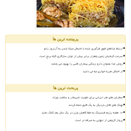
پربیننده ترین ها
ارتباط غذاهای فوق فرآوری شده با احتمال مبتلا شدن به آرتروز زانو
سرعت گرمایش زمین ۵هزار برابر بیش از توان سازگاری گیاه برنج است
روش غذا بعنوان دارو زندگی بیماران قلبی را بهبود می بخشد
از اختلال هرزه خواری چه می دانید
پربحث ترین ها
سفارش های طب ایرانی برای تقویت شیرمادر و سلامت نوزاد
نهنگ های قاتل باردیگر به یک قایق حمله کردند
۱۲ هفته رژیم فستینگ به حفظ کاهش وزن در یک سال بعد کمک نماید
پرواز گروهی از تنهایی به صرفه تر است