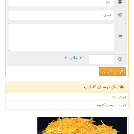
= ۴ بعلاوه ۳
درج کامنت
لینک دوستان كادایف
فیش حج
قیمت بیسیم کنوود