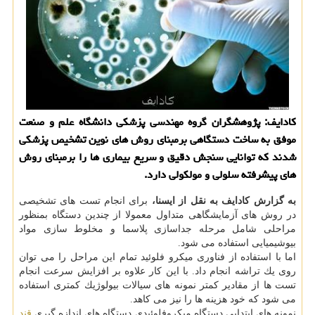
كادایف: پژوهشگران گروه مهندسی پزشكی دانشگاه علم و صنعت
موفق به ساخت دستگاهی برمبنای روش های نوین تشخیص پزشكی
شدند كه توانایی سنجش دقیق و سریع بیماری ها را برمبنای روش
های پیشرفته سلولی و مولكولی دارد.
به گزارش كادایف به نقل از ایسنا،
برای انجام تست های تشخیصی
در روش های آزمایشگاهی متداول معمولا از چندین دستگاه بمنظور
مراحلی شامل مرحله جداسازی پلاسما و مخلوط سازی مواد
بیوشیمیایی استفاده می شود.
اما با استفاده از فناوری میكرو فلوئید تمام این مراحل را می توان
روی یك تراشه انجام داد. با این كار علاوه بر افزایش سرعت انجام
تست ها از مقادیر كمتر نمونه های سیالات بیولوژیك كمتری استفاده
می شود كه خود هزینه ها را نیز می كاهد.
نمونه های ابتدایی دستگاه میكروفلوئیدی دستگاه های اندازه گیری
قند