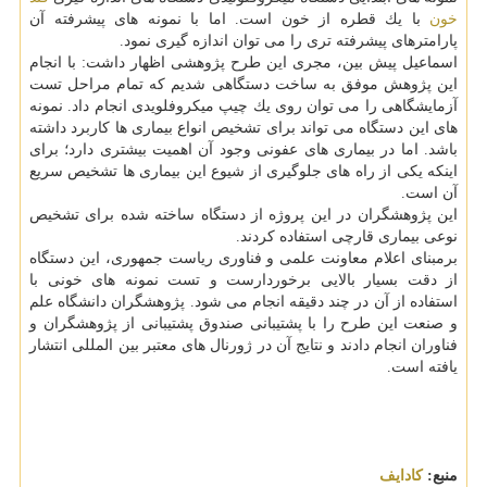
خون
با یك قطره از خون است. اما با نمونه های پیشرفته آن
پارامترهای پیشرفته تری را می توان اندازه گیری نمود.
اسماعیل پیش بین، مجری این طرح پژوهشی اظهار داشت: با انجام
این پژوهش موفق به ساخت دستگاهی شدیم كه تمام مراحل تست
آزمایشگاهی را می توان روی یك چیپ میكروفلویدی انجام داد. نمونه
های این دستگاه می تواند برای تشخیص انواع بیماری ها كاربرد داشته
باشد. اما در بیماری های عفونی وجود آن اهمیت بیشتری دارد؛ برای
اینكه یكی از راه های جلوگیری از شیوع این بیماری ها تشخیص سریع
آن است.
این پژوهشگران در این پروژه از دستگاه ساخته شده برای تشخیص
نوعی بیماری قارچی استفاده كردند.
برمبنای اعلام معاونت علمی و فناوری ریاست جمهوری، این دستگاه
از دقت بسیار بالایی برخوردارست و تست نمونه های خونی با
استفاده از آن در چند دقیقه انجام می شود. پژوهشگران دانشگاه علم
و صنعت این طرح را با پشتیبانی صندوق پشتیبانی از پژوهشگران و
فناوران انجام دادند و نتایج آن در ژورنال های معتبر بین المللی انتشار
یافته است.
منبع:
كادایف