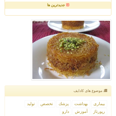
جدیدترین ها
موضوع های كادایف
بیماری
بهداشت
پزشك
تخصص
تولید
رپورتاژ
آموزش
دارو