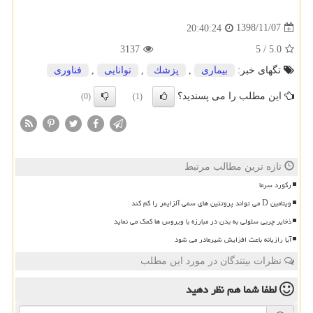
1398/11/07
20:40:24
3137
5
/
5.0
تگهای خبر:
بیماری
,
پزشك
,
توانایی
,
فناوری
این مطلب را می پسندید؟
(0)
(1)
تازه ترین مطالب مرتبط
رکورد سرما
ویتامین D می تواند پروتئین های سمی آلزایمر را کم کند
ذخایر چربی سلولی به بدن در مبارزه با ویروس ها کمک می نماید
آیا رازیانه باعث افزایش شیرمادر می شود
نظرات بینندگان در مورد این مطلب
لطفا شما هم
نظر دهید