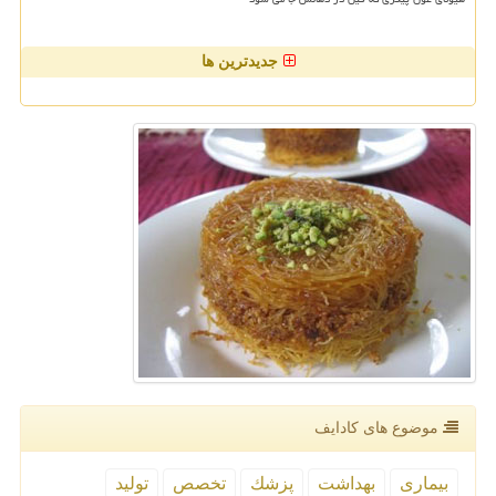
جدیدترین ها
موضوع های كادایف
بیماری
بهداشت
پزشك
تخصص
تولید