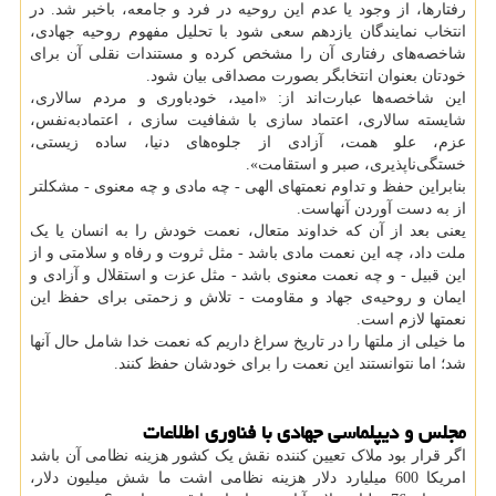
رفتارها، از وجود یا عدم این روحیه در فرد و جامعه، باخبر شد. در
انتخاب نمایندگان یازدهم سعی شود با تحلیل مفهوم روحیه جهادی،
شاخصه‌های رفتاری آن را مشخص کرده و مستندات نقلی آن برای
خودتان بعنوان انتخابگر بصورت مصداقی بیان شود.
این شاخصه‌ها عبارت‌اند از: «امید، خودباوری و مردم سالاری،
شایسته سالاری، اعتماد سازی با شفافیت سازی ، اعتمادبه‌نفس،
عزم، علو همت، آزادی از جلوه‌های دنیا، ساده زیستی،
خستگی‌ناپذیری، صبر و استقامت».
بنابراین حفظ و تداوم نعمتهای الهی - چه مادی و چه معنوی - مشکلتر
از به ‌دست آوردن آنهاست.
یعنی بعد از آن که خداوند متعال، نعمت خودش را به انسان یا یک
ملت داد، چه این نعمت مادی باشد - مثل ثروت و رفاه و سلامتی و از
این قبیل - و چه نعمت معنوی باشد - مثل عزت و استقلال و آزادی و
ایمان و روحیه‌ی جهاد و مقاومت - تلاش و زحمتی برای حفظ این
نعمتها لازم است.
ما خیلی از ملتها را در تاریخ سراغ داریم که نعمت خدا شامل حال آنها
شد؛ اما نتوانستند این نعمت را برای خودشان حفظ کنند.
مجلس و دیپلماسی جهادی با فناوری اطلاعات
اگر قرار بود ملاک تعیین کننده نقش یک کشور هزینه نظامی آن باشد
امریکا 600 میلیارد دلار هزینه نظامی اشت ما شش میلیون دلار،