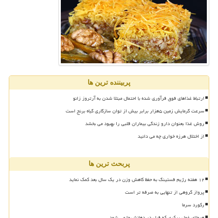
پربیننده ترین ها
ارتباط غذاهای فوق فرآوری شده با احتمال مبتلا شدن به آرتروز زانو
سرعت گرمایش زمین ۵هزار برابر بیش از توان سازگاری گیاه برنج است
روش غذا بعنوان دارو زندگی بیماران قلبی را بهبود می بخشد
از اختلال هرزه خواری چه می دانید
پربحث ترین ها
۱۲ هفته رژیم فستینگ به حفظ کاهش وزن در یک سال بعد کمک نماید
پرواز گروهی از تنهایی به صرفه تر است
رکورد سرما
هیولای غول پیکری که فیل در دهانش جا می شود