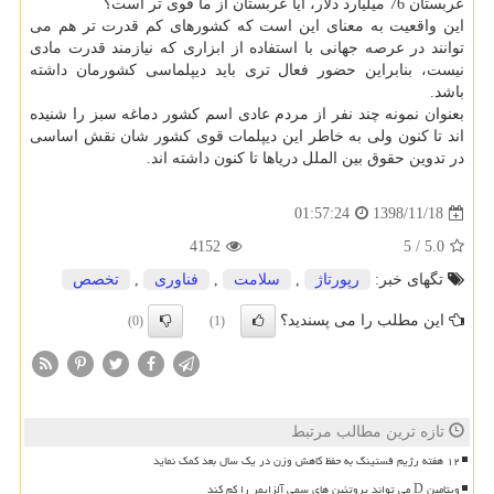
عربستان 76 میلیارد دلار، آیا عربستان از ما قوی تر است؟
این واقعیت به معنای این است که کشورهای کم قدرت تر هم می
توانند در عرصه جهانی با استفاده از ابزاری که نیازمند قدرت مادی
نیست، بنابراین حضور فعال تری باید دیپلماسی کشورمان داشته
باشد.
بعنوان نمونه چند نفر از مردم عادی اسم کشور دماغه سبز را شنیده
اند تا کنون ولی به خاطر این دیپلمات قوی کشور شان نقش اساسی
در تدوین حقوق بین الملل دریاها تا کنون داشته اند.
1398/11/18
01:57:24
4152
5
/
5.0
تگهای خبر:
رپورتاژ
,
سلامت
,
فناوری
,
تخصص
این مطلب را می پسندید؟
(0)
(1)
تازه ترین مطالب مرتبط
۱۲ هفته رژیم فستینگ به حفظ کاهش وزن در یک سال بعد کمک نماید
ویتامین D می تواند پروتئین های سمی آلزایمر را کم کند