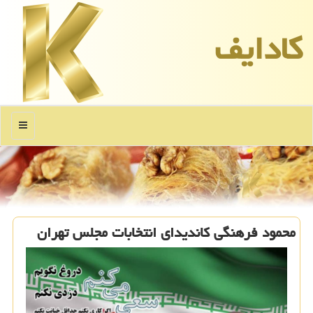
كادایف
منو
محمود فرهنگی كاندیدای انتخابات مجلس تهران