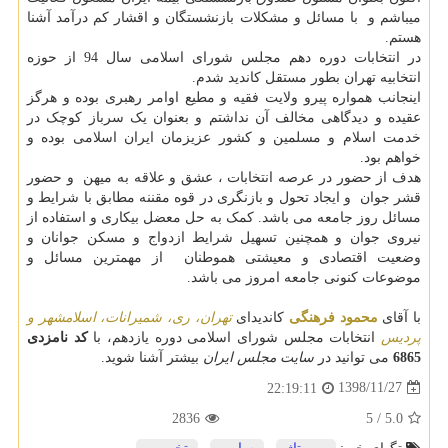
میباشم و با مسائل و مشکلات بازنشستگان و اقشار کم درآمد آشنا
هستم.
در انتخابات دوره دهم مجلس شورای اسلامی سال 94 از حوزه
انتخابیه تهران بطور مستقل کاندید شدم.
اینجانب همواره پیرو ولایت فقیه و مطیع اوامر رهبری بوده و هرگز
عقیده و دیدگاهی مخالف آن نداشتم و بعنوان یک سرباز کوچک در
خدمت اسلام و مسلمین و کشور عزیزمان ایران اسلامی بوده و
خواهم بود.
هدف از حضور در عرصه انتخابات ، عشق و علاقه به میهن و حضور
قشر جوان و ایجاد تحول و بازنگری در قوه مقننه مطابق با شرایط و
مسائل روز جامعه می باشد. کمک به حل معضل بیکاری و استفاده از
نیروی جوان و همچنین تسهیل شرایط ازدواج و مسکن جوانان و
وضعیت اقتصادی و معیشتی هموطنان از مهمترین مسائل و
موضوعات کنونی جامعه امروز می باشد.
با آقای
محمود فرهنگی
کاندیدای
تهران، ری، شمیرانات، اسلامشهر و
پردیس
انتخابات مجلس شورای اسلامی دوره یازدهم، با
کد نامزدی
6865
می توانید در
سایت مجلس ایران
بیشتر آشنا شوید.
1398/11/27
22:19:11
2836
5
/
5.0