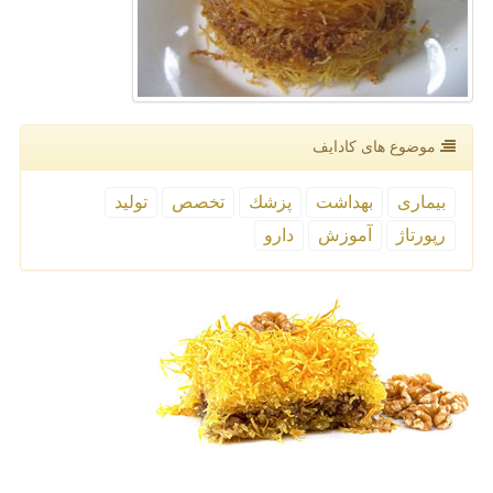
موضوع های كادایف
بیماری
بهداشت
پزشك
تخصص
تولید
رپورتاژ
آموزش
دارو