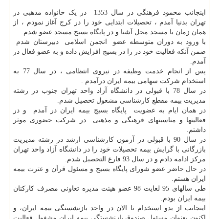
اینجانب محمود فرهنگی در سال 1353 در یک خانواده مذهبی در
تهران بدنیا آمدم ، تحصیلات ابتدایی خود را در کرج آغاز نمودم ، از
همان زمان با مسجد محل آشنا و در پایگاه بسیج مسجد عضو شدم.
با ورود به دوران متوسطه عضو انجمن اسلامی دبیرستان شدم
ضمن آنکه فعالیت خود در را در بسیج افزایش داده و به عضو فعال در
آمدم.
پس از انجام خدمت وظیفه در نیروی انتظامی ، در سال 77 به
استخدام شرکت سهامی بیمه ایران درآمدم .
در سال 78 با قبولی در دانشگاه آزاد واحد تهران جنوب در رشته
مدیریت بیمه مقطع کارشناسی مشغول تحصیل شدم.
در همان ایام به عضویت پایگاه بسیج بیمه ایران در آمدم و در
فعالیتها و مناسبتهای فرهنگی و مذهبی در شرکت حضوری موثر
داشتم.
در سال 90 با قبولی در آزمون کارشناسی ارشد در رشته مدیریت
بازرگانی با گرایش بیمه تحصیلات خود را در دانشگاه آزاد واحد تهران
مرکز ادامه دادم و در سال 93 فارغ التحصیل شدم.
در حال حاضر عضو شورای پایگاه بسیج و مسئول قرآن و عترت بیمه
ایران هستم.
طی سالهای 95 لغایت 98 عضو هیئت مدیره تعاونی مصرف کارکنان
بیمه ایران بودم.
اینجانب از بدو استخدام تا الان در واحد بازنشستگی بیمه ایران، و
اکنون بعنوان مسئول صندوق بازنشستگی بیمه ایران مشغول فعالیت