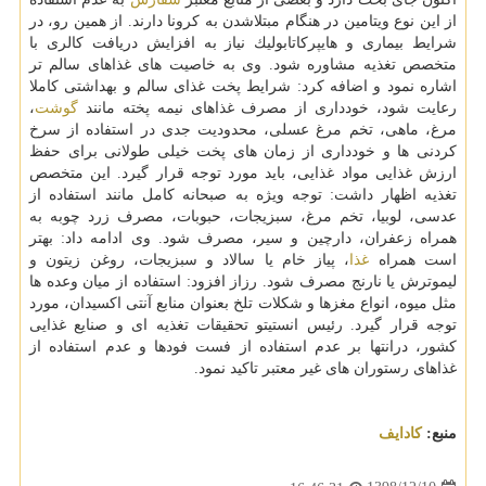
از این نوع ویتامین در هنگام مبتلاشدن به كرونا دارند. از همین رو، در
شرایط بیماری و هایپركاتابولیك نیاز به افزایش دریافت كالری با
متخصص تغذیه مشاوره شود. وی به خاصیت های غذاهای سالم تر
اشاره نمود و اضافه كرد: شرایط پخت غذای سالم و بهداشتی كاملا
رعایت شود، خودداری از مصرف غذاهای نیمه پخته مانند
گوشت
،
مرغ، ماهی، تخم مرغ عسلی، محدودیت جدی در استفاده از سرخ
كردنی ها و خودداری از زمان های پخت خیلی طولانی برای حفظ
ارزش غذایی مواد غذایی، باید مورد توجه قرار گیرد. این متخصص
تغذیه اظهار داشت: توجه ویژه به صبحانه كامل مانند استفاده از
عدسی، لوبیا، تخم مرغ، سبزیجات، حبوبات، مصرف زرد چوبه به
همراه زعفران، دارچین و سیر، مصرف شود. وی ادامه داد: بهتر
است همراه
غذا
، پیاز خام یا سالاد و سبزیجات، روغن زیتون و
لیموترش یا نارنج مصرف شود. رزاز افزود: استفاده از میان وعده ها
مثل میوه، انواع مغزها و شكلات تلخ بعنوان منابع آنتی اكسیدان، مورد
توجه قرار گیرد. رئیس انستیتو تحقیقات تغذیه ای و صنایع غذایی
كشور، درانتها بر عدم استفاده از فست فودها و عدم استفاده از
غذاهای رستوران های غیر معتبر تاكید نمود.
منبع:
كادایف