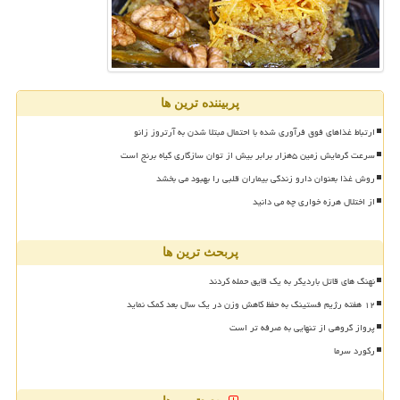
پربیننده ترین ها
ارتباط غذاهای فوق فرآوری شده با احتمال مبتلا شدن به آرتروز زانو
سرعت گرمایش زمین ۵هزار برابر بیش از توان سازگاری گیاه برنج است
روش غذا بعنوان دارو زندگی بیماران قلبی را بهبود می بخشد
از اختلال هرزه خواری چه می دانید
پربحث ترین ها
نهنگ های قاتل باردیگر به یک قایق حمله کردند
۱۲ هفته رژیم فستینگ به حفظ کاهش وزن در یک سال بعد کمک نماید
پرواز گروهی از تنهایی به صرفه تر است
رکورد سرما