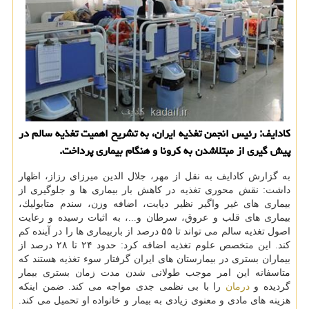
كادایف: رئیس انجمن تغذیه ایران، به تشریح اهمیت تغذیه سالم در
پیش گیری از مبتلاشدن به كرونا و هنگام بیماری پرداخت.
به گزارش كادایف به نقل از مهر، جلال الدین میرزای رزاز، اظهار
داشت: نقش محوری تغذیه در كاهش بار بیماری ها و جلوگیری از
بیماری های غیر واگیر نظیر دیابت، اضافه وزن، سندم متابولیك،
بیماری های قلب و عروق، سرطان و...، به اثبات رسیده و رعایت
اصول تغذیه سالم می تواند تا ۵۵ درصد از باربیماری ها را در آینده كم
كند. این متخصص علوم تغذیه اضافه كرد: حدود ۲۴ تا ۲۸ درصد از
بیماران بستری در بیمارستان های ایران گرفتار سوء تغذیه هستند كه
متاسفانه این امر موجب طولانی شدن مدت زمان بستری بیمار
گردیده و
درمان
را با بی نظمی جدی مواجه می كند. ضمن اینكه
هزینه های مادی و معنوی زیادی به بیمار و خانواده او تحمیل می كند.