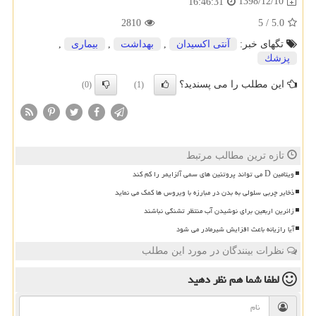
1398/12/10
16:46:31
2810
5
/
5.0
تگهای خبر:
آنتی اكسیدان
,
بهداشت
,
بیماری
,
پزشك
این مطلب را می پسندید؟
(0)
(1)
تازه ترین مطالب مرتبط
ویتامین D می تواند پروتئین های سمی آلزایمر را کم کند
ذخایر چربی سلولی به بدن در مبارزه با ویروس ها کمک می نماید
زائرین اربعین برای نوشیدن آب منتظر تشنگی نباشند
آیا رازیانه باعث افزایش شیرمادر می شود
نظرات بینندگان در مورد این مطلب
لطفا شما هم
نظر دهید