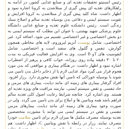
رئیس انستیتو تحقیقات تغذیه ای و صنایع غذایی كشور، در ادامه به
راهكارهای تغذیه ای پیش گیری از مبتلاشدن به كرونا اشاره نمود و
اظهار داشت: شاه كلید پیش گیری از مبتلاشدن به كرونا افزایش و
تقویت سیستم ایمنی و دفاعی بدن بوسیله تغذیه سالم و اصلاح سبك
زندگی است. رئیس دانشكده علوم تغذیه و صنایع غذایی دانشگاه
علوم پزشكی شهید بهشتی، با عنوان این مطلب كه سیستم ایمنی به
دو بخش اختصاصی و غیر اختصاصی تقسیم می شود، اضافه كرد: غیر
اختصاصی، شامل
پوست
، آنزیم لیزوزوم، لایه های مخاطی همچون
گوارش، تنفس و گلبول های سفید است و اختصاصی، شامل
لنفوسیت های Tو B است. وی به افزایش فعالیت فیزیكی به مدت
۲۰ تا ۳۰ دقیقه پیاده روی روزانه، خواب كافی و پرهیز از اضطراب
اشاره نمود و اظهار داشت: در هنگام بیماری و مواقعی كه بدن مورد
هجوم قرار می گیرد مواد غذایی لازم یا از ذخایر داخل بدن تامین می
شوند یا بوسیله خوراكی كه تامین آنها نقش محوری دارد. رزاز افزود:
افراد گرفتار بیماری های زمینه ای مانند دیابت، بیماری های مزمن و
حاد تنفسی و نقص سیستم ایمنی، نیازمند مراقبت های ویژه تغذیه ای
هستند. وی اشاره كرد: چنانچه شرایط رعایت اصول كلی تغذیه سالم
فراهم باشد همه ویتامین ها و املاح برای بدن تامین می گردد. ولی در
صورت وجود بیماری های زمینه ای مانند دیابت، بیمارهای مزمن
تنفسی و نقص در سیستم ایمنی می توانند با مشورت متخصصین
تغذیه بوسیله مصرف مكمل ها میزان لازم برای تامین
سلامت
خودرا
مصرف نمایند. رزاز در رابطه با نقش ویتامین C، اظهار داشت: هم
اكنون جای بحث دارد و بعضی از منابع معتبر
سفارش
به عدم استفاده