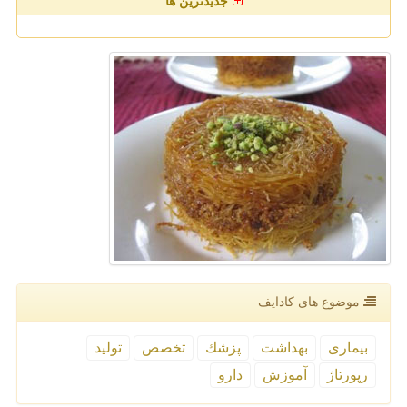
جدیدترین ها
موضوع های كادایف
بیماری
بهداشت
پزشك
تخصص
تولید
رپورتاژ
آموزش
دارو