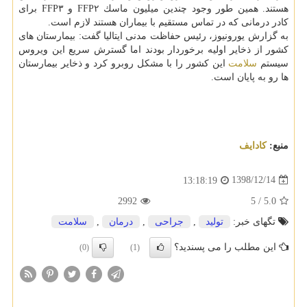
هستند. همین طور وجود چندین میلیون ماسك FFP۲ و FFP۳ برای
كادر درمانی كه در تماس مستقیم با بیماران هستند لازم است.
به گزارش یورونیوز، رئیس حفاظت مدنی ایتالیا گفت: بیمارستان های
كشور از ذخایر اولیه برخوردار بودند اما گسترش سریع این ویروس
سیستم
سلامت
این كشور را با مشكل روبرو كرد و ذخایر بیمارستان
ها رو به پایان است.
منبع:
كادایف
1398/12/14
13:18:19
2992
5
/
5.0
تگهای خبر:
تولید
,
جراحی
,
درمان
,
سلامت
این مطلب را می پسندید؟
(0)
(1)