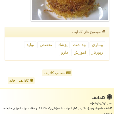
موضوع های كادایف
بیماری
بهداشت
پزشك
تخصص
تولید
رپورتاژ
آموزش
دارو
مطالب کادایف
کادایف - خانه
كادایف
دسر ترکی خوشمزه
کادایف، طعم شیرین زندگی در کنار خانواده با آموزش پخت کادایف و مطالب حوزه آشپزی، خانواده
و اجتماعی