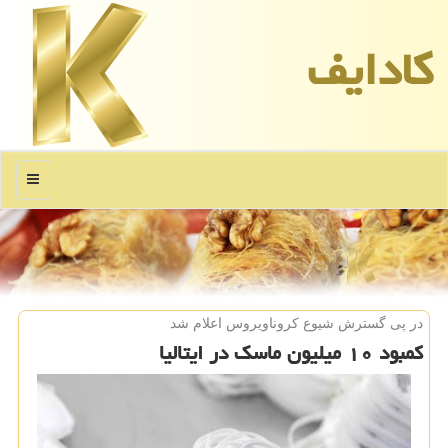
كادایف
منو
در پی گسترش شیوع كروناویروس اعلام شد
كمبود ۱۰ میلیون ماسك در ایتالیا