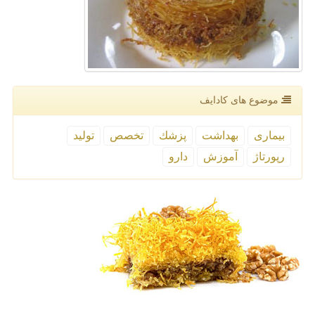
موضوع های كادایف
بیماری
بهداشت
پزشك
تخصص
تولید
رپورتاژ
آموزش
دارو