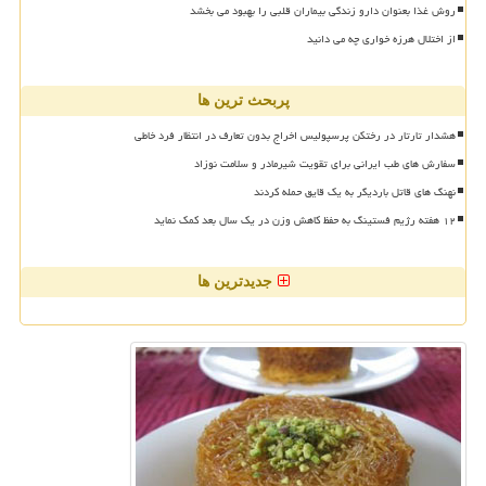
روش غذا بعنوان دارو زندگی بیماران قلبی را بهبود می بخشد
از اختلال هرزه خواری چه می دانید
پربحث ترین ها
هشدار تارتار در رختکن پرسپولیس اخراج بدون تعارف در انتظار فرد خاطی
سفارش های طب ایرانی برای تقویت شیرمادر و سلامت نوزاد
نهنگ های قاتل باردیگر به یک قایق حمله کردند
۱۲ هفته رژیم فستینگ به حفظ کاهش وزن در یک سال بعد کمک نماید
جدیدترین ها