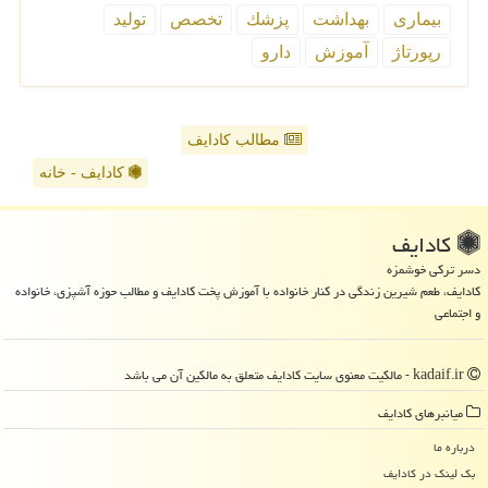
بیماری
بهداشت
پزشك
تخصص
تولید
رپورتاژ
آموزش
دارو
مطالب کادایف
کادایف - خانه
كادایف
دسر ترکی خوشمزه
کادایف، طعم شیرین زندگی در کنار خانواده با آموزش پخت کادایف و مطالب حوزه آشپزی، خانواده
و اجتماعی
kadaif.ir - مالکیت معنوی سایت كادایف متعلق به مالکین آن می باشد
میانبرهای كادایف
درباره ما
بک لینک در كادایف