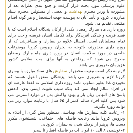
علوم پزشكی مورد بحث قرار گرفت و جمع بندی نظرات بعد از
مشورت با وزیر محترم
بهداشت
و بعضی از مسئولین محترم ستاد
مبارزه با كرونا و تأیید آنان به پیوست جهت استحضار و هر گونه اقدام
مقتضی تقدیم می شود.
روزه داری ماه مبارك رمضان یكی از اركان پنجگانه اسلام است كه با
قصد قربت و بندگی آفریدگار برای تكامل انسان فریضه واجب برای
تمام مسلمانان است. امسال علاوه بر بیماران و مسافرینی كه از
روزه داری معذورند، باتوجه به بحران ویروس كرونا موضوعات
خاصی در مورد سلامت انسان در روزه داری ماه مبارك رمضان
مطرح می شوند كه پرداختن به آنها برای امت اسلامی كشور
عزیزمان ضروری می باشد.
لازم به ذكر است تبعیت محض از
سفارش
های ستاد مبارزه با بیماری
كرونا لازم و ضروری می باشد. پزشكان متفق القول هستند كه
نخوردن غذا بطور متناوب مانند روزه داری اسلامی نه فقط عارضه ای
در افراد سالم ایجاد نمی كند بلكه سبب تقویت ایمنی بدن، كاهش
پاسخ های التهابی زیان بار و بهبود واكنش بدن در موارد استرس می
شود پس كلیه افراد سالم كمتر از ۶۵ سال با رعایت موارد زیر می
توانند روزه بگیرند:
۱- رعایت كلیه سفارش های بهداشتی بمنظور پیش گیری از ابتلاء به
ویروس كرونا مانند رعایت فاصله های اجتماعی، شستشوی مكرر
دست ها، پرهیز از نزدیك شدن به بیماران كرونایی
۲- نوشیدن ۸ الی ۱۰ لیوان آب در فاصله افطار تا سحر