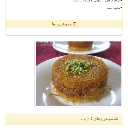
پرواز گروهی از تنهایی به صرفه تر است
رکورد سرما
جدیدترین ها
موضوع های كادایف