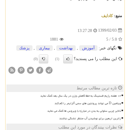
منبع:
كادایف
1399/02/03
13:27:28
1881
5
/
5.0
تگهای خبر:
آموزش
,
بهداشت
,
بیماری
,
پزشك
این مطلب را می پسندید؟
(0)
(1)
تازه ترین مطالب مرتبط
۱۲ هفته رژیم فستینگ به حفظ کاهش وزن در یک سال بعد کمک نماید
ویتامین D می تواند پروتئین های سمی آلزایمر را کم کند
ذخایر چربی سلولی به بدن در مبارزه با ویروس ها کمک می نماید
زائرین اربعین برای نوشیدن آب منتظر تشنگی نباشند
نظرات بینندگان در مورد این مطلب