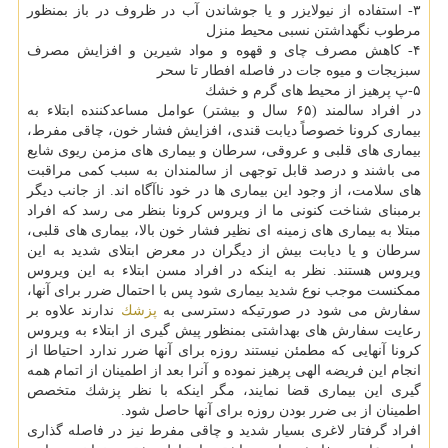
۳- استفاده از نیولایزر و یا جوشاندن آب در ظروف در باز بمنظور
مرطوب نگهداشتن نسبی محیط منزل
۴- كاهش مصرف چای و قهوه و مواد شیرین و افزایش مصرف
سبزیجات و میوه جات در فاصله افطار تا سحر
۵-پ پرهیز از محیط های گرم و خشك
در افراد سالمند (۶۵ سال و بیشتر) عوامل مساعدكننده ابتلاء به
بیماری كرونا خصوصاً دیابت قندی، افزایش فشار خون، چاقی مفرط،
بیماری های قلبی و عروقی، سرطان و بیماری های مزمن ریوی شایع
می باشند و درصد قابل توجهی از سالمندان به سبب كمی مراقبت
های سلامت، از وجود این بیماری ها در خود ناآگاه اند. از جانب دیگر
برمبنای شناخت كنونی ما از ویروس كرونا بنظر می رسد كه افراد
مبتلا به بیماری های زمینه ای نظیر فشار خون بالا، بیماری های قلبی،
سرطان و یا دیابت بیش از دیگران در معرض ابتلای شدید به این
ویروس هستند. نظر به اینكه در افراد مسن ابتلاء به این ویروس
ممكنست موجب نوع شدید بیماری شود پس با احتمال ضرر برای آنها،
سفارش می شود در صورتیكه دسترسی به
پزشك
ندارند علاوه بر
رعایت سفارش های بهداشتی بمنظور پیش گیری از ابتلاء به ویروس
كرونا آنهایی كه مطمئن نیستند روزه برای آنها ضرر ندارد احتیاطا از
انجام این فریضه الهی پرهیز نموده و آنرا بعد از اطمینان از اتمام همه
گیری این بیماری قضا نمایند، مگر اینكه با نظر پزشك متخصص
اطمینان از بی ضرر بودن روزه برای آنها حاصل شود.
افراد گرفتار لاغری بسیار شدید و چاقی مفرط نیز در فاصله گذاری