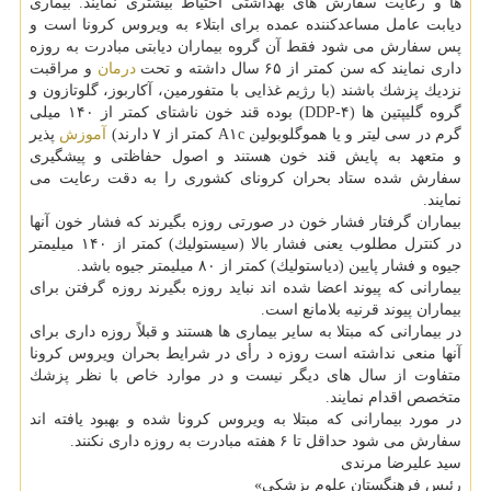
ها و رعایت سفارش های بهداشتی احتیاط بیشتری نمایند. بیماری
دیابت عامل مساعدكننده عمده برای ابتلاء به ویروس كرونا است و
پس سفارش می شود فقط آن گروه بیماران دیابتی مبادرت به روزه
داری نمایند كه سن كمتر از ۶۵ سال داشته و تحت
درمان
و مراقبت
نزدیك پزشك باشند (با رژیم غذایی با متفورمین، آكاربوز، گلوتازون و
گروه گلیپتین ها (DDP-۴) بوده قند خون ناشتای كمتر از ۱۴۰ میلی
گرم در سی لیتر و یا هموگلوبولین A۱c كمتر از ۷ دارند)
آموزش
پذیر
و متعهد به پایش قند خون هستند و اصول حفاظتی و پیشگیری
سفارش شده ستاد بحران كرونای كشوری را به دقت رعایت می
نمایند.
بیماران گرفتار فشار خون در صورتی روزه بگیرند كه فشار خون آنها
در كنترل مطلوب یعنی فشار بالا (سیستولیك) كمتر از ۱۴۰ میلیمتر
جیوه و فشار پایین (دیاستولیك) كمتر از ۸۰ میلیمتر جیوه باشد.
بیمارانی كه پیوند اعضا شده اند نباید روزه بگیرند روزه گرفتن برای
بیماران پیوند قرنیه بلامانع است.
در بیمارانی كه مبتلا به سایر بیماری ها هستند و قبلاً روزه داری برای
آنها منعی نداشته است روزه د رأی در شرایط بحران ویروس كرونا
متفاوت از سال های دیگر نیست و در موارد خاص با نظر پزشك
متخصص اقدام نمایند.
در مورد بیمارانی كه مبتلا به ویروس كرونا شده و بهبود یافته اند
سفارش می شود حداقل تا ۶ هفته مبادرت به روزه داری نكنند.
سید علیرضا مرندی
رئیس فرهنگستان علوم پزشكی»