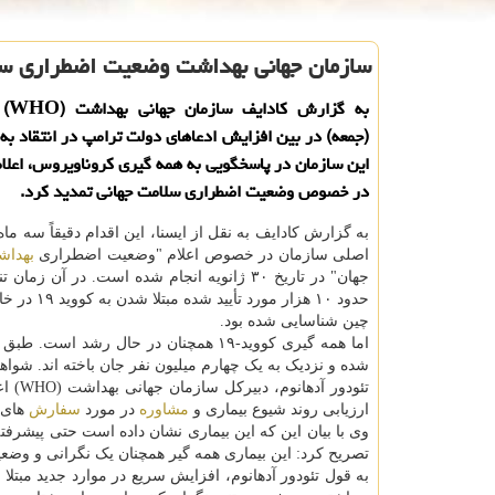
سازمان جهانی بهداشت وضعیت اضطراری سلا
به گزا
(جمعه) در بین افزایش ادعاهای دولت ترامپ در انتقاد به 
این سازمان در پاسخگویی به همه گیری كروناویروس، اعلا
در خصوص وضعیت اضطراری سلامت جهانی تمدید كرد.
به گزارش کادایف به نقل از ایسنا، این اقدام دقیقاً سه ماه
اصلی سازمان در خصوص اعلام "وضعیت اضطراری
بهدا
حدود ۱۰ هزار مورد تأ
چین شناسایی شده بود.
شده و نزدیک به یک چهارم میلیون نفر جان باخته اند. شوا
تئودو
ارزیابی روند شیوع بیماری و
مشاوره
در مورد
سفارش
های ب
وی با بیان این که این بیماری نشان داده است حتی پیشرفته
تصریح کرد: این بیماری همه گیر همچنان یک نگرانی و وض
به قول تئودور آدهانوم، افزایش سریع در موارد جدید مبتل