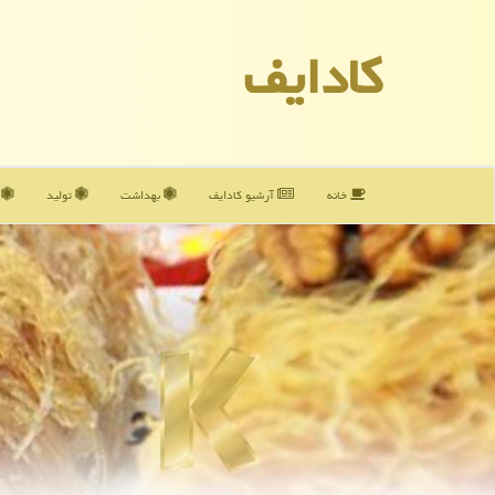
كادایف
خانه
آرشیو كادایف
بهداشت
تولید
آ