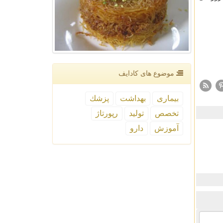
موضوع های كادایف
بیماری
بهداشت
پزشك
تخصص
تولید
رپورتاژ
آموزش
دارو