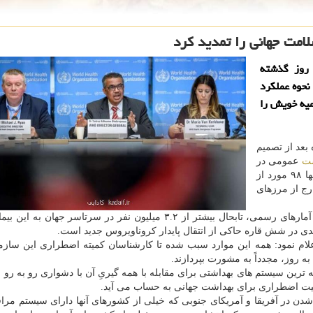
مت جهانی را تمدید كرد
رش كادایف سازمان جهانی بهداشت (WHO) روز گذشته
نحوه عملكرد
میه خویش را
 بعد از تصمیم
شت
عمومی در
جهان" در تاریخ ۳۰ ژانویه انجام شده است. در آن زمان تنها ۹۸ مورد از
یید شده مبتلا شدن به کووید ۱۹ در خارج از مرزهای
اما همه گیری کووید-۱۹ همچنان در حال رشد است. طبق آمارهای رسمی، تابحال بیشتر از ۳.۲ میلیون نفر در سرتاسر جه
هدی در شش قاره حاکی از انتقال پایدار کروناویروس جدید است.
ر آدهانوم، دبیرکل سازمان جهانی بهداشت (WHO) اعلام نمود: همه این موارد سبب شده تا کارشناسان کمیته اضطراری این 
ه روز، مجدداً به مشورت بپردازند.
 ترین سیستم های بهداشتی برای مقابله با همه گیریِ آن با دشواری رو به رو ش
عیت اضطراری برای بهداشت جهانی به حساب می آید.
ا شدن در آفریقا و آمریکای جنوبی که خیلی از کشورهای آنها دارای سیستم مرا