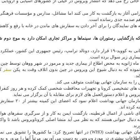
حالی رخ می دهد که انتشار ویروس در خیلی از کشورهای آسیایی و اروپایی 
آرامی آغاز به بازگشت به کار می کنند اما مشاغل، مدارس و مؤسسات فرهنگی 
ی هم صدمه جدی رسانده است.
ه های نمایندگان را برای آخر دادن به سفارش های ماندن در خانه با رفع و کاهش
 بازگشایی رستوران ها، سینماها و مراکز تجاری امکان دارد به موج دوم ش
از طرفی در حالیکه آمریکا خود در صدر لیست مبتلایان جهانی به کووید-۱۹ قرار دارد، دونالد ترامپ، رئیس جمهوری این کشور
یماری زیر سوال برده است.
اه ژانویه به محض اطلاع از بیماری جدید و مرموز در شهر ووهان توسط چین،
 نموده که به دنبال شیوع این ویروس در چین بدون اتلاف وقت به پکن
سفر
کر
د.
ش را به سازمان جهانی بهداشت متوقف می کند.
کیت های تشخیصی کرونا و تجهیزات محافظت شخصی کمک کرده و هر روز کنفر
یروس و اعلام دستورالعمل های لازم برای مقابله با آن برگزار می نماید.
روز گذشته (جمعه) دیدیِر حسین، دبیر کمیته اضطراری سازمان جهانی ب
 کرده اند.
های ناشی از اعمال قرنطینه، بازگشت ایمن به کار و از سرگیری سفرهای هوا
ه دنبال حیوانی هستند که به نظر می آید منشا اصلی کروناویروس باشد تا واک
ند.
بنا بر گزارش نیویورک تایمز، تئودور آدهانوم، دبیرکل سازمان جهانی بهداشت (WHO) در انتها تصریح کرد: ما کشورها را تشو
اعات بیشتری در مورد ویروس به دست می آوریم، مرتباً آنها را مرور و به