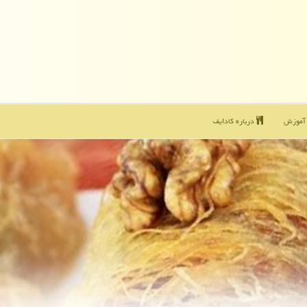
موزش
درباره كادایف