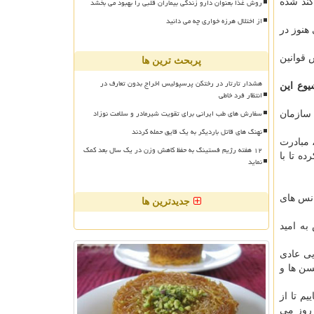
روش غذا بعنوان دارو زندگی بیماران قلبی را بهبود می بخشد
کند شده
از اختلال هرزه خواری چه می دانید
هنوز در
 قوانین
پربحث ترین ها
هشدار تارتار در رختکن پرسپولیس اخراج بدون تعارف در
یوع این
انتظار فرد خاطی
سفارش های طب ایرانی برای تقویت شیرمادر و سلامت نوزاد
، عملکرد سازمان
نهنگ های قاتل باردیگر به یک قایق حمله کردند
 مبادرت
۱۲ هفته رژیم فستینگ به حفظ کاهش وزن در یک سال بعد کمک
ده تا با
نماید
انس های
جدیدترین ها
هداشت اعلام نمود که اعضای این کمیته بیشتر از ۲۰ سفارش به امید
یی عادی
سن ها و
یق می نماییم تا از
 روز می