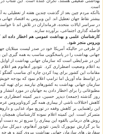
بهداشتی ضعیفی هستند، نگران کننده است. این شتاب در 
است.
باآنکه مردم چین بعد از گذشت چندین هفته از تعطیلی به 
بیشتر نقاط جهان تعطیل اند. این ویروس به اقتصاد جهان
در سراسر ایالات متحده، فرمانداران در تلاش اند تا خواست
فاصله گذاری اجتماعی، برآورده سازند.
کارشناسان علمی و بهداشت عمومی هم اخطار داده اند که
ویروس منجر شود.
جهانی بهداشت را در پاسخگویی مناسب به همه گیری این ب
این در شرایطی است که سازمان جهانی بهداشت از اوایل م
به اعلام وضعیت اضطراری کرد. تئودور آدهانوم هم اعلام
مقامات این کشور برای پیدا کردن چاره ای مناسب گفتگو کن
در اواسط ماه آوریل اما ترامپ اعلام نمود که بودجه خوی
سازمان جهانی بهداشت به کشورهای نیازمند برای تهیه 
مطبوعاتی را برای اخطار دادن به جهانیان در مورد انتشار و
کاهش اختلالات ناشی از بیماری همه گیر کروناویروس عرضه
این راهنمایی بر کاهش وقفه در توزیع مواد غذایی و دارو
متمرکز است. این کمیته اعلام نموده کارشناسان همچنان ب
روش های درمانی بالقوه این بیماری را سریع تر به دست آور
سفارش های سازمان جهانی بهداشت پیروی کنند و هرچه اطل