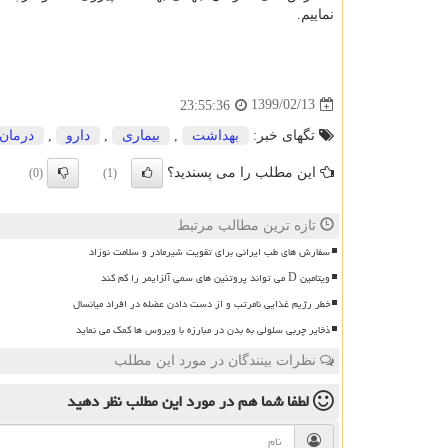
نماییم.
1399/02/13
23:55:36
تگهای خبر:
بهداشت
,
بیماری
,
دارو
,
درمان
این مطلب را می پسندید؟
(0)
(1)
تازه ترین مطالب مرتبط
سفارش های طب ایرانی برای تقویت شیرمادر و سلامت نوزاد
ویتامین D می تواند پروتئین های سمی آلزایمر را کم کند
خطر رژیم غذایی نامرتب و از دست دادن عضله در افراد میانسال
ذخایر چربی سلولی به بدن در مبارزه با ویروس ها کمک می نماید
نظرات بینندگان در مورد این مطلب
لطفا شما هم
در مورد این مطلب
نظر دهید