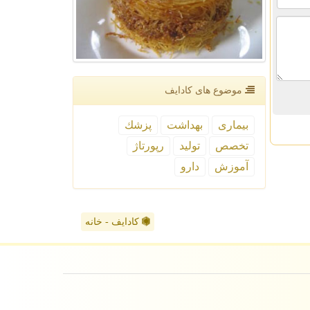
موضوع های كادایف
بیماری
بهداشت
پزشك
تخصص
تولید
رپورتاژ
آموزش
دارو
کادایف - خانه