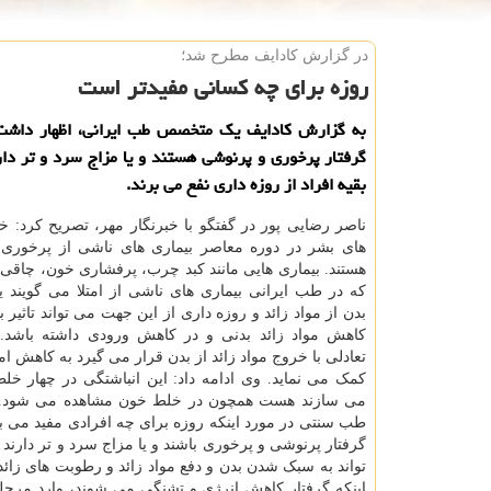
در گزارش كادایف مطرح شد؛
روزه برای چه كسانی مفیدتر است
به گزارش كادایف یك متخصص طب ایرانی، اظهار داشت:
گرفتار پرخوری و پرنوشی هستند و یا مزاج سرد و تر دار
بقیه افراد از روزه داری نفع می برند.
ناصر رضایی پور در گفتگو با خبرنگار مهر، تصریح کرد: خی
های بشر در دوره معاصر بیماری های ناشی از پرخوری
هستند. بیماری هایی مانند کبد چرب، پرفشاری خون، چاق
که در طب ایرانی بیماری های ناشی از امتلا می گویند ی
بدن از مواد زائد و روزه داری از این جهت می تواند تاثیر 
کاهش مواد زائد بدنی و در کاهش ورودی داشته باشد.
تعادلی با خروج مواد زائد از بدن قرار می گیرد به کاهش امت
کمک می نماید. وی ادامه داد: این انباشتگی در چهار خل
می سازند هست همچون در خلط خون مشاهده می شود.
طب سنتی در مورد اینکه روزه برای چه افرادی مفید می با
گرفتار پرنوشی و پرخوری باشند و یا مزاج سرد و تر دارند 
تواند به سبک شدن بدن و دفع مواد زائد و رطوبت های زائد 
اینکه گرفتار کاهش انرژی و تشنگی می شوند، وارد مرحل