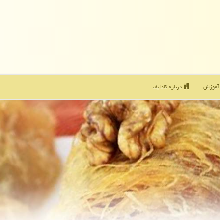
موزش
درباره كادایف