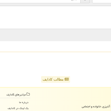
مطالب کادایف
میانبرهای كادایف
درباره ما
آشپزی، خانواده و اجتماعی
بک لینک در كادایف