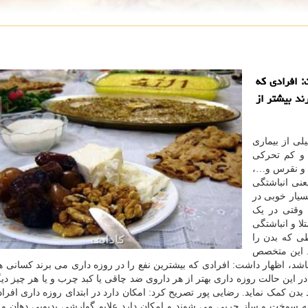
 افرادی كه
ند بیشتر از
لی از بیماری
 و کم تحرکی
ی و نقرس و…،
عنی انباشتگی
بسیار خوبی در
 وقتی در یک
لا و انباشتگی
طی که بدن را
 این متخصص
شد، اظهار داشت: افرادی که بیشترین نفع را در روزه داری می برند کسانی ه
در این حالت روزه داری بهتر از هر داروی ضد چاقی یا کبد چرب و یا هر چیز د
بدن کمک نماید. رضایی پور تصریح کرد: امکان دارد در ابتدای روزه داری افراد 
ه سوخت و ساز چربی می شوند و امکان دارد علایم گوارشی بدبویی دهان و…