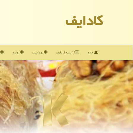
كادایف
خانه
آرشیو كادایف
بهداشت
تولید
آ