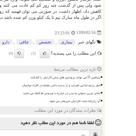
شود ولی پس از گذشت چند روز کم کم عادت می کنند و شرا
کاهش داد، اظهار داشت: در صورتی می توان فهمید که رو
اگر در طول ماه مبارک نیم تا یک کیلو وزن کم شده باشد
1399/02/16
23:23:01
تگهای خبر:
بیماری
,
تخصص
,
چاقی
,
دارو
این مطلب را می پسندید؟
(0)
(1)
تازه ترین مطالب مرتبط
ویتامین D می تواند پروتئین های سمی آلزایمر را کم کند
خطر رژیم غذایی نامرتب و از دست دادن عضله در افراد میانسال
ذخایر چربی سلولی به بدن در مبارزه با ویروس ها کمک می نماید
آیا رازیانه باعث افزایش شیرمادر می شود
نظرات بینندگان در مورد این مطلب
لطفا شما هم
در مورد این مطلب
نظر دهید