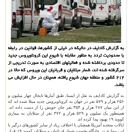
به گزارش كادایف در حالیكه در خیلی از كشورها، قوانین در رابطه
با محدودیت تردد به منظور مقابله با شیوع این كروناویروس جدید
تا حدودی برداشته شده و فعالیتهای اقتصادی به صورت تدریجی از
سرگرفته شده اند، شمار مبتلایان و قربانیان این ویروس كه حالا در
۲۱۲ كشور و منطقه جهان شیوع یافته، همچنان در حال افزایش می
باشد.
به گزارش کادایف به نقل از ایسنا، طبق آمارها تابحال چهار میلیون و
۲۵۶ هزار و ۵۷۹ نفر در جهان به کروناویروس جدید مبتلا شده اند که
از این میان ۲۸۷ هزار و ۳۵۴ نفر جان خویش را از دست داده اند.
همینطور یک میلیون و ۵۲۹ هزار و ۳۷۲ نفر از مبتلایان به بیماری
کووید ۱۹ بهبود پیدا کرده اند.
ایالات متحده آمریکا همچنان با اختلاف زیاد از سایر کشورهای درگیر با
این بیماری در جایگاه نخستِ شمار قربانیان و مبتلایان کووید ۱۹ قرار