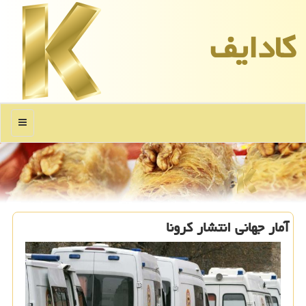
كادایف
منو
آمار جهانی انتشار كرونا