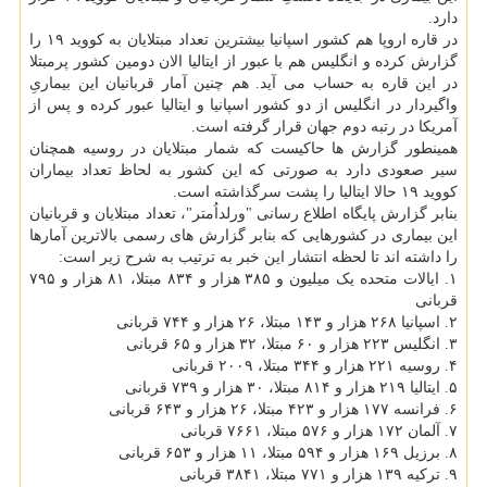
دارد.
در قاره اروپا هم کشور اسپانیا بیشترین تعداد مبتلایان به کووید ۱۹ را
گزارش کرده و انگلیس هم با عبور از ایتالیا الان دومین کشور پرمبتلا
در این قاره به حساب می آید. هم چنین آمار قربانیان این بیماریِ
واگیردار در انگلیس از دو کشور اسپانیا و ایتالیا عبور کرده و پس از
آمریکا در رتبه دوم جهان قرار گرفته است.
همینطور گزارش ها حاکیست که شمار مبتلایان در روسیه همچنان
سیر صعودی دارد به صورتی که این کشور به لحاظ تعداد بیماران
کووید ۱۹ حالا ایتالیا را پشت سرگذاشته است.
بنابر گزارش پایگاه اطلاع رسانی "ورلداُمتر"، تعداد مبتلایان و قربانیان
این بیماری در کشورهایی که بنابر گزارش های رسمی بالاترین آمارها
را داشته اند تا لحظه انتشار این خبر به ترتیب به شرح زیر است:
۱. ایالات متحده یک میلیون و ۳۸۵ هزار و ۸۳۴ مبتلا، ۸۱ هزار و ۷۹۵
قربانی
۲. اسپانیا ۲۶۸ هزار و ۱۴۳ مبتلا، ۲۶ هزار و ۷۴۴ قربانی
۳. انگلیس ۲۲۳ هزار و ۶۰ مبتلا، ۳۲ هزار و ۶۵ قربانی
۴. روسیه ۲۲۱ هزار و ۳۴۴ مبتلا، ۲۰۰۹ قربانی
۵. ایتالیا ۲۱۹ هزار و ۸۱۴ مبتلا، ۳۰ هزار و ۷۳۹ قربانی
۶. فرانسه ۱۷۷ هزار و ۴۲۳ مبتلا، ۲۶ هزار و ۶۴۳ قربانی
۷. آلمان ۱۷۲ هزار و ۵۷۶ مبتلا، ۷۶۶۱ قربانی
۸. برزیل ۱۶۹ هزار و ۵۹۴ مبتلا، ۱۱ هزار و ۶۵۳ قربانی
۹. ترکیه ۱۳۹ هزار و ۷۷۱ مبتلا، ۳۸۴۱ قربانی