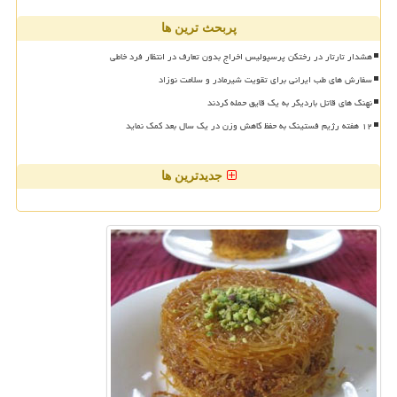
پربحث ترین ها
هشدار تارتار در رختکن پرسپولیس اخراج بدون تعارف در انتظار فرد خاطی
سفارش های طب ایرانی برای تقویت شیرمادر و سلامت نوزاد
نهنگ های قاتل باردیگر به یک قایق حمله کردند
۱۲ هفته رژیم فستینگ به حفظ کاهش وزن در یک سال بعد کمک نماید
جدیدترین ها