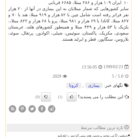
۱۰. ایران ۱۰۹ هزار و ۲۸۶ مبتلا، ۶۶۸۵ قربانی
سایر کشورهایی که شمار مبتلایان به این بیماری در آنها از ۲۰ هزار
نفر فراتر رفته است شامل چین با ۸۲ هزار و ۹۱۹ مبتلا، هند با ۷۰ و
۸۲۷ مبتلا، کانادا با ۶۹ هزار و ۹۸۱ مبتلا، پرو با ۶۸ هزار و ۸۲۲ مبتلا،،
بلژیک با ۵۳ هزار و ۴۴۹ مبتلا و همینطور کشورهای هلند، عربستان
سعودی، مکزیک، پاکستان، سوئیس، شیلی، اکوادور، پرتغال، سوئد،
بلاروس، سنگاپور، قطر و ایرلند هستند.
1399/02/23
13:56:05
2029
5
/
5.0
تگهای خبر:
بیماری
,
كرونا
این مطلب را می پسندید؟
(0)
(1)
تازه ترین مطالب مرتبط
ویتامین D می تواند پروتئین های سمی آلزایمر را کم کند