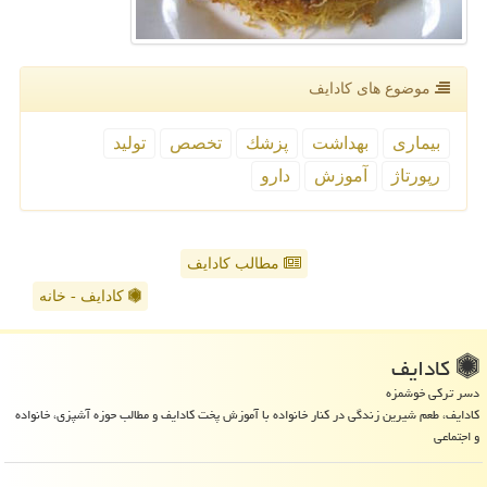
موضوع های كادایف
بیماری
بهداشت
پزشك
تخصص
تولید
رپورتاژ
آموزش
دارو
مطالب کادایف
کادایف - خانه
كادایف
دسر ترکی خوشمزه
کادایف، طعم شیرین زندگی در کنار خانواده با آموزش پخت کادایف و مطالب حوزه آشپزی، خانواده
و اجتماعی