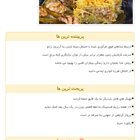
پربیننده ترین ها
ارتباط غذاهای فوق فرآوری شده با احتمال مبتلا شدن به آرتروز زانو
سرعت گرمایش زمین ۵هزار برابر بیش از توان سازگاری گیاه برنج است
روش غذا بعنوان دارو زندگی بیماران قلبی را بهبود می بخشد
از اختلال هرزه خواری چه می دانید
پربحث ترین ها
نهنگ های قاتل باردیگر به یک قایق حمله کردند
۱۲ هفته رژیم فستینگ به حفظ کاهش وزن در یک سال بعد کمک نماید
پرواز گروهی از تنهایی به صرفه تر است
رکورد سرما