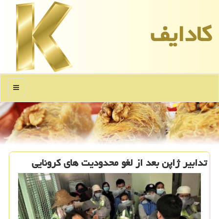
كادایف
منو
تدابیر ژاپن بعد از لغو محدودیت های كرونایی