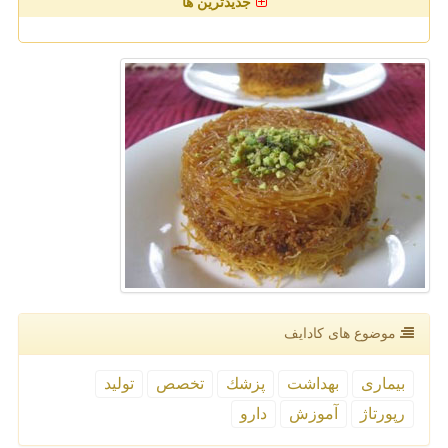
جدیدترین ها
موضوع های كادایف
بیماری
بهداشت
پزشك
تخصص
تولید
رپورتاژ
آموزش
دارو