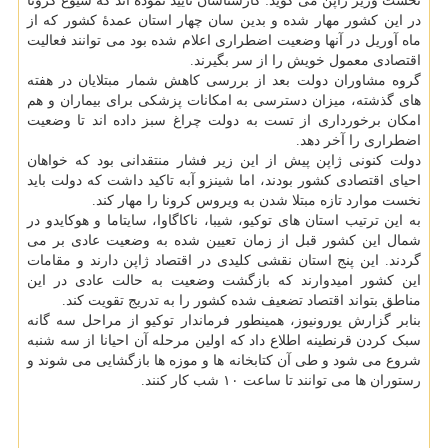
نخست وزیر ژاپن می گوید: کارشناسان تایید نموده اند که شیوع کرونا
در این کشور مهار شده و بدین سان چهار استان عمدهٔ کشور که از
ماه آوریل در آنها وضعیت اضطراری اعلام شده بود می توانند فعالیت
اقتصادی معمول خویش را از سر بگیرند.
گروه مشاوران دولت بعد از بررسی کاهش شمار مبتلایان در هفته
های گذشته، میزان دسترسی به امکانات پزشکی برای بیماران و هم
امکان برخورداری از تست به دولت چراغ سبز داده اند تا وضعیت
اضطراری را آخر دهد.
دولت کنونی ژاپن پیش از این زیر فشار منتقدانی بود که خواهان
احیای اقتصادی کشور بودند، اما شینزو آبه تاکید داشت که دولت باید
نخست موارد تازه مبتلا شدن به ویروس کرونا را مهار کند.
به این ترتیب استان های توکیو، شیبا، ناکاگاوا، سایتاما و هوکایدو در
شمال این کشور قبل از زمان تعیین شده به وضعیت عادی بر می
گردند. این پنج استان نقشی کلیدی در اقتصاد ژاپن دارند و مقامات
این کشور امیدوارند که بازگشت وضعیت به حالت عادی در این
مناطق بتواند اقتصاد تضعیف شده کشور را به تدریج تقویت کند.
بنابر گزارش یورونیوز، همینطور فرماندار توکیو از مراحل سه گانه
سبک کردن قرنطینه اطلاع داد که اولین مرحله آن احیانا از سه شنبه
شروع می شود و طی آن کتابخانه ها و موزه ها بازگشایی می شوند و
رستوران ها می توانند تا ساعت ۱۰ شب کار کنند.