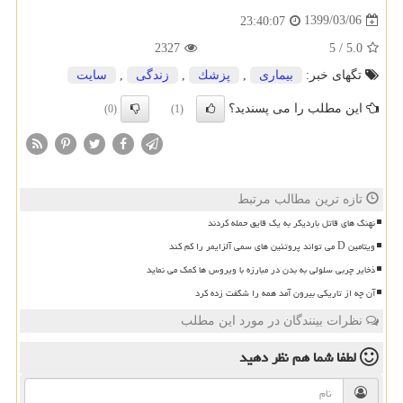
1399/03/06
23:40:07
2327
5
/
5.0
تگهای خبر:
بیماری
,
پزشك
,
زندگی
,
سایت
این مطلب را می پسندید؟
(0)
(1)
تازه ترین مطالب مرتبط
نهنگ های قاتل باردیگر به یک قایق حمله کردند
ویتامین D می تواند پروتئین های سمی آلزایمر را کم کند
ذخایر چربی سلولی به بدن در مبارزه با ویروس ها کمک می نماید
آن چه از تاریکی بیرون آمد همه را شگفت زده کرد
نظرات بینندگان در مورد این مطلب
لطفا شما هم
نظر دهید