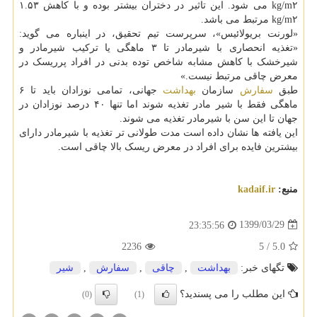
kg/m۲ می شود. این تاثیر در دختران بیشتر بوده و با کاهش ۱.۵۳
kg/m۲ مرتبط می باشد.
«لورنت بریولائیس»، سرپرست تیم تحقیق، در اینباره می گوید:
«تغذیه انحصاری با شیرمادر تا ۳ ماهگی یا ترکیب شیرمادر و
شیرخشک با کاهش مشابه شاخص توده بدنی در افراد پرریسک در
معرض چاقی مرتبط نیست.»
طبق
سفارش
سازمان
بهداشت
جهانی، تمامی نوزادان باید تا ۶
ماهگی فقط با شیر مادر تغذیه شوند اما تنها ۴۰ درصد نوزادان در
جهان تا این سن با شیرمادر تغذیه می شوند.
این یافته ها نشان داده است مدت طولانی تر تغذیه با شیرمادر دارای
بیشترین فایده برای افراد در معرض ریسک بالا چاقی است.
منبع:
kadaif.ir
1399/03/29
23:35:56
2236
5
/
5.0
تگهای خبر:
بهداشت
,
چاقی
,
سفارش
,
شیر
این مطلب را می پسندید؟
(0)
(1)