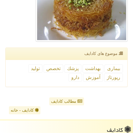
موضوع های كادایف
بیماری
بهداشت
پزشك
تخصص
تولید
رپورتاژ
آموزش
دارو
مطالب کادایف
کادایف - خانه
كادایف