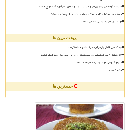
سرعت گرمایش زمین ۵هزار برابر بیش از توان سازگاری گیاه برنج است
روش غذا بعنوان دارو زندگی بیماران قلبی را بهبود می بخشد
از اختلال هرزه خواری چه می دانید
پربحث ترین ها
نهنگ های قاتل باردیگر به یک قایق حمله کردند
۱۲ هفته رژیم فستینگ به حفظ کاهش وزن در یک سال بعد کمک نماید
پرواز گروهی از تنهایی به صرفه تر است
رکورد سرما
جدیدترین ها