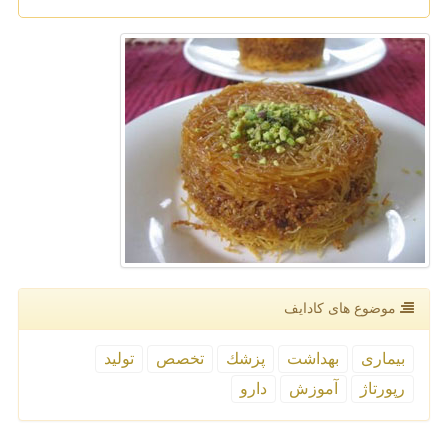
موضوع های كادایف
بیماری
بهداشت
پزشك
تخصص
تولید
رپورتاژ
آموزش
دارو