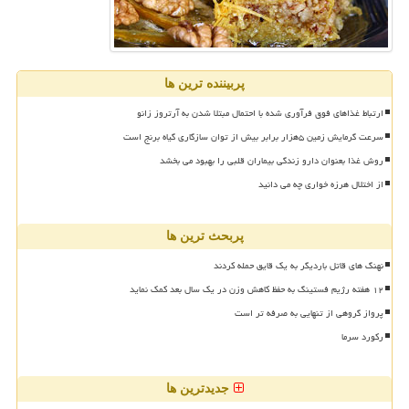
پربیننده ترین ها
ارتباط غذاهای فوق فرآوری شده با احتمال مبتلا شدن به آرتروز زانو
سرعت گرمایش زمین ۵هزار برابر بیش از توان سازگاری گیاه برنج است
روش غذا بعنوان دارو زندگی بیماران قلبی را بهبود می بخشد
از اختلال هرزه خواری چه می دانید
پربحث ترین ها
نهنگ های قاتل باردیگر به یک قایق حمله کردند
۱۲ هفته رژیم فستینگ به حفظ کاهش وزن در یک سال بعد کمک نماید
پرواز گروهی از تنهایی به صرفه تر است
رکورد سرما
جدیدترین ها