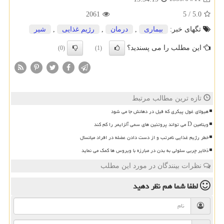
2061
5
/
5.0
تگهای خبر:
بیماری
,
درمان
,
رژیم غذایی
,
شیر
این مطلب را می پسندید؟
(0)
(1)
تازه ترین مطالب مرتبط
هیولای غول پیکری که فیل در دهانش جا می شود
ویتامین D می تواند پروتئین های سمی آلزایمر را کم کند
خطر رژیم غذایی نامرتب و از دست دادن عضله در افراد میانسال
ذخایر چربی سلولی به بدن در مبارزه با ویروس ها کمک می نماید
نظرات بینندگان در مورد این مطلب
لطفا شما هم
نظر دهید