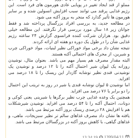
مملو از قند ایجاد تغییر در پویایی عادی هورمون های فرد است. این
رژیم غذایی پرقند می توانند سبب افزایش انسولین شده و بر سایر
هورمون ها تأثیر گذارد که منجر به بروز آکنه می شود.
در مطالعه جدید، به بررسی افراد بزرگسال پرداخته شد و فقط
جوانان زیر ۱۸ سال مورد بررسی قرار نگرفتند. این مطالعه خیلی
دقیق بود. هزاران شرکت کننده فرانسوی گزارش ۲۴ ساعته رژیم
غذایی شأن را در طول یک دوره دو هفته ای ارائه کردند.
نتیجه نشان داد برخی مواد خوراکی نظیر لبنیات، مواد خوراکی چرب
و شیرین، از محرک های احتمالی آکنه هستند.
البته مقدار مصرف هم بسیار مهم می باشد. بعنوان مثال، نوشیدن
روزانه یک لیوان شیر احتمال آکنه را تا ۱۲ درصد و نوشیدن یک
نوشیدنی قندی نظیر نوشابه گازدار این ریسک را تا ۱۸ درصد می
افزاید.
اما نوشیدن ۵ لیوان نوشابه قندی یا شیر در روز به تریتب این احتمال
را دو برابر یا ۷۶ درصد می افزاید.
همچنین یک وعده غذایی چرب نظیر برگرها یا شیرینی یعنی کوکی و
دونات، احتمال آکنه را تا ۵۴ درصد می افزاید. نوشیدن شیرشکلات
هم با افزایش ۲۸ درصدی ریسک بروز آکنه مرتبط می باشد.
یافته ها نشان داد مصرف غذاهای سالم تر نظیر سبزیجات، ماهی، و
غذاهای گیاهی، با کاهش بروز آکنه در بزرگسالان مرتبط می باشد.
1399/04/11
13:34:19