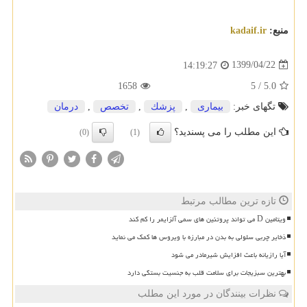
منبع:
kadaif.ir
1399/04/22
14:19:27
1658
5
/
5.0
تگهای خبر:
بیماری
,
پزشك
,
تخصص
,
درمان
این مطلب را می پسندید؟
(0)
(1)
تازه ترین مطالب مرتبط
ویتامین D می تواند پروتئین های سمی آلزایمر را کم کند
ذخایر چربی سلولی به بدن در مبارزه با ویروس ها کمک می نماید
آیا رازیانه باعث افزایش شیرمادر می شود
بهترین سبزیجات برای سلامت قلب به جنسیت بستگی دارد
نظرات بینندگان در مورد این مطلب