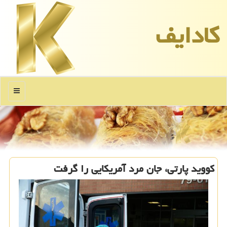
كادایف
منو
كووید پارتی، جان مرد آمریكایی را گرفت