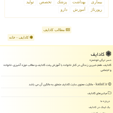
بیماری
بهداشت
پزشك
تخصص
تولید
رپورتاژ
آموزش
دارو
مطالب کادایف
کادایف - خانه
كادایف
دسر ترکی خوشمزه
کادایف، طعم شیرین زندگی در کنار خانواده با آموزش پخت کادایف و مطالب حوزه آشپزی، خانواده
و اجتماعی
kadaif.ir - مالکیت معنوی سایت كادایف متعلق به مالکین آن می باشد
میانبرهای كادایف
درباره ما
بک لینک در كادایف