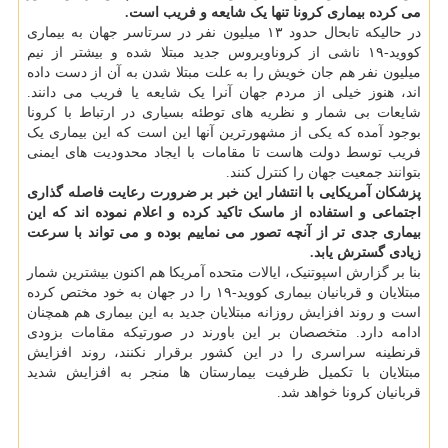
می کرده بیماری کرونا تنها یک شایعه و فریب است.
در حالیکه تابحال حدود ۱۳ میلیون نفر در سرتاسر جهان به بیماری
کووید-۱۹ ناشی از کروناویروس جدید مبتلا شده و بیشتر از نیم
میلیون نفر هم جان خویش را به علت مبتلا شدن به آن از دست داده
اند، هنوز خیلی از مردم جهان آنرا یک شایعه یا فریب می دانند.
شایعات بی شمار و نظریه های توطئه بسیاری در ارتباط با کرونا
بوجود آمده که یکی از مشهورترین آنها این است که این بیماری یک
فریب توسط دولت هاست تا مقامات با ایجاد محدودیت های ایمنی
بتوانند جمعیت جهان را کنترل کنند.
پزشکان آمریکایی با انتشار این خبر بر ضرورت رعایت فاصله گذاری
اجتماعی و استفاده از ماسک تاکید کرده و اعلام نموده اند که این
بیماری جدی تر از آنچه تصور می نماییم بوده و می تواند با سرعت
زیادی گسترش یابد.
بنا بر گزارش اسپوتنیک، ایالات متحده آمریکا هم اکنون بیشترین شمار
مبتلایان و قربانیان بیماری کووید-۱۹ را در جهان به خود مختص کرده
است و روند افزایش روزانه مبتلایان جدید به این بیماری هم همچنان
ادامه دارد. متخصصان بر این باورند در صورتیکه مقامات بزودی
قرنطینه سراسری را در این کشور برقرار نکنند، روند افزایش
مبتلایان با تکمیل ظرفیت بیمارستان ها منجر به افزایش شدید
قربانیان کرونا خواهد شد.