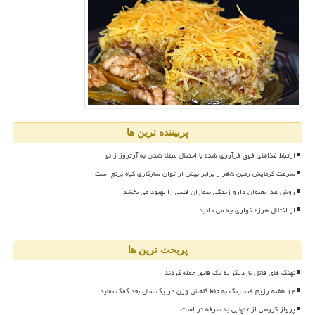
پربیننده ترین ها
ارتباط غذاهای فوق فرآوری شده با احتمال مبتلا شدن به آرتروز زانو
سرعت گرمایش زمین ۵هزار برابر بیش از توان سازگاری گیاه برنج است
روش غذا بعنوان دارو زندگی بیماران قلبی را بهبود می بخشد
از اختلال هرزه خواری چه می دانید
پربحث ترین ها
نهنگ های قاتل باردیگر به یک قایق حمله کردند
۱۲ هفته رژیم فستینگ به حفظ کاهش وزن در یک سال بعد کمک نماید
پرواز گروهی از تنهایی به صرفه تر است