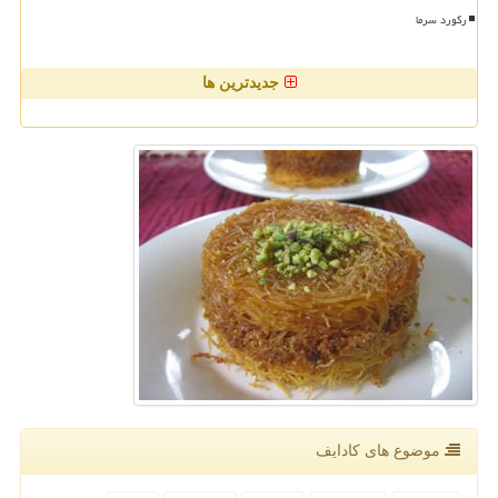
رکورد سرما
جدیدترین ها
موضوع های كادایف