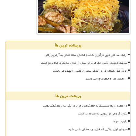
پربیننده ترین ها
ارتباط غذاهای فوق فرآوری شده با احتمال مبتلا شدن به آرتروز زانو
سرعت گرمایش زمین ۵هزار برابر بیش از توان سازگاری گیاه برنج است
روش غذا بعنوان دارو زندگی بیماران قلبی را بهبود می بخشد
از اختلال هرزه خواری چه می دانید
پربحث ترین ها
۱۲ هفته رژیم فستینگ به حفظ کاهش وزن در یک سال بعد کمک نماید
پرواز گروهی از تنهایی به صرفه تر است
رکورد سرما
هیولای غول پیکری که فیل در دهانش جا می شود