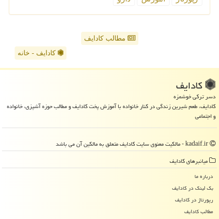
مطالب کادایف
کادایف - خانه
كادایف
دسر ترکی خوشمزه
کادایف، طعم شیرین زندگی در کنار خانواده با آموزش پخت کادایف و مطالب حوزه آشپزی، خانواده
و اجتماعی
kadaif.ir - مالکیت معنوی سایت كادایف متعلق به مالکین آن می باشد
میانبرهای كادایف
درباره ما
بک لینک در كادایف
رپورتاژ در كادایف
مطالب كادایف