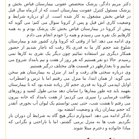
دکتر مریم دادگر، پزشک متخصص عفونی بیمارستان فیاض بخش و
پزشک مسئول کنترل عفونت بیمارستان است که از آذرماه سال قبل
در فیاض بخش مشغول به کار شده است. از او درباره شرایط و
وضعیت کاری اش قبل و پس از کرونا سوال می کنم؛ می گوید که
پیش از کرونا در بیمارستان فیاض بخش تک پزشک بودم و به همه
کارهایم تک نفره می رسیدم و همه را خودم انجام می دادم.
وی ادامه می دهد: اما از وقتی که کرونا وارد کشور شد و بیمارستان
شلوغ شد حجم کار ما به قدری بالا رفت که ناچار شدیم از حضور
همکار دیگری نیز استفاده نمائیم چون دیگر یک نفری به کارها نمی
رسیدم. حالا دو نفر هستیم که هر روز از هفت و نیم بامداد شروع می
نماییم و تا بعدازظهر در قسمت های مختلف درگیر هستیم.
وی درباره سختی های رفت و آمد از منزل به بیمارستان هم سخن
می گوید: از همان ابتدا، ما منزل می رفتیم اما با ترس و اضطراب.
اوایل اپیدمی کرونا به قدری حجم کار زیاده شده بود که تا بیمارستان
بفهمد باید چه طور بیمارها را سامان دهد مدتی طول کشید و روزهای
طاقت فرسایی را سپری می کردیم؛ از هفت بامداد که خانه بیرون
می رفتم تا هشت شب، حتی نمی توانستم یک لیوان آب بخورم، آنقدر
که حجم بیماران زیاد و وضعیت آشفته بود.
دادگر ادامه می دهد: امیدوارم دیگر هیچ گاه به شرایط آن دوران باز
نگردیم. شب ها به منزل برمی گشتم، اما با ناراحتی و نگرانی که
مبادا خانواده و دخترم مبتلا شوند.