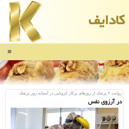
كادایف
منو
روایت ۲ پزشك از روزهای پركار كرونایی در آستانه روز پزشك
در آرزوی نفس