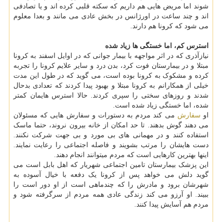
شوند اما مریض هایی هم داریم که سکته قلبی کرده اند و یا تصادفی
اند و چند ساعت در اورژانس در بخش عادی می مانند و بعدا معلوم
می شود که کرونا هم دارند.
استرس کم، اما خستگی ها زیاد شده
نیازآذری که در اثر مواجهه با بیمار جوانی که در اوایل اسفند به کرونا
مبتلا و در بیمارستان فوت کرد، بدن درد و سایر علایم کرونا را تجربه
کرده و مشکوک به کرونا بوده است، می گوید که در طول این مدت
خیلی از همکارانم به کرونا مبتلا و بهبود پیدا کردند که تعدادی بدحال
شدند و روزهای سختی را سپری کردند. حالا استرس هایمان کمتر
شده، اما خستگی زیاد شده است.
او
سفارش
می کند مردم به دستورات و سفارش هایی که مسئولان
می دهند گوش بدهند. تا حد امکان از خانه بیرون نروند، حتما ماسک
استفاده کنند و در مهمانی های بی مورد و بی جهت شرکت نکنند.
دست هایشان را مرتب بشویند و فاصله اجتماعی را رعایت نمایند.
اینها بهترین کارهایی است که مردم میتوانند انجام دهند.
این پزشک بیمارستان تامین اجتماعی شهریار که اهل بابل است می
گوید دلش می خواهد پس از کرونا یک دفعه با خیال آسوده به
شهرشان برود و مادرش را که چندماهی است از او دور است را
ببیند. او آرزو می کند زندگی عادی همه مردم از سرگرفته شود و
مردم هم آسایش پیدا کنند.