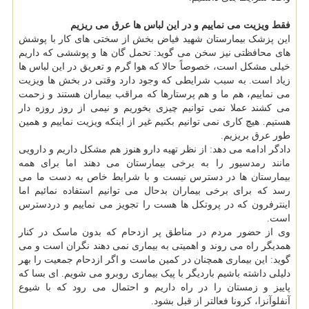
فقط ویزیت می نماییم و در این لباس ها عرق می ریزیم
این پزشک بیمارستان شهید فیاض بخش از سختی های کار با پوشش
های محافظتی نیز سخن می گوید: تحمل گان ها و پوششی که داریم
خیلی مشکل است، خصوصاً حالا که هوا گرم و تعریق در این لباس ها
زیاد است. به سبب شرایطی که وجود دارد وقتی در بخش ها ویزیت
می نماییم، هم ما و هم پرستارها که مراقب بیماران هستند و زحمت
می کشند عملا نمی توانیم چیزی بخوریم و نیمی از روز روزه دار
هستیم. هیچ کاری نمی توانیم بکنیم غیر از اینکه ویزیت نماییم و همین
طور عرق بریزیم.
دادگر ادامه می دهد: از نظر تهیه دارو هنوز هم مشکل داریم و دارویی
مانند رمدسیور را به برخی بیمارستان می دهند اما برای همه
بیمارستان ها در دسترس نیست و با شرایط خاص به دست ما می
رسد که برای برخی بیماران بدحال می توانیم استفاده نمائیم اما
اینترفرون که در پروتکل ها هست را تجویز می نماییم و دردسترس
است.
وی از حضور مردم در مناطق پر ازدحام که بدون ماسک در کنار
همدیگر راه می روند و اهمیتی به بیماری نمی دهند نگران است و می
گوید: این بیماری همچنان در کمین ماست و اگر ازدحام جمعیت را بهر
دلیلی داشته باشیم باردیگر با پیک بیماری روبرو می شویم. ای بسا که
پاییز و زمستان را در راه داریم و احتمال می رود که با شیوع
آنفلوآنزا، کرونا فعالتر از قبل بشود.