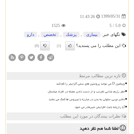
1399/05/31
11:43:26
1525
5
/
5.0
تگهای خبر:
بیماری
,
پزشك
,
تخصص
,
دارو
این مطلب را می پسندید؟
(0)
(1)
تازه ترین مطالب مرتبط
ویتامین D می تواند پروتئین های سمی آلزایمر را کم کند
خطر رژیم غذایی نامرتب و از دست دادن عضله در افراد میانسال
ذخایر چربی سلولی به بدن در مبارزه با ویروس ها کمک می نماید
آیا رازیانه باعث افزایش شیرمادر می شود
نظرات بینندگان در مورد این مطلب
لطفا شما هم
نظر دهید