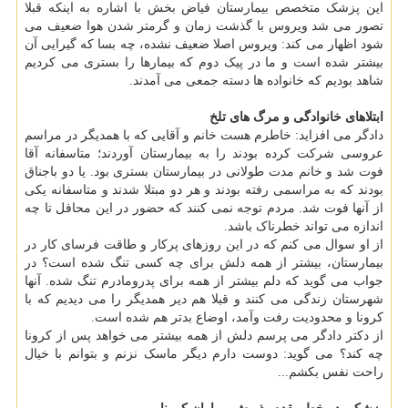
این پزشک متخصص بیمارستان فیاض بخش با اشاره به اینکه قبلا
تصور می شد ویروس با گذشت زمان و گرمتر شدن هوا ضعیف می
شود اظهار می کند: ویروس اصلا ضعیف نشده، چه بسا که گیرایی آن
بیشتر شده است و ما در پیک دوم که بیمارها را بستری می کردیم
شاهد بودیم که خانواده ها دسته جمعی می آمدند.
ابتلاهای خانوادگی و مرگ های تلخ
دادگر می افزاید: خاطرم هست خانم و آقایی که با همدیگر در مراسم
عروسی شرکت کرده بودند را به بیمارستان آوردند؛ متاسفانه آقا
فوت شد و خانم مدت طولانی در بیمارستان بستری بود. یا دو باجناق
بودند که به مراسمی رفته بودند و هر دو مبتلا شدند و متاسفانه یکی
از آنها فوت شد. مردم توجه نمی کنند که حضور در این محافل تا چه
اندازه می تواند خطرناک باشد.
از او سوال می کنم که در این روزهای پرکار و طاقت فرسای کار در
بیمارستان، بیشتر از همه دلش برای چه کسی تنگ شده است؟ در
جواب می گوید که دلم بیشتر از همه برای پدرومادرم تنگ شده. آنها
شهرستان زندگی می کنند و قبلا هم دیر همدیگر را می دیدیم که با
کرونا و محدودیت رفت وآمد، اوضاع بدتر هم شده است.
از دکتر دادگر می پرسم دلش از همه بیشتر می خواهد پس از کرونا
چه کند؟ می گوید: دوست دارم دیگر ماسک نزنم و بتوانم با خیال
راحت نفس بکشم...