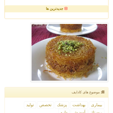
جدیدترین ها
موضوع های كادایف
بیماری
بهداشت
پزشك
تخصص
تولید
رپورتاژ
آموزش
دارو