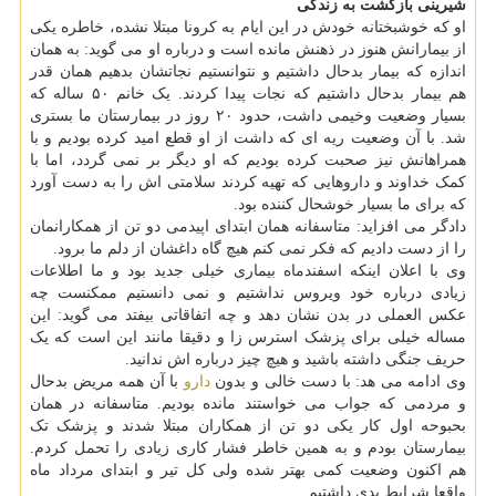
شیرینی بازگشت به زندگی
او که خوشبختانه خودش در این ایام به کرونا مبتلا نشده، خاطره یکی
از بیمارانش هنوز در ذهنش مانده است و درباره او می گوید: به همان
اندازه که بیمار بدحال داشتیم و نتوانستیم نجاتشان بدهیم همان قدر
هم بیمار بدحال داشتیم که نجات پیدا کردند. یک خانم ۵۰ ساله که
بسیار وضعیت وخیمی داشت، حدود ۲۰ روز در بیمارستان ما بستری
شد. با آن وضعیت ریه ای که داشت از او قطع امید کرده بودیم و با
همراهانش نیز صحبت کرده بودیم که او دیگر بر نمی گردد، اما با
کمک خداوند و داروهایی که تهیه کردند سلامتی اش را به دست آورد
که برای ما بسیار خوشحال کننده بود.
دادگر می افزاید: متاسفانه همان ابتدای اپیدمی دو تن از همکارانمان
را از دست دادیم که فکر نمی کنم هیچ گاه داغشان از دلم ما برود.
وی با اعلان اینکه اسفندماه بیماری خیلی جدید بود و ما اطلاعات
زیادی درباره خود ویروس نداشتیم و نمی دانستیم ممکنست چه
عکس العملی در بدن نشان دهد و چه اتفاقاتی بیفتد می گوید: این
مساله خیلی برای پزشک استرس زا و دقیقا مانند این است که یک
حریف جنگی داشته باشید و هیچ چیز درباره اش ندانید.
وی ادامه می هد: با دست خالی و بدون
دارو
با آن همه مریض بدحال
و مردمی که جواب می خواستند مانده بودیم. متاسفانه در همان
بحبوحه اول کار یکی دو تن از همکاران مبتلا شدند و پزشک تک
بیمارستان بودم و به همین خاطر فشار کاری زیادی را تحمل کردم.
هم اکنون وضعیت کمی بهتر شده ولی کل تیر و ابتدای مرداد ماه
واقعا شرایط بدی داشتیم.