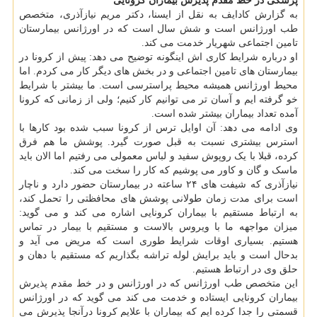
پزشکی در خط مقدم پذیرش بیماران کرونایی
به گزارش کادایف به نقل از ایسنا، دکتر مریم نیازآذری، متخصص
طب اورژانس است و شش سال است که در اورژانس بیمارستان
تامین اجتماعی شهریار خدمت می کند.
او درباره شرایط کاری اش اینگونه توضیح می دهد: پیش از کرونا در
بیمارستان های تامین اجتماعی و در بخش های دیگر کار می کردم. اما
محیط اورژانس همیشه محیط پراسترسی است. ما بیشتر با شرایط
خو گرفته ایم و آسان تر می توانیم کار کنیم؛ ولی از زمانی که کرونا
آمده تعداد بیماران بیشتر شده است.
وی ادامه می دهد: آن اوایل ترس از کرونا سبب شده بود کارها با
استرس بیشتری نسبت به قبل صورت گیرد. پوشش ما هم فرق
کرده، قبلا با یک روپوش سفید و لباس معمولی می رفتیم اما الان باید
ماسک و گان و کاور می پوشیم که کار را سخت می کند.
نیازآذری که شیفت های ۲۴ ساعته در بیمارستان حضور دارد و ناچار
است برای مدت زمان طولانی پوشش های محافظتی را تحمل کند،
به ارتباط مستقیم با بیماران کرونایی اشاره می کند و می گوید:
میزان مواجهه ما با ویروس بالاست و مستقیم با بیمار در تماس
هستیم. بسیاری اوقات شرایط طوری است که مریض می آید و
بدحال است و باید برایش لوله تراشه بگذاریم که مستقیم با دهان و
حلق وی در ارتباط هستیم.
این متخصص طب اورژانس که در اورژانس و در خط مقدم پذیرش
بیماران کرونایی ایستاده و خدمت می کند می گوید که در اورژانس
قسمتی را جدا کرده ایم که بیماران با علایم کرونا درآنجا پذیرش می