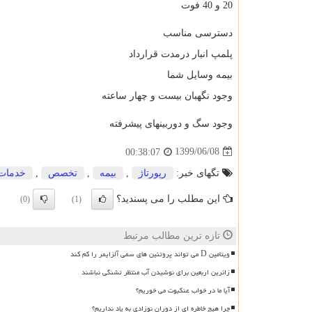
20 و 40 فوت
دسترسی مناسب
پلمپ انبار درمدت قرارداد
بیمه وسایل شما
وجود نگهبان بیست و چهار ساعته
وجود سگ و دوربینهای پیشرفته
1399/06/08
00:38:07
تگهای خبر:
رپورتاژ
,
بیمه
,
تخصص
,
خدمات
این مطلب را می پسندید؟
(0)
(1)
تازه ترین مطالب مرتبط
ویتامین D می تواند پروتئین های سمی آلزایمر را کم کند
زائرین اربعین برای نوشیدن آب منتظر تشنگی نباشند
آیا ما در خواب عنکبوت می خوریم؟
چرا هیچ خاطره ای از دوران نوزادی به یاد نداریم؟