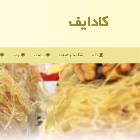
كادایف
خانه
آرشیو كادایف
بهداشت
تولید
آ