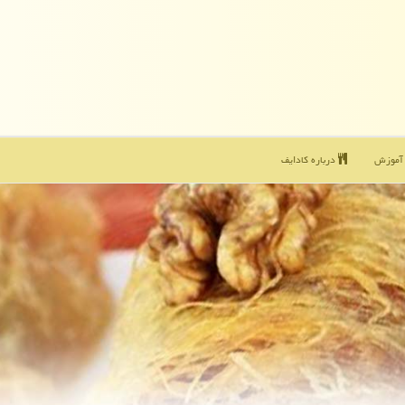
موزش
درباره كادایف