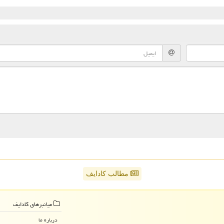
مطالب کادایف
میانبرهای كادایف
درباره ما