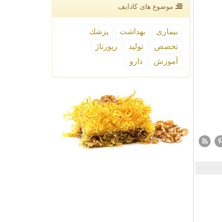
موضوع های كادایف
بیماری
بهداشت
پزشك
تخصص
تولید
رپورتاژ
آموزش
دارو