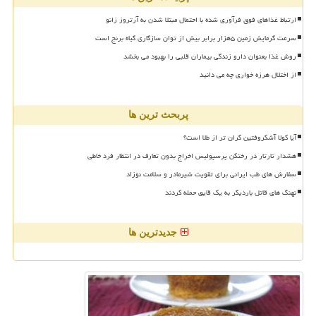
ارتباط غذاهای فوق فرآوری شده با احتمال مبتلا شدن به آرتروز زانو
سرعت گرمایش زمین ۵هزار برابر بیش از توان سازگاری گیاه برنج است
روش غذا بعنوان دارو زندگی بیماران قلبی را بهبود می بخشد
از اختلال هرزه خواری چه می دانید
پربحث ترین ها
آیا کولا آشکروفتین گران تر از طلا است؟
هشدار تارتار در رختکن پرسپولیس اخراج بدون تعارف در انتظار فرد خاطی
سفارش های طب ایرانی برای تقویت شیرمادر و سلامت نوزاد
نهنگ های قاتل باردیگر به یک قایق حمله کردند
جدیدترین ها