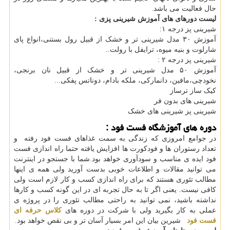
حال فعالیت می باشد.
لیست دورهای های آموزش شیرینی پزی :
شیرینی پز درجه ١:
آموزش ٣۰ مدل شیرینی تر و خشک از قبیل رول بستنی،انواع پای
شارلوت و بنیه میوه، ترایفل با رولت..
شیرینی پز درجه ٢ :
آموزش ۵۰ مدل شیرینی تر و خشک از قبیل نان برنجی،
نخودچی،مافین، دانمارکی، ملکه بادام، دوناتس پفکی...
کیک ساز ترساز
شیرینی های بدون فر
شیرینی پز شیرینی های خشک
دوره های آموزشگاه فست فود :
در جوامع امروزی که زندگی به سمت غذاهای فست فود رفته و
تعداد رستوران ها و فودکورت ها افزایش یافته حتما راه اندازی فست
فود ایده ی مناسب و سودآوری خواهد بود.شما با جستجو در اینترنت
می توانید مقالات و اطلاعات خوبی بدست آورید ولی همه ی اینها
مطالب تئوری هستند که برای راه اندازی کسب و کار لازم است ولی
کافی نیست. یعنی اگر تا به حال تجربه ای در این گونه کسب و کارها
نداشته باشید، نمی توانید به راحتی مطالب تئوری را در پروژه ی
عملی به کار بگیرید ولی با شرکت در دوره های
کلاس حرفه ای
فست فود
شیرین بیان این امر بسیار آسان تر و بی نقص خواهد بود.