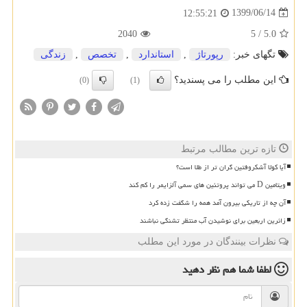
1399/06/14
12:55:21
2040
5
/
5.0
تگهای خبر:
رپورتاژ
,
استاندارد
,
تخصص
,
زندگی
این مطلب را می پسندید؟
(0)
(1)
تازه ترین مطالب مرتبط
آیا کولا آشکروفتین گران تر از طلا است؟
ویتامین D می تواند پروتئین های سمی آلزایمر را کم کند
آن چه از تاریکی بیرون آمد همه را شگفت زده کرد
زائرین اربعین برای نوشیدن آب منتظر تشنگی نباشند
نظرات بینندگان در مورد این مطلب
لطفا شما هم
نظر دهید