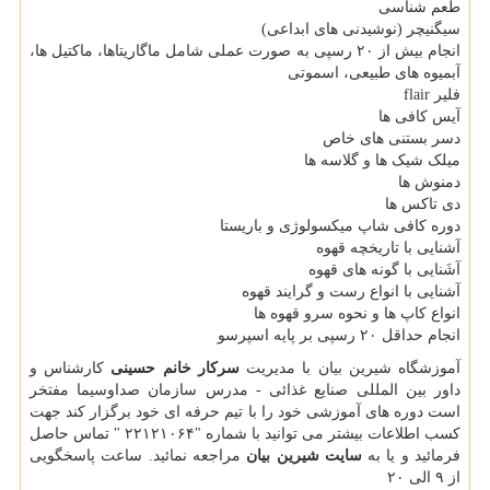
طعم شناسی
سیگنیچر (نوشیدنی های ابداعی)
انجام بیش از ٢۰ رسپی به صورت عملی شامل ماگاریتاها، ماکتیل ها،
آبمیوه های طبیعی، اسموتی
فلیر flair
آیس کافی ها
دسر بستنی های خاص
میلک شیک ها و گلاسه ها
دمنوش ها
دی تاکس ها
دوره کافی شاپ میکسولوژی و باریستا
آشنایی با تاریخچه قهوه
آشَنایی با گونه های قهوه
آشنایی با انواع رست و گرایند قهوه
انواع کاپ ها و نحوه سرو قهوه ها
انجام حداقل ٢۰ رسپی بر پایه اسپرسو
آموزشگاه شیرین بیان با مدیریت
سرکار خانم حسینی
کارشناس و
داور بین المللی صنایع غذائی - مدرس سازمان صداوسیما مفتخر
است دوره های آموزشی خود را با تیم حرفه ای خود برگزار کند جهت
کسب اطلاعات بیشتر می توانید با شماره "٢٢١٢١۰۶۴ " تماس حاصل
فرمائید و یا به
سایت شیرین بیان
مراجعه نمائید. ساعت پاسخگویی
از ٩ الی ٢۰