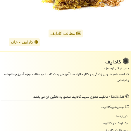
مطالب کادایف
کادایف - خانه
كادایف
دسر ترکی خوشمزه
کادایف، طعم شیرین زندگی در کنار خانواده با آموزش پخت کادایف و مطالب حوزه آشپزی، خانواده
و اجتماعی
kadaif.ir - مالکیت معنوی سایت كادایف متعلق به مالکین آن می باشد
میانبرهای كادایف
درباره ما
بک لینک در كادایف
رپورتاژ در كادایف