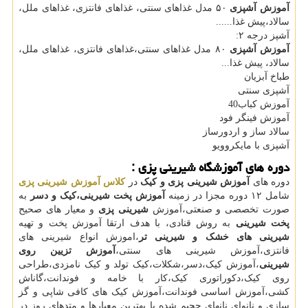
آموزش آشپزی
۵۰ مدل غذاهای سنتی، غذاهای فانتزی، غذاهای ملل،
سالاد،پیش غذا......
آشپز درجه ٢:
آموزش آشپزی
٨۰ مدل غذاهای سنتی،غذاهای فانتزی، غذاهای ملل،
سالاد، پیش غذا...
طباخ آبزیان
آشپزی سنتی
آموزش کباب40
آموزش فینگر فود
سالاد ساز و اردورساز
آشپزی با مایکروویو
دوره های آموزشگاه شیرینی پزی :
دوره های
آموزش شیرینی پزی و کیک
در
کلاس آموزش شیرینی پزی
شامل ١٢ دوره مجزا در زمینه
آموزش پخت شیرینی،کیک و دسر
به
صورت تخصصی و صنعتی،آموزش
شیرینی پزی
و معیار های صحیح
پخت شیرینی
به روش قنادی، با هدف ارتقا آموزش پخت و تهیه
شیرینی های خشک و شیرینی تر
،اموزش انواع شیرینی های
فانتزی،آموزش شیرینی های سنتی،
آموزش تزیین روی
شیرینی
،آموزش کیک،دسر،شکلات،کیک تولد و کیک نامزدی،طراحی
روی کیک،دکوراتوری کیک،کار با خامه و فوندانت،گاناش
کشی،آموزش اساسی فوندانت،آموزش کیک های کافی شاپی و گز
سازی و نانوای نانهای حجیم شده با بهترین معیارها و متدهای روز در