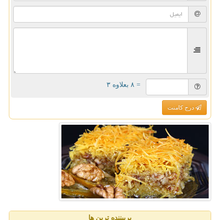
= ۸ بعلاوه ۳
درج کامنت
پربیننده ترین ها