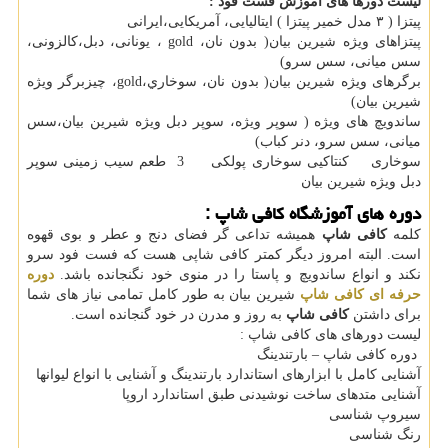
لیست دورها های آموزش فست فود :
پيتزا ( ٣ مدل خمير پيتزا ) ايتاليايی، آمريكايی،ايرانی
پيتزاهای ويژه شيرين بيان( بدون نان، gold ، يونانی، دبل،كالزونی،
سس ميانی، سس سرو)
برگرهای ويژه شيرين بيان( بدون نان، سوخاري،gold، چيزبرگر ويژه
شيرين بيان)
ساندويچ های ويژه ( سوپر ويژه، سوپر دبل ويژه شيرين بيان،سس
ميانی، سس سرو، دنر كباب)
سوخاری كنتاكيی سوخاری پولكی 3 طعم سيب زمينی سوپر
دبل ويژه شيرين بيان
دوره های آموزشگاه کافی شاپ :
کلمه
کافی شاپ
همیشه تداعی گر فضای دنج و عطر و بوی قهوه
است. البته امروز دیگر کمتر کافی شاپی هست که فست فود سرو
نکند و انواع ساندویچ و پاستا را در منوی خود نگنجانده باشد.
دوره
حرفه ای کافی شاپ
شیرین بیان به طور کامل تمامی نیاز های شما
برای داشتن
کافی شاپ
به روز و مدرن در خود گنجانده است.
لیست دورهای های کافی شاپ :
دوره کافی شاپ – بارتندینگ
آشنایی کامل با ابزارهای استاندارد بارتندینگ و آشنایی با انواع لیوانها
آشنایی متدهای ساخت نوشیدنی طبق استاندارد اروپا
سیروپ شناسی
رنگ شناسی