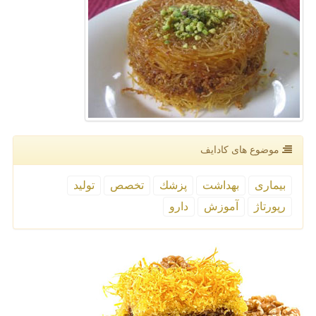
موضوع های كادایف
بیماری
بهداشت
پزشك
تخصص
تولید
رپورتاژ
آموزش
دارو