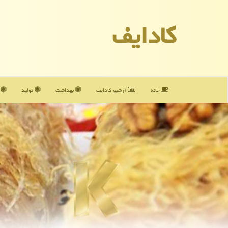
كادایف
خانه
آرشیو كادایف
بهداشت
تولید
آ