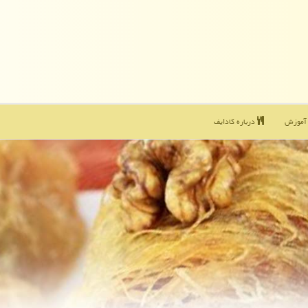
موزش
درباره كادایف