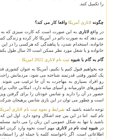
را تکمیل کنند.
چگونه
لاتاری آمریکا
واقعا کار می کند؟
در واقع
لاتاری
به این صورت است که کارت سبزی که به وس
می دهد که به صورت دائم در آمریکا کار کرده و زندگی ک
خانواده، استخدام شدن، یا پناهندگی که هرکسی را در این مور
خانواده و یا شغل مورد نظر ممکن است 20 سال طول بکشد.
گام به گام با شیوه
ثبت نام لاتاری 2022 امریکا
چه بخواهیم قبول کنیم یا نکنیم، آمریکا به عنوان کشوری قد
یک کشور وقتی قدرتمند شناخته می شود، مردمانش راحت تر 
رو افراد بسیاری به مهاجرت به آن جا ترغیب می شوند. 
کشورهای خاورمیانه و آسیای میانه دارد، امکانی جالب بر
حضور در آن را دارید و شانس خودتان را برای گرفتن وی
است و چطور می توان در این بازی شانس پرهیجان شرکت کر
توجه داشته باشید که
شرایط و نحوه ثبت نام لاتاری آمریکا
نام کنید. اما در این بین چند اشکال وجود دارد. اول این
باشید یا تنها به شکل عمومی این زبان را می دانید مسلم
در
شیوه ثبت نام در لاتاری
مهم است نحوه وارد کردن اطلا
اطلاعاتی است. اگر ناخواسته کلمه یا جمله ای را استفاد