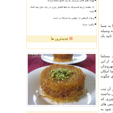
نهنگ های قاتل باردیگر به یک قایق حمله کردند
۱۲ هفته رژیم فستینگ به حفظ کاهش وزن در یک سال بعد کمک
نماید
پرواز گروهی از تنهایی به صرفه تر است
رکورد سرما
ا به شما
ه وسیله
تایید یک
جدیدترین ها
د. مسلما
 از این
هروندان
ا امکان
ی
چگونه
 آن ثبت
 نداشته
چیزی که
ویس های
 شود به