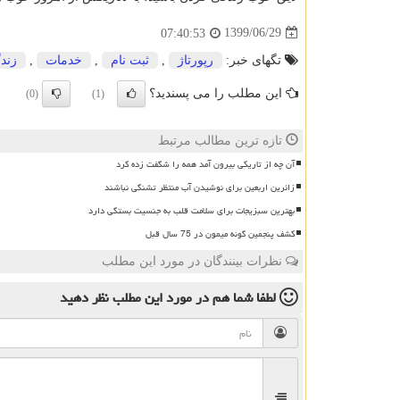
1399/06/29
07:40:53
تگهای خبر:
رپورتاژ
,
ثبت نام
,
خدمات
,
زند
این مطلب را می پسندید؟
(0)
(1)
تازه ترین مطالب مرتبط
آن چه از تاریکی بیرون آمد همه را شگفت زده کرد
زائرین اربعین برای نوشیدن آب منتظر تشنگی نباشند
بهترین سبزیجات برای سلامت قلب به جنسیت بستگی دارد
کشف پنجمین گونه میمون در 75 سال قبل
نظرات بینندگان در مورد این مطلب
لطفا شما هم
در مورد این مطلب
نظر دهید