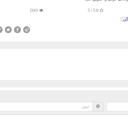
2163
5
/
5.0
گی