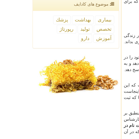
که برای
موضوع های كادایف
بیماری
بهداشت
پزشك
تخصص
تولید
رپورتاژ
ر زندگی
آموزش
دارو
 بداند.
د را در
هد و به
سخ دهد.
 که این
اینجاست
 که ثبت
نطبق بر
کارشناس
 نام در
ه در آن