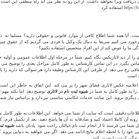
دریافت ویزا نخواهید داشت. از این رو به نظر می آید راه منطقی این است 
https://l
استفاده کرد.
ست. آیا همه شما اطلاع کافی از موارد قانونی و حقوقی دارید؟ مسلما نه. د
ورد می کنیم سریعا به دنبال یک وکیل یا فردی می گردیم که از حقوق چیزی
دگی ما را عوض کند از این افراد متخصص استفاده نکنیم؟
ی
را از دید لاتاریکس نگاه کنیم. شما در مرحله اول اطلاعات عمومی و اولیه خو
ماس بگیرد. در این تماس کارشناس به طور کامل مراحل بعدی را توضیح می د
ی رخ می دهد. از طرفی این کارشناس وظیفه دارد هر سوالی که دارید را پا
ی است.
اعلامیه عکس لاتاری فضای شهر را پر می کند. این اتفاق به خاطر این است
را به طور کامل به شما در
شیوه ثبت نام در لاتاری
توضیح دهد. اما نکته مهم 
ای دیگری بروید. این سایت خدمات عکاسی مناسبی نیز دارد و براساس نیاز شما
طلاعات دقیقی است که سایت از شما می خواهد. این اطلاعات به طور کامل م
وبه آن کاملا اعتماد کنید و صادقانه به آن ها پاسخ دهید. بعد از تکمیل فرم، 
 شما می فرستد تا از انجام ثبت نام خیالتان راحت شود. یادتان باشد
شیوه ثبت
خود را تا لحظه اعلام نتایج ادامه می دهد. اگر می خواهید به دنیایی بروید ک
ندگی کردن را تمرین کنید.