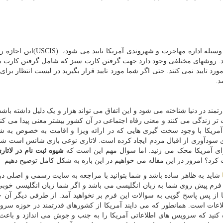
یله اداره مهاجرت و شهروندی آمریکا تایید می شود،
(USCIS)
این اجازه ر
نید. روشهای مختلفی وجود دارد جهت گرفتن کارت سبز که شامل گرفتن کارت ب
د تایید نمی کنند. حتی اگر شما مورد تایید قرار بگیرید در لیست انتظار برای 
رتمند در دنیا شناخته می شود و این اتفاق می تواند هزار و یک دلیل داشته باش
زندگی می کنند و معنی رفاه اجتماعی در آن کشور بیشتر معنی پیدا می کند.
آمریکا با وجود سخت گیری هایی که در ارائه ویزا و اقامت به خصوص به ش
ای سودآوری از اقبال مردم ایجاد کرده است. لاتاری نوعی بازی شانس است شم
زای آمریکا محک می زنید. اما سوال مهم این است که
شیوه ثبت نام در لاتار
د؟ امروز در این مقاله می خواهیم در این باره به شکل کامل توضیح دهیم
شاید به ظاهر ساده باشد و شما بتوانید با مراجعه به سایت رسمی و اصلی در
 که فرم پیش روی شما به زبان انگلیسی می باشد و اگر شما زبان انگلیسی خوبی
ا از پس پاسخ گویی به سوالات این فرم بر نخواهید آمد. از طرفی دیگر آن 
عات است. همانطور که می دایند آمریکا از کشورهای قدرتمند در حوزه سر
ه کنید که سرویس های اطلاعاتی آمریکا را به جنب و جوش می اندازد و باعث