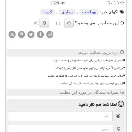
1328
5
/
5.0
تگهای خبر:
بهداشت
,
بیماری
,
كرونا
این مطلب را می پسندید؟
(0)
(1)
تازه ترین مطالب مرتبط
سفارش های طب ایرانی برای تقویت شیرمادر و سلامت نوزاد
ویتامین D می تواند پروتئین های سمی آلزایمر را کم کند
ذخایر چربی سلولی به بدن در مبارزه با ویروس ها کمک می نماید
زائرین اربعین برای نوشیدن آب منتظر تشنگی نباشند
نظرات بینندگان در مورد این مطلب
لطفا شما هم
نظر دهید