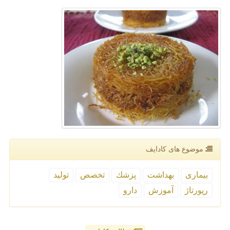
موضوع های كادایف
بیماری
بهداشت
پزشك
تخصص
تولید
رپورتاژ
آموزش
دارو