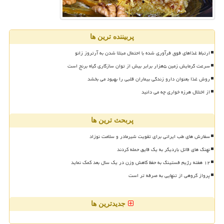
پربیننده ترین ها
ارتباط غذاهای فوق فرآوری شده با احتمال مبتلا شدن به آرتروز زانو
سرعت گرمایش زمین ۵هزار برابر بیش از توان سازگاری گیاه برنج است
روش غذا بعنوان دارو زندگی بیماران قلبی را بهبود می بخشد
از اختلال هرزه خواری چه می دانید
پربحث ترین ها
سفارش های طب ایرانی برای تقویت شیرمادر و سلامت نوزاد
نهنگ های قاتل باردیگر به یک قایق حمله کردند
۱۲ هفته رژیم فستینگ به حفظ کاهش وزن در یک سال بعد کمک نماید
پرواز گروهی از تنهایی به صرفه تر است
جدیدترین ها