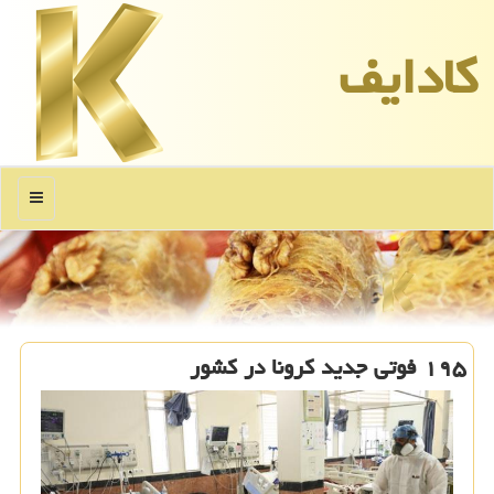
كادایف
منو
۱۹۵ فوتی جدید كرونا در كشور