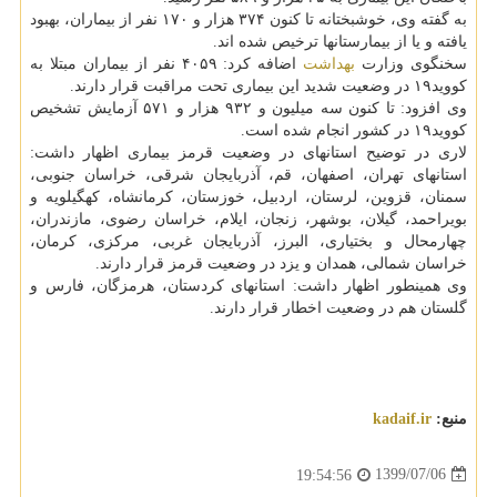
به گفته وی، خوشبختانه تا کنون ۳۷۴ هزار و ۱۷۰ نفر از بیماران، بهبود
یافته و یا از بیمارستانها ترخیص شده اند.
سخنگوی وزارت
بهداشت
اضافه کرد: ۴۰۵۹ نفر از بیماران مبتلا به
کووید۱۹ در وضعیت شدید این بیماری تحت مراقبت قرار دارند.
وی افزود: تا کنون سه میلیون و ۹۳۲ هزار و ۵۷۱ آزمایش تشخیص
کووید۱۹ در کشور انجام شده است.
لاری در توضیح استانهای در وضعیت قرمز بیماری اظهار داشت:
استانهای تهران، اصفهان، قم، آذربایجان شرقی، خراسان جنوبی،
سمنان، قزوین، لرستان، اردبیل، خوزستان، کرمانشاه، کهگیلویه و
بویراحمد، گیلان، بوشهر، زنجان، ایلام، خراسان رضوی، مازندران،
چهارمحال و بختیاری، البرز، آذربایجان غربی، مرکزی، کرمان،
خراسان شمالی، همدان و یزد در وضعیت قرمز قرار دارند.
وی همینطور اظهار داشت: استانهای کردستان، هرمزگان، فارس و
گلستان هم در وضعیت اخطار قرار دارند.
منبع:
kadaif.ir
1399/07/06
19:54:56