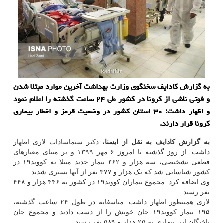
به گزارش كادایف سخنگوی وزارت بهداشت آخرین موارد مبتلا شدن
و فوتی ناشی از كرونا در كشور طی ۲۴ ساعت گذشته را اعلام نمود
و اظهار داشت: ۳۰ استان كشور در وضعیت قرمز و اخطار بیماری
كرونا قرار دارند.
به گزارش کادایف به نقل از ایسنا،
دکتر سیماسادات لاری اظهار
داشت: از روز گذشته تا امروز ۶ مهر ۱۳۹۹ و بر مبنای معیارهای
قطعی تشخیصی، سه هزار و ۳۶۲ بیمار جدید مبتلا به کووید۱۹ در
کشور شناسایی شد که یک هزار و ۳۷۷ نفر از آنها بستری شدند.
وی اضافه کرد: مجموع بیماران کووید۱۹ در کشور به ۴۴۶ هزار و ۴۴۸
نفر رسید.
لاری همینطور اظهار داشت: متاسفانه در طول ۲۴ ساعت گذشته،
۱۹۵ بیمار کووید۱۹ جان خویش را از دست دادند و مجموع جان
باختگان این بیماری به ۲۵ هزار و ۵۸۹ نفر رسید.