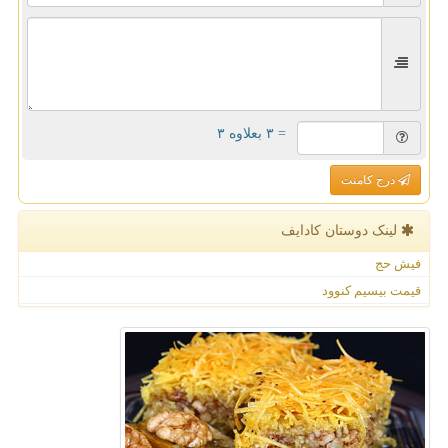
= ۳ بعلاوه ۳
درج کامنت
لینک دوستان كادایف
فیش حج
قیمت بیسیم کنوود