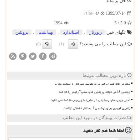
حداقل برساند.
1399/07/14
21:56:32
1994
5
/
5.0
تگهای خبر:
رپورتاژ
,
استاندارد
,
بهداشت
,
پروتئین
این مطلب را می پسندید؟
(0)
(1)
تازه ترین مطالب مرتبط
سفارش های طب ایرانی برای تقویت شیرمادر و سلامت نوزاد
ویتامین D می تواند پروتئین های سمی آلزایمر را کم کند
ذخایر چربی سلولی به بدن در مبارزه با ویروس ها کمک می نماید
زائرین اربعین برای نوشیدن آب منتظر تشنگی نباشند
نظرات بینندگان در مورد این مطلب
لطفا شما هم
نظر دهید