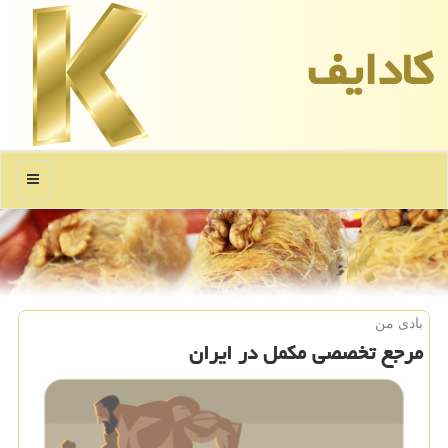
كادایف
منو
بادی من
مرجع تخصصی مكمل در ایران