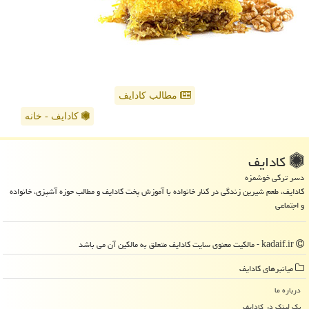
مطالب کادایف
کادایف - خانه
كادایف
دسر ترکی خوشمزه
کادایف، طعم شیرین زندگی در کنار خانواده با آموزش پخت کادایف و مطالب حوزه آشپزی، خانواده
و اجتماعی
kadaif.ir - مالکیت معنوی سایت كادایف متعلق به مالکین آن می باشد
میانبرهای كادایف
درباره ما
بک لینک در كادایف