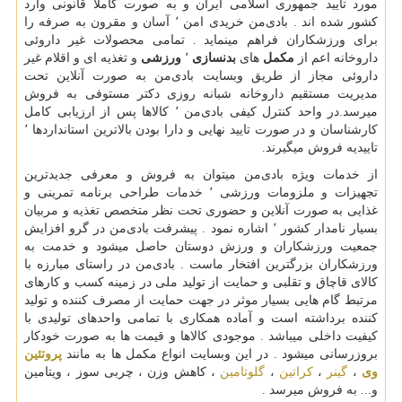
مورد تایید جمهوری اسلامی ایران و به صورت کاملا قانونی وارد
کشور شده اند . بادی‌من خریدی امن ٬ آسان و مقرون به صرفه را
برای ورزشکاران فراهم مینماید . تمامی محصولات غیر داروئی
داروخانه اعم از
مکمل
های
بدنسازی
٬
ورزشی
و تغذیه ای و اقلام غیر
داروئی مجاز از طریق وبسایت بادی‌من به صورت آنلاین تحت
مدیریت مستقیم داروخانه شبانه روزی دکتر مستوفی به فروش
میرسد.در واحد کنترل کیفی بادی‌من ٬ کالاها پس از ارزیابی کامل
کارشناسان و در صورت تایید نهایی و دارا بودن بالاترین استانداردها ٬
تاییدیه فروش میگیرند.
از خدمات ویژه بادی‌من میتوان به فروش و معرفی جدیدترین
تجهیزات و ملزومات ورزشی ٬ خدمات طراحی برنامه تمرینی و
غذایی به صورت آنلاین و حضوری تحت نظر متخصص تغذیه و مربیان
بسیار نامدار کشور ٬ اشاره نمود . پیشرفت بادی‌من در گرو افزایش
جمعیت ورزشکاران و ورزش دوستان حاصل میشود و خدمت به
ورزشکاران بزرگترین افتخار ماست . بادی‌من در راستای مبارزه با
کالای قاچاق و تقلبی و حمایت از تولید ملی در زمینه کسب و کارهای
مرتبط گام هایی بسیار موثر در جهت حمایت از مصرف کننده و تولید
کننده برداشته است و آماده همکاری با تمامی واحدهای تولیدی با
کیفیت داخلی میباشد . موجودی کالاها و قیمت ها به صورت خودکار
بروزرسانی میشود . در این وبسایت انواع مکمل ها به مانند
پروتئین
وی
،
گینر
،
کراتین
،
گلوتامین
، کاهش وزن ، چربی سوز ، ویتامین
و... به فروش میرسد .