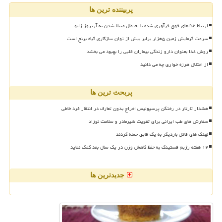
پربیننده ترین ها
ارتباط غذاهای فوق فرآوری شده با احتمال مبتلا شدن به آرتروز زانو
سرعت گرمایش زمین ۵هزار برابر بیش از توان سازگاری گیاه برنج است
روش غذا بعنوان دارو زندگی بیماران قلبی را بهبود می بخشد
از اختلال هرزه خواری چه می دانید
پربحث ترین ها
هشدار تارتار در رختکن پرسپولیس اخراج بدون تعارف در انتظار فرد خاطی
سفارش های طب ایرانی برای تقویت شیرمادر و سلامت نوزاد
نهنگ های قاتل باردیگر به یک قایق حمله کردند
۱۲ هفته رژیم فستینگ به حفظ کاهش وزن در یک سال بعد کمک نماید
جدیدترین ها