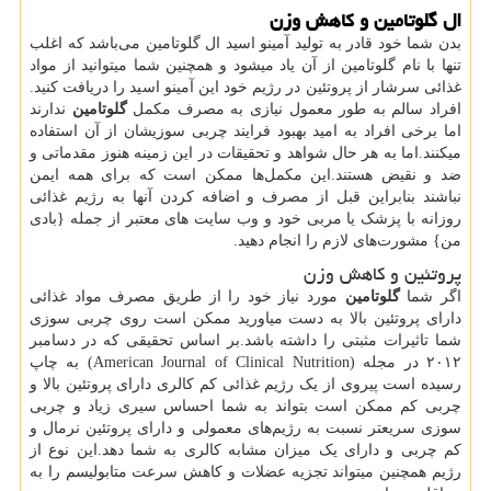
ال‌ گلوتامین و کاهش وزن
بدن شما خود قادر به تولید آمینو اسید ال‌ گلوتامین می‌باشد که اغلب
تنها با نام گلوتامین از آن یاد میشود و همچنین شما میتوانید از مواد
غذائی سرشار از پروتئین در رژیم خود این آمینو اسید را دریافت کنید.
افراد سالم به طور معمول نیازی به مصرف مکمل
گلوتامین
ندارند
اما برخی‌ افراد به امید بهبود فرایند چربی‌ سوزیشان از آن استفاده
میکنند.اما به هر حال شواهد و تحقیقات در این زمینه هنوز مقدماتی و
ضد و نقیض هستند.این مکمل‌ها ممکن است که برای همه ایمن
نباشند بنابراین قبل از مصرف و اضافه کردن آنها به رژیم غذائی
روزانه با پزشک یا مربی خود و وب سایت های معتبر از جمله {بادی
من} مشورت‌های لازم را انجام دهید.
پروتئین و کاهش وزن
اگر شما
گلوتامین
مورد نیاز خود را از طریق مصرف مواد غذائی
دارای پروتئین بالا به دست میاورید ممکن است روی چربی‌ سوزی
شما تاثیرات مثبتی را داشته باشد.بر اساس تحقیقی که در دسامبر
۲۰۱۲ در مجله (American Journal of Clinical Nutrition) به چاپ
رسیده است پیروی از یک رژیم غذائی کم کالری دارای پروتئین بالا و
چربی‌ کم ممکن است بتواند به شما احساس سیری زیاد و چربی‌
سوزی سریعتر نسبت به رژیم‌های معمولی‌ و دارای پروتئین نرمال و
کم چربی‌ و دارای یک میزان مشابه کالری به شما دهد.این نوع از
رژیم همچنین میتواند تجزیه عضلات و کاهش سرعت متابولیسم را به