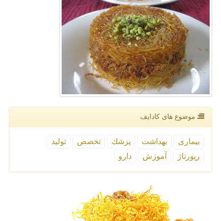
موضوع های كادایف
بیماری
بهداشت
پزشك
تخصص
تولید
رپورتاژ
آموزش
دارو