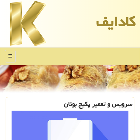
كادایف
منو
سرویس و تعمیر پكیج بوتان