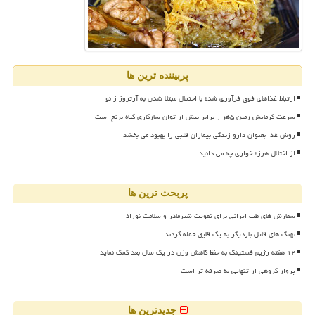
پربیننده ترین ها
ارتباط غذاهای فوق فرآوری شده با احتمال مبتلا شدن به آرتروز زانو
سرعت گرمایش زمین ۵هزار برابر بیش از توان سازگاری گیاه برنج است
روش غذا بعنوان دارو زندگی بیماران قلبی را بهبود می بخشد
از اختلال هرزه خواری چه می دانید
پربحث ترین ها
سفارش های طب ایرانی برای تقویت شیرمادر و سلامت نوزاد
نهنگ های قاتل باردیگر به یک قایق حمله کردند
۱۲ هفته رژیم فستینگ به حفظ کاهش وزن در یک سال بعد کمک نماید
پرواز گروهی از تنهایی به صرفه تر است
جدیدترین ها