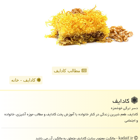
مطالب کادایف
کادایف - خانه
كادایف
دسر ترکی خوشمزه
کادایف، طعم شیرین زندگی در کنار خانواده با آموزش پخت کادایف و مطالب حوزه آشپزی، خانواده
و اجتماعی
kadaif.ir - مالکیت معنوی سایت كادایف متعلق به مالکین آن می باشد