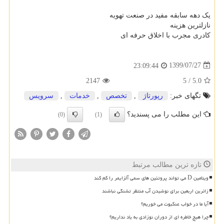
یک دهه سابقه مفید در صنعت تهویه
نازلترین هزینه
کادری مجرب با اخلاق حرفه ای
1399/07/27
23:09:44
2147
5
/
5.0
تگهای خبر:
رپورتاژ
,
تخصص
,
خدمات
,
سرویس
این مطلب را می پسندید؟
(0)
(1)
تازه ترین مطالب مرتبط
ویتامین D می تواند پروتئین های سمی آلزایمر را کم کند
زائرین اربعین برای نوشیدن آب منتظر تشنگی نباشند
آیا ما در خواب عنکبوت می خوریم؟
چرا هیچ خاطره ای از دوران نوزادی به یاد نداریم؟