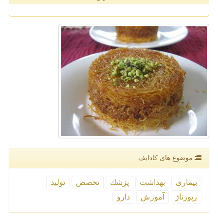
موضوع های كادایف
بیماری
بهداشت
پزشك
تخصص
تولید
رپورتاژ
آموزش
دارو