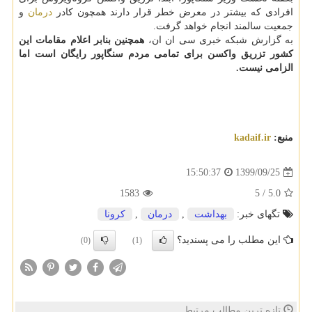
افرادی که بیشتر در معرض خطر قرار دارند همچون کادر
درمان
و
جمعیت سالمند انجام خواهد گرفت.
به گزارش شبکه خبری سی ان ان،
همچنین بنابر اعلام مقامات این
کشور تزریق واکسن برای تمامی مردم سنگاپور رایگان است اما
الزامی نیست.
منبع:
kadaif.ir
1399/09/25
15:50:37
1583
5
/
5.0
تگهای خبر:
بهداشت
,
درمان
,
كرونا
این مطلب را می پسندید؟
(0)
(1)
تازه ترین مطالب مرتبط