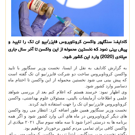
کادایف: سنگاپور واکسن کروناویروس فایزر/بیو ان تک را تایید و
پیش بینی نمود که نخستین محموله از این واکسن تا آخر سال جاری
میلادی (2020) وارد این کشور شود.
به گزارش کادایف به نقل از ایسنا، نخست وزیر سنگاپور با تایید
واکسن کروناویروس ساخت دو شرکت فایزر/بیو ان تک گفته است
که پیش بینی می شود نخستین محموله از این واکسن تا اختتام ماه
دسامبر وارد کشور شود.
وی اظهار نمود: خرسند هستم که اعلام کنم بعد از بررسی شواهد
علمی و اطلاعات آزمایشات بالینی، مسئولان علوم بهداشتی، واکسن
کروناویروس فایزر/بیو ان تک را جهت استفاده تایید کردند.
نخست وزیر سنگاپور همین طور اضافه کرد: انتظار می رود واکسن
های دیگر کروناویروس در ماه های آتی وارد کشور شود و اگر همه
برنامه ها به درستی اجرا شود تا سه ماهه سوم سال ۲۰۲۱ میلادی از
واکسن کافی برای تمامی مردم کشور برخوردار خواهیم بود.
بگفته نخست وزیر سنگاپور، ابتدا تزریق واکسن کروناویروس برای