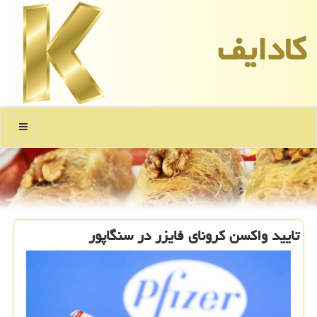
كادایف
منو
تایید واكسن كرونای فایزر در سنگاپور