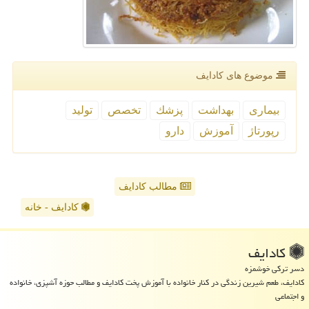
موضوع های كادایف
بیماری
بهداشت
پزشك
تخصص
تولید
رپورتاژ
آموزش
دارو
مطالب کادایف
کادایف - خانه
كادایف
دسر ترکی خوشمزه
کادایف، طعم شیرین زندگی در کنار خانواده با آموزش پخت کادایف و مطالب حوزه آشپزی، خانواده
و اجتماعی