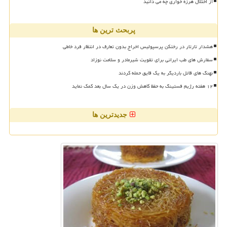
از اختلال هرزه خواری چه می دانید
پربحث ترین ها
هشدار تارتار در رختکن پرسپولیس اخراج بدون تعارف در انتظار فرد خاطی
سفارش های طب ایرانی برای تقویت شیرمادر و سلامت نوزاد
نهنگ های قاتل باردیگر به یک قایق حمله کردند
۱۲ هفته رژیم فستینگ به حفظ کاهش وزن در یک سال بعد کمک نماید
جدیدترین ها