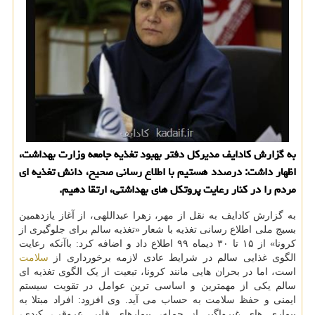
به گزارش کادایف مدیرکل دفتر بهبود تغذیه جامعه وزارت بهداشت،
اظهار داشت: درصدد هستیم با اطلاع رسانی صحیح، دانش تغذیه ای
مردم را در کنار رعایت پروتکل های بهداشتی، ارتقا دهیم.
به گزارش کادایف به نقل از مهر، زهرا عبداللهی، از آغاز یازدهمین
بسیج ملی اطلاع رسانی تغذیه با شعار «تغذیه سالم برای جلوگیری از
کرونا» از ۱۵ تا ۳۰ دیماه ۹۹ اطلاع داد و اضافه کرد: باآنکه رعایت
الگوی غذایی سالم در شرایط عادی لازمه برخورداری از
سلامت
است، اما در بحران هایی مانند کرونا، تبعیت از یک الگوی تغذیه ای
سالم یکی از مهمترین و اساسی ترین عوامل در تقویت سیستم
ایمنی و حفظ سلامت به حساب می آید. وی افزود: افراد مبتلا به
بیماری های غیرواگیر از جمله، بیمارهای قلبی عروقی، کبدی،