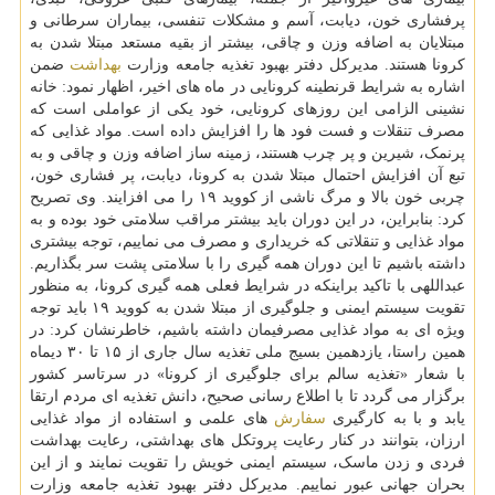
پرفشاری خون، دیابت، آسم و مشکلات تنفسی، بیماران سرطانی و
مبتلایان به اضافه وزن و چاقی، بیشتر از بقیه مستعد مبتلا شدن به
کرونا هستند. مدیرکل دفتر بهبود تغذیه جامعه وزارت
بهداشت
ضمن
اشاره به شرایط قرنطینه کرونایی در ماه های اخیر، اظهار نمود: خانه
نشینی الزامی این روزهای کرونایی، خود یکی از عواملی است که
مصرف تنقلات و فست فود ها را افزایش داده است. مواد غذایی که
پرنمک، شیرین و پر چرب هستند، زمینه ساز اضافه وزن و چاقی و به
تبع آن افزایش احتمال مبتلا شدن به کرونا، دیابت، پر فشاری خون،
چربی خون بالا و مرگ ناشی از کووید ۱۹ را می افزایند. وی تصریح
کرد: بنابراین، در این دوران باید بیشتر مراقب سلامتی خود بوده و به
مواد غذایی و تنقلاتی که خریداری و مصرف می نماییم، توجه بیشتری
داشته باشیم تا این دوران همه گیری را با سلامتی پشت سر بگذاریم.
عبداللهی با تاکید براینکه در شرایط فعلی همه گیری کرونا، به منظور
تقویت سیستم ایمنی و جلوگیری از مبتلا شدن به کووید ۱۹ باید توجه
ویژه ای به مواد غذایی مصرفیمان داشته باشیم، خاطرنشان کرد: در
همین راستا، یازدهمین بسیج ملی تغذیه سال جاری از ۱۵ تا ۳۰ دیماه
با شعار «تغذیه سالم برای جلوگیری از کرونا» در سرتاسر کشور
برگزار می گردد تا با اطلاع رسانی صحیح، دانش تغذیه ای مردم ارتقا
یابد و با به کارگیری
سفارش
های علمی و استفاده از مواد غذایی
ارزان، بتوانند در کنار رعایت پروتکل های بهداشتی، رعایت بهداشت
فردی و زدن ماسک، سیستم ایمنی خویش را تقویت نمایند و از این
بحران جهانی عبور نماییم. مدیرکل دفتر بهبود تغذیه جامعه وزارت