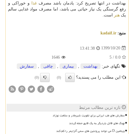
بهداشت در انتها تصریح کرد: یادمان باشد مصرف
غذا
و خوراکی و
رفع گرسنگی یک نیاز حیاتی می باشد، اما مصرف مواد غذایی سالم
یک
هنر
است.
منبع:
kadaif.ir
1399/10/20
13:41:38
1646
5
/
0.0
تگهای خبر:
بهداشت
,
بیماری
,
چاقی
,
سفارش
این مطلب را می پسندید؟
(0)
(0)
تازه ترین مطالب مرتبط
سفارش های طب ایرانی برای تقویت شیرمادر و سلامت نوزاد
نهنگ های قاتل باردیگر به یک قایق حمله کردند
ویتامین D می تواند پروتئین های سمی آلزایمر را کم کند