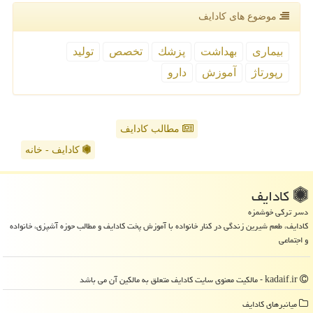
موضوع های كادایف
بیماری
بهداشت
پزشك
تخصص
تولید
رپورتاژ
آموزش
دارو
مطالب کادایف
کادایف - خانه
كادایف
دسر ترکی خوشمزه
کادایف، طعم شیرین زندگی در کنار خانواده با آموزش پخت کادایف و مطالب حوزه آشپزی، خانواده
و اجتماعی
kadaif.ir - مالکیت معنوی سایت كادایف متعلق به مالکین آن می باشد
میانبرهای كادایف