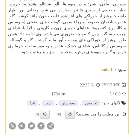
شیرینی، ماهی، شیر؛ و در میوه ها، آلو، شفتالو، هندوانه، خربزه،
خیار، و بعضی از سبزی ها نیز
سفارش
می شود. رضایی پور اظهار
داشت: پرهیز از خوراکی های افزاینده غلظت خون مانند گوشت گاو،
عدس، بادنجان خصوصاً میرزاقاسمی، گوشت های صنعتی (سوسیس
و کالباس)، کنسروها، غذاهای خمیری چون ماکارونی و لازانیا، غذاهای
چرب و سنگین چون کله پاچه ضروری می باشد. وی ادامه داد: همین
طور پرهیز از خوراکی های یبوست آور مانند گوشت گاو و گوساله،
سوسیس و کالباس، غذاهای خشک، عدس پلو، موز سفت، خرمالوی
نارس و گس، میوه های ترش، سنجد و…، نیز باید رعایت شود.
منبع:
kadaif.ir
1399/10/20
22:35:31
1784
5
/
0.0
تگهای خبر:
تخصص
,
سفارش
,
شیر
,
غذا
این مطلب را می پسندید؟
(0)
(0)