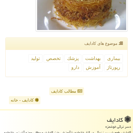
موضوع های كادایف
بیماری
بهداشت
پزشك
تخصص
تولید
رپورتاژ
آموزش
دارو
مطالب کادایف
کادایف - خانه
كادایف
دسر ترکی خوشمزه
کادایف، طعم شیرین زندگی در کنار خانواده با آموزش پخت کادایف و مطالب حوزه آشپزی، خانواده