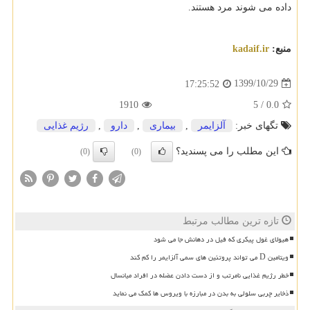
داده می شوند مرد هستند.
منبع:
kadaif.ir
1399/10/29
17:25:52
1910
5
/
0.0
تگهای خبر:
آلزایمر
,
بیماری
,
دارو
,
رژیم غذایی
این مطلب را می پسندید؟
(0)
(0)
تازه ترین مطالب مرتبط
هیولای غول پیکری که فیل در دهانش جا می شود
ویتامین D می تواند پروتئین های سمی آلزایمر را کم کند
خطر رژیم غذایی نامرتب و از دست دادن عضله در افراد میانسال
ذخایر چربی سلولی به بدن در مبارزه با ویروس ها کمک می نماید