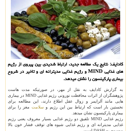
کادایف: نتایج یک مطالعه جدید، ارتباط شدیدی بین پیروی از رژیم
های غذایی MIND و رژیم غذایی مدیترانه ای و تاخیر در شروع
بیماری پارکینسون را نشان میدهد.
به گزارش کادایف به نقل از مهر، در صورتیکه مدت هاست
پژوهشگران از اثرات محافظت نورونی رژیم غذایی MIND در بیماری
هایی مانند آلزایمر و زوال عقل اطلاع دارند، این مطالعه برای
نخستین بار است که ارتباط بین این رژیم و
سلامت
مغز را برای
بیماری پارکینسون نشان میدهد.
رژیم غذایی MIND تلفیق دو رژیم غذایی بسیار معروف یعنی رژیم
غذایی مدیترانه ای و رژیم غذایی شیوه های توقف فشار خون بالا
موسوم به DASH است.