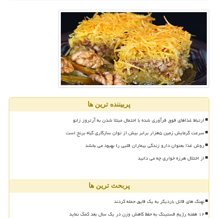
پربیننده ترین ها
ارتباط غذاهای فوق فرآوری شده با احتمال مبتلا شدن به آرتروز زانو
سرعت گرمایش زمین ۵هزار برابر بیش از توان سازگاری گیاه برنج است
روش غذا بعنوان دارو زندگی بیماران قلبی را بهبود می بخشد
از اختلال هرزه خواری چه می دانید
پربحث ترین ها
نهنگ های قاتل باردیگر به یک قایق حمله کردند
۱۲ هفته رژیم فستینگ به حفظ کاهش وزن در یک سال بعد کمک نماید