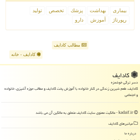
بیماری
بهداشت
پزشك
تخصص
تولید
رپورتاژ
آموزش
دارو
مطالب کادایف
کادایف - خانه
كادایف
دسر ترکی خوشمزه
کادایف، طعم شیرین زندگی در کنار خانواده با آموزش پخت کادایف و مطالب حوزه آشپزی، خانواده
و اجتماعی
kadaif.ir - مالکیت معنوی سایت كادایف متعلق به مالکین آن می باشد
میانبرهای كادایف
درباره ما