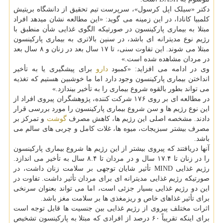
دکتر «سیلک اپل کرسول»، سرپرست تیم تحقیق از دانشگاه بریتیش
کلمبیا کانادا، در این زمینه می گوید: «این مطالعه نشان میدهد افراد
مبتلا به بیماری پارکینسون در صورتیکه الگوی غذایی شأن منطبق با
رژیم نوع مدیترانه ای باشد، در سنین بالاتری به بیماری پارکینسون
مبتلا می شوند. این تفاوت سنی، تا ۱۷ سال بعد در زنان و ۸ سال بعد
در مردان مشاهده شده است.»
وی در ادامه می افزاید: «کمبود
دارو
برای پیشگیری یا به تأخیر
انداختن بیماری پارکینسون وجود دارد اما ما خوشبین هستیم که تغذیه
می تواند بطور بالقوه شروع بیماری را به تأخیر بیندازد.»
در مطالعه ای بر روی ۱۷۶ شرکت کننده، پژوهشگران پیروی افراد از
این نوع رژیم ها و سن شروع بیماری پارکینسون را مورد بررسی قرار
دادند. مشخصه اصلی این رژیم ها، کاهش مصرف
گوشت
و تمرکز بر
مصرف بیشتر سبزیجات، میوه ها، غلات کامل و چربی های سالم می
باشد.
آنها دریافتند که پیروی بیشتر از این رژیم ها شروع بیماری پارکینسون
را در زنان تا ۱۷.۴ سال و در مردان تا ۸.۴ سال به تأخیر می اندازد.
رژیم غذایی MIND تأثیر شایان توجهی بر سلامت زنان داشت، در
صورتیکه رژیم غذایی مدیترانه ای برای مردان تأثیر داشت. تفاوت در
این دو رژیم غذایی بسیار جزئی است، اما می تواند بعنوان سرنخی
برای تأثیر غذاهای خاص و ریزمغذی ها بر سلامت مغز باشد.
اثرات مختلف پیروی از رژیم غذایی بین جنسیت ها قابل توجه است
برای اینکه تقریباً ۶۰ درصد از افرادی که مبتلا به پارکینسون تشخیص