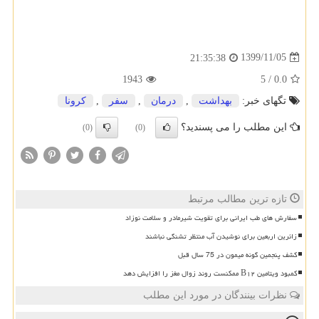
1399/11/05
21:35:38
1943
5
/
0.0
تگهای خبر:
بهداشت
,
درمان
,
سفر
,
كرونا
این مطلب را می پسندید؟
(0)
(0)
تازه ترین مطالب مرتبط
سفارش های طب ایرانی برای تقویت شیرمادر و سلامت نوزاد
زائرین اربعین برای نوشیدن آب منتظر تشنگی نباشند
کشف پنجمین گونه میمون در 75 سال قبل
کمبود ویتامین B۱۲ ممکنست روند زوال مغز را افزایش دهد
نظرات بینندگان در مورد این مطلب