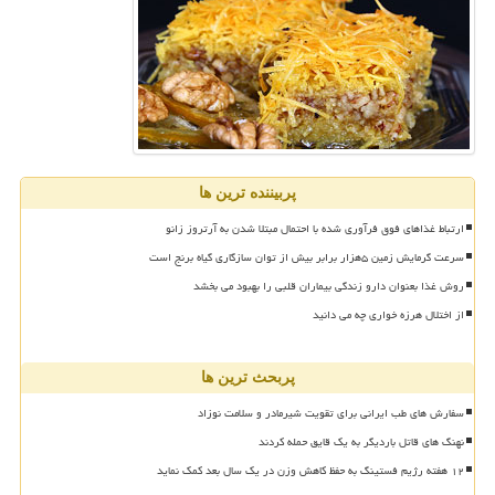
پربیننده ترین ها
ارتباط غذاهای فوق فرآوری شده با احتمال مبتلا شدن به آرتروز زانو
سرعت گرمایش زمین ۵هزار برابر بیش از توان سازگاری گیاه برنج است
روش غذا بعنوان دارو زندگی بیماران قلبی را بهبود می بخشد
از اختلال هرزه خواری چه می دانید
پربحث ترین ها
سفارش های طب ایرانی برای تقویت شیرمادر و سلامت نوزاد
نهنگ های قاتل باردیگر به یک قایق حمله کردند
۱۲ هفته رژیم فستینگ به حفظ کاهش وزن در یک سال بعد کمک نماید