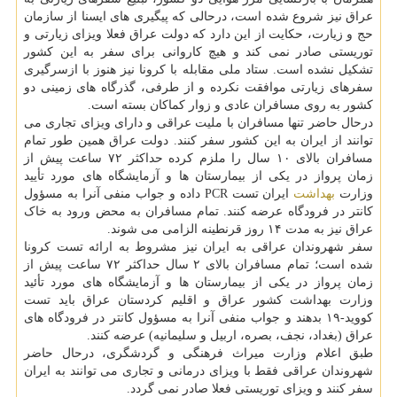
عراق نیز شروع شده است، درحالی که پیگیری های ایسنا از سازمان
حج و زیارت، حکایت از این دارد که دولت عراق فعلا ویزای زیارتی و
توریستی صادر نمی کند و هیچ کاروانی برای سفر به این کشور
تشکیل نشده است. ستاد ملی مقابله با کرونا نیز هنوز با ازسرگیری
سفرهای زیارتی موافقت نکرده و از طرفی، گذرگاه های زمینی دو
کشور به روی مسافران عادی و زوار کماکان بسته است.
درحال حاضر تنها مسافران با ملیت عراقی و دارای ویزای تجاری می
توانند از ایران به این کشور سفر کنند. دولت عراق همین طور تمام
مسافران بالای ۱۰ سال را ملزم کرده حداکثر ۷۲ ساعت پیش از
زمان پرواز در یکی از بیمارستان ها و آزمایشگاه های مورد تأیید
وزارت
بهداشت
ایران تست PCR داده و جواب منفی آنرا به مسؤول
کانتر در فرودگاه عرضه کنند. تمام مسافران به محض ورود به خاک
عراق نیز به مدت ۱۴ روز قرنطینه الزامی می شوند.
سفر شهروندان عراقی به ایران نیز مشروط به ارائه تست کرونا
شده است؛ تمام مسافران بالای ۲ سال حداکثر ۷۲ ساعت پیش از
زمان پرواز در یکی از بیمارستان ها و آزمایشگاه های مورد تأئید
وزارت بهداشت کشور عراق و اقلیم کردستان عراق باید تست
کووید-۱۹ بدهند و جواب منفی آنرا به مسؤول کانتر در فرودگاه های
عراق (بغداد، نجف، بصره، اربیل و سلیمانیه) عرضه کنند.
طبق اعلام وزارت میراث فرهنگی و گردشگری، درحال حاضر
شهروندان عراقی فقط با ویزای درمانی و تجاری می توانند به ایران
سفر کنند و ویزای توریستی فعلا صادر نمی گردد.