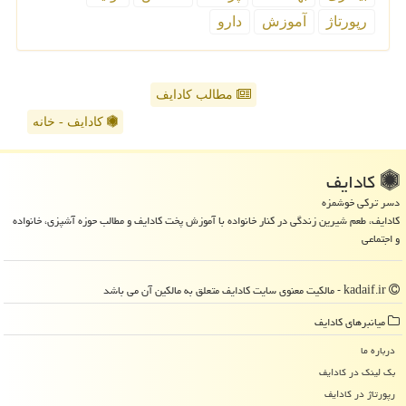
رپورتاژ
آموزش
دارو
مطالب کادایف
کادایف - خانه
كادایف
دسر ترکی خوشمزه
کادایف، طعم شیرین زندگی در کنار خانواده با آموزش پخت کادایف و مطالب حوزه آشپزی، خانواده
و اجتماعی
kadaif.ir - مالکیت معنوی سایت كادایف متعلق به مالکین آن می باشد
میانبرهای كادایف
درباره ما
بک لینک در كادایف
رپورتاژ در كادایف