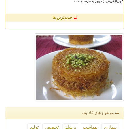
پرواز گروهی از تنهایی به صرفه تر است
جدیدترین ها
موضوع های كادایف
بیماری
بهداشت
پزشك
تخصص
تولید