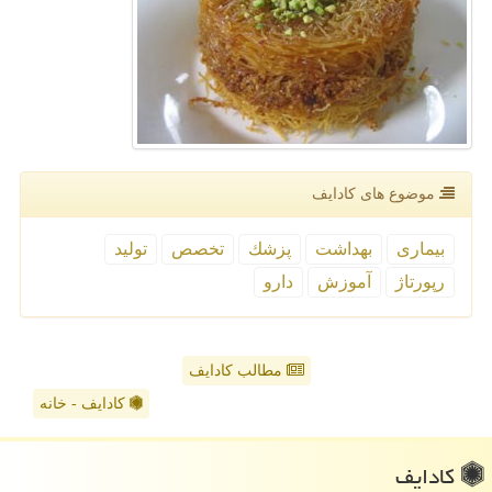
موضوع های كادایف
بیماری
بهداشت
پزشك
تخصص
تولید
رپورتاژ
آموزش
دارو
مطالب کادایف
کادایف - خانه
كادایف