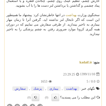
خارش چشم، تنظیم عینک روی چشم، چکاندن قطره و یا استعمال
پماد چشمی و گذاشتن یا برداشتن لنز دست ها را با آب بشویید.
سخنگوی وزارت
بهداشت
در انتها خاطرنشان کرد: پیشنهاد ما همینطور
این است که اگر تابحال لنز نداشته اید، گرفتن آنرا تا زمان مهار
بیماری به تاخیر بیندازید. از طرفی سفارش می نماییم که در دوران
همه گیری کرونا موارد ضروری رفتن به چشم پزشکی را به تاخیر
نیندازید.
منبع:
kadaif.ir
1399/11/10
23:29:25
1653
5
/
0.0
تگهای خبر:
بهداشت
,
بیماری
,
پزشك
,
سفارش
این مطلب را می پسندید؟
(0)
(0)