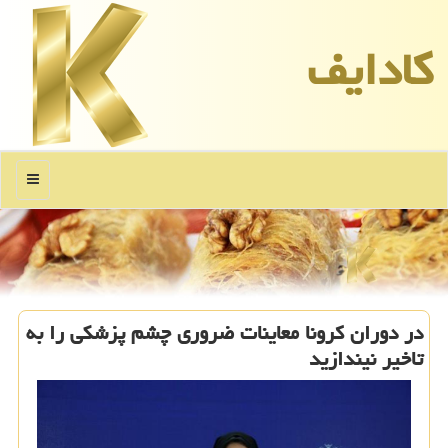
كادایف
منو
در دوران كرونا معاینات ضروری چشم پزشكی را به
تاخیر نیندازید