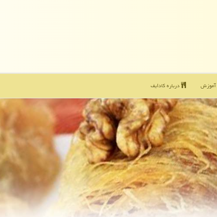
موزش
درباره كادایف