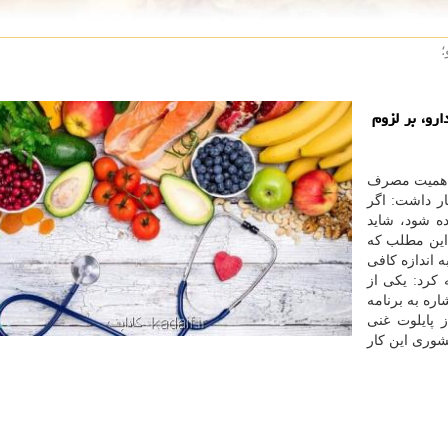
؛
رو، بر لزوم
 اهمیت مصرف
ار داشت: اگر
ده شود، شاید
 این مطلب که
ذایی مانند لبنیات، تخم مرغ، مغزها و…، ویتامین D به اندازه کافی
کرد: یکی از
زیزی ضمن اشاره به برنامه
 حال آغاز پایلوت غنی
صورت کشوری این کار