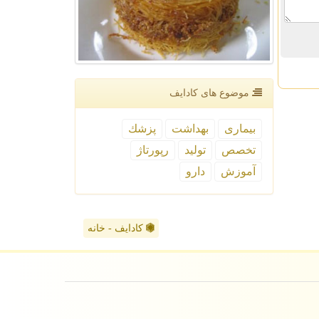
موضوع های كادایف
بیماری
بهداشت
پزشك
تخصص
تولید
رپورتاژ
آموزش
دارو
کادایف - خانه