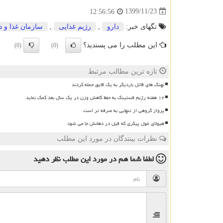
1399/11/23
12:56:56
تگهای خبر:
دارو
,
رژیم غذایی
,
سازمان غذا و د
این مطلب را می پسندید؟
(0)
(0)
تازه ترین مطالب مرتبط
نهنگ های قاتل باردیگر به یک قایق حمله کردند
۱۲ هفته رژیم فستینگ به حفظ کاهش وزن در یک سال بعد کمک نماید
پرواز گروهی از تنهایی به صرفه تر است
هیولای غول پیکری که فیل در دهانش جا می شود
نظرات بینندگان در مورد این مطلب
لطفا شما هم
در مورد این مطلب
نظر دهید