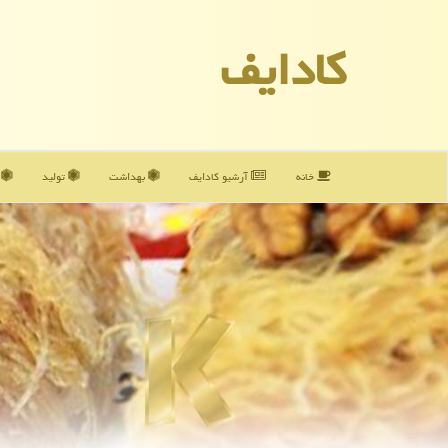
كادایف
خانه
آرشیو كادایف
بهداشت
تولید
آ