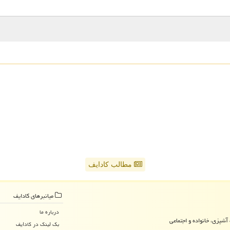
مطالب کادایف
میانبرهای كادایف
درباره ما
آشپزی، خانواده و اجتماعی
بک لینک در كادایف