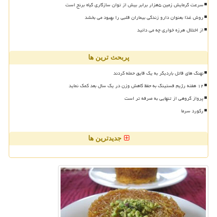
سرعت گرمایش زمین ۵هزار برابر بیش از توان سازگاری گیاه برنج است
روش غذا بعنوان دارو زندگی بیماران قلبی را بهبود می بخشد
از اختلال هرزه خواری چه می دانید
پربحث ترین ها
نهنگ های قاتل باردیگر به یک قایق حمله کردند
۱۲ هفته رژیم فستینگ به حفظ کاهش وزن در یک سال بعد کمک نماید
پرواز گروهی از تنهایی به صرفه تر است
رکورد سرما
جدیدترین ها