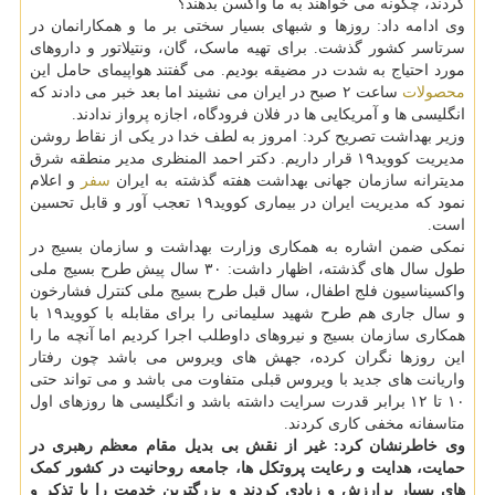
کردند، چگونه می خواهند به ما واکسن بدهند؟
وی ادامه داد: روزها و شبهای بسیار سختی بر ما و همکارانمان در
سرتاسر کشور گذشت. برای تهیه ماسک، گان، ونتیلاتور و داروهای
مورد احتیاج به شدت در مضیقه بودیم. می گفتند هواپیمای حامل این
محصولات
ساعت ۲ صبح در ایران می نشیند اما بعد خبر می دادند که
انگلیسی ها و آمریکایی ها در فلان فرودگاه، اجازه پرواز ندادند.
وزیر بهداشت تصریح کرد: امروز به لطف خدا در یکی از نقاط روشن
مدیریت کووید۱۹ قرار داریم. دکتر احمد المنظری مدیر منطقه شرق
مدیترانه سازمان جهانی بهداشت هفته گذشته به ایران
سفر
و اعلام
نمود که مدیریت ایران در بیماری کووید۱۹ تعجب آور و قابل تحسین
است.
نمکی ضمن اشاره به همکاری وزارت بهداشت و سازمان بسیج در
طول سال های گذشته، اظهار داشت: ۳۰ سال پیش طرح بسیج ملی
واکسیناسیون فلج اطفال، سال قبل طرح بسیج ملی کنترل فشارخون
و سال جاری هم طرح شهید سلیمانی را برای مقابله با کووید۱۹ با
همکاری سازمان بسیج و نیروهای داوطلب اجرا کردیم اما آنچه ما را
این روزها نگران کرده، جهش های ویروس می باشد چون رفتار
واریانت های جدید با ویروس قبلی متفاوت می باشد و می تواند حتی
۱۰ تا ۱۲ برابر قدرت سرایت داشته باشد و انگلیسی ها روزهای اول
متاسفانه مخفی کاری کردند.
وی خاطرنشان کرد: غیر از نقش بی بدیل مقام معظم رهبری در
حمایت، هدایت و رعایت پروتکل ها، جامعه روحانیت در کشور کمک
های بسیار پرارزش و زیادی کردند و بزرگترین خدمت را با تذکر و