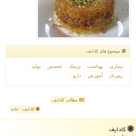
موضوع های كادایف
بیماری
بهداشت
پزشك
تخصص
تولید
رپورتاژ
آموزش
دارو
مطالب کادایف
کادایف - خانه
كادایف