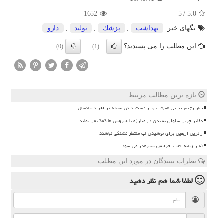
1652
5
/
5.0
تگهای خبر:
بهداشت
,
پزشك
,
تولید
,
دارو
این مطلب را می پسندید؟
(0)
(1)
تازه ترین مطالب مرتبط
خطر رژیم غذایی نامرتب و از دست دادن عضله در افراد میانسال
ذخایر چربی سلولی به بدن در مبارزه با ویروس ها کمک می نماید
زائرین اربعین برای نوشیدن آب منتظر تشنگی نباشند
آیا رازیانه باعث افزایش شیرمادر می شود
نظرات بینندگان در مورد این مطلب
لطفا شما هم
نظر دهید