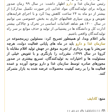
رئیس سازمان غذا و
دارو
اظهار داشت: در سال ۹۹ زمان صدور
پروانه برای تولیدکنندگان مواد غذایی (در صورت تکمیل مدارک) از
بیشتر از دو ماه به ۲۴ ساعت کاهش پیدا کرد و با اجرای فرایندهای
تفویض و برون سپاری فعالیتهای جاری به بخش خصوصی می توانیم
در سال ۱۴۰۰ هم شاهد اقدامات اساسی در تحرک و چالاکی بیشتر
ادارت کل و دانشگاه ها در پشتیبانی از تولید و حذف موانع بر سر راه
تولیدکنندگان واقعی باشیم.
بنابر اعلام وبدا، او همینطور تصریح کرد: مسئولین زیرمجموعه در
سازمان غذا و دارو
باید در ماه های پایانی فعالیت دولت، هرچه
سریعتر با بهره برداری از تجربه موفق در جهش تولید اقلام مقابله با
کرونا در سال ۱۳۹۹، مقررات را بازنگری و با تفویض خیلی از
مسئولیت ها و اختیارات به تولیدکنندگان، تسریع بیشتری در صدور
مجوزهای صادره توسط سازمان غذا و دارو بوجود آورده و عمده
فعالیت ها را بر رصد کیفیت محصولات عرضه شده به بازار متمرکز
کنند.
منبع:
كادایف
1400/01/11
11:40:41