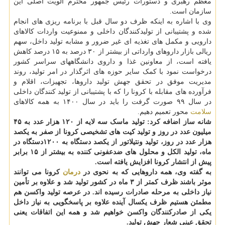
معظم رهبری و دستورات رئیس جمهور محترم الویت اصلی این
سازمان است.
وی با اشاره به اینکه ظرف دو سال قبل با برنامه ریزی های انجام
شده و پشتیبانی از تولیدکنندگان داخلی و ممنوعیت واردات کالاهای
دارویی و مکمل های تغذیه ای غیر ضرور و مشابه تولید داخل، سهم
ریالی بازار داروهای وارداتی از بیشتر از ۳۰ درصد به ۱۵ درصد کاهش
یافته است، از معاونین غذا و داروی دانشگاههای سراسر کشور
درخواست نمود با کمک سایر حوزه های اثرگذار در امر تولید، روند
مدیریت موفق در تحقق جهش تولید داروها، تجهیزات، اقلام و
فرآورده های مقابله با کرونا را که با پشتیبانی از تولید کنندگان داخلی
در سال ۹۹ صورت گرفت را باید در سال ۱۴۰۰ به همه کالاهای
سلامت
محور تعمیم دهیم.
شانه ساز اضافه کرد: تولید ماسک سه لایه از ۱۲۰ هزار عدد به ۴۵
میلیون عدد در روز و تولید کیت های تشخیصی کرونا از صفر به یکصد
هزار عدد در روز، تولید ونتیلاتور از یکصد دستگاه به ۱۲۰۰دستگاه در
ماه، تولید الکل و محلول های ضدعفونی کننده به بیشتر از ۱۵ برابر
پیش از انتشار کرونا افزایش یافته است.
به گفته وی، همه داروهایی که به نحوی در
درمان
کرونا می توانند
موثر باشند ظرف کمتر از ۳ ماه در کشور تولید شد و علاوه بر تأمین
نیاز داخلی به مرحله صادرات رسیده اند.
در عرصه تولید واکسن هم
مطمئن هستیم ظرف یکسال آینده علاوه بر پاسخگویی به نیاز داخل
یکی از صادرکنندگان واکسن خواهیم شد و همه این اتفاقات یعنی
تحقق عینی شعار جهش تولید.