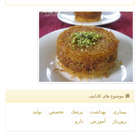
موضوع های كادایف
بیماری
بهداشت
پزشك
تخصص
تولید
رپورتاژ
آموزش
دارو