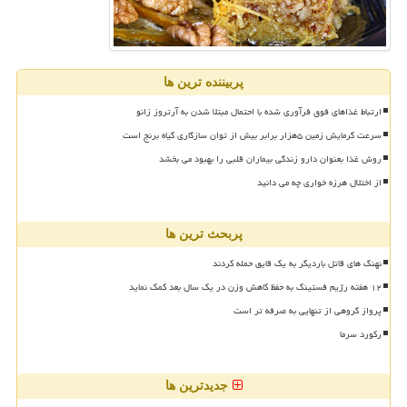
پربیننده ترین ها
ارتباط غذاهای فوق فرآوری شده با احتمال مبتلا شدن به آرتروز زانو
سرعت گرمایش زمین ۵هزار برابر بیش از توان سازگاری گیاه برنج است
روش غذا بعنوان دارو زندگی بیماران قلبی را بهبود می بخشد
از اختلال هرزه خواری چه می دانید
پربحث ترین ها
نهنگ های قاتل باردیگر به یک قایق حمله کردند
۱۲ هفته رژیم فستینگ به حفظ کاهش وزن در یک سال بعد کمک نماید
پرواز گروهی از تنهایی به صرفه تر است
رکورد سرما
جدیدترین ها