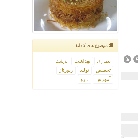
موضوع های كادایف
بیماری
بهداشت
پزشك
تخصص
تولید
رپورتاژ
آموزش
دارو