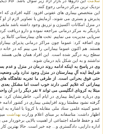
سلامت
این داروها در بازار آزاد زیر سوال باشد. حالا دی
نزدیک ترین مرکز درمانی رجوع کنند.
این متخصص بیماری های عفونی افزود: کلیه افرادی که احت
پذیرش و بستری می شوند، آزمایش یا تصاویر لازم از او گ
در منزل امکانات اکسیژن و تزریق وجود داشته باشد مابقی د
سرپایی مدیریت می نماییم. تخت های بیمارستانی کاملا پر ه
وی اضافه کرد: عموما چون مراکز درمانی پذیرای بیماران 
نداشتند و به این شکل باید درمان شوند.
وی در پاسخ به اینکه ادامه روند درمان در منزل و عدم بس
شرایط ایده آلِ بیمارستان در منزل وجود ندارد ولی وضعی
حتی فوق بحرانی است. از طرفی ما تجربه نقاهتگاه های کرو
بیمارانی که علایم کمی دارند خوب است اما مشکل بعدی ما 
مبتلا به کرونای انگلیسی می تواند ۷ نفر دیگر را در آن واحد بیمار کند.
وی درباره شرایط بیماری در ایام آتی، خاطرنشان کرد: م
گرفته نشود مطمئنا روند افزایشی بیماری در کشور ادامه خ
عضو کمیته علمی ستاد ملی مقابله با کرونا با اشاره به ای
اظهار داشت: متاسفانه بر مبنای اعلام وزارت
بهداشت
کند و حفظ فاصله اجتماعی از اهمیت بالایی برخوردار می باشد
اداره دارایی، دادگستری و... چه خبر است. حالا بهترین ک