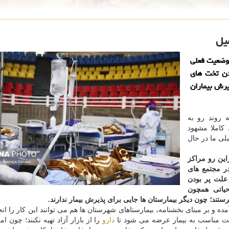
یل
 وضعیت فعلی
ودن تخت های
یرش بیماران
 روند رو به
کاملا مشهود
لی ما در حال
زاین رو مراکز
ر مجتمع های
 علت پر بودن
یاتی همچون
ستند؛ چون دیگر بیمارستان ها جایی برای پذیرش بیمار ندارند.
ده و بر مبنای بخشنامه، بیمارستاهای شهرستان ها هم می توانند این کار را انج
یمت مناسب به بیمار عرضه می شود تا
دارو
را از بازار آزاد تهیه نکنند؛ چون ام