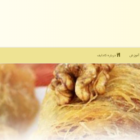
موزش
درباره كادایف