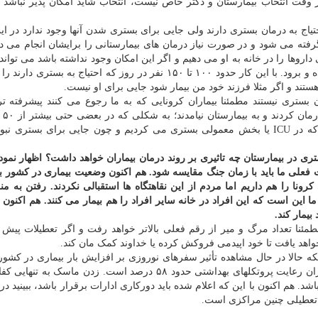
گر وقت انتخاب بیمارستان و دکتر خاص نیست، انتخاب شاید امکان پذیر نباشد و 
یاج به درمان بستری دارند ولی جایی برای بستری شدن آنها وجود ندارد در ای
رفته می شود و در صورت نیاز درمان های بیمارستانی را برایشان انجام می ده
اروها را در خانه به او می دهیم و اگر این امکان وجود نداشته باشد می تواند 
باردیگر به مرکز درمانی مراجعه نموده و دارو دریافت کرده و برود. با این کار حدود ۱۰۰ تا ۱۵۰ نفر در روز که احتیاج ب
ستند و اگر مثلا فرزند خود من بیمار شود جایی برای او نیست.
بستری نیستند مطمئنا بیماران کرونایی که به ما رجوع می کنند پیشرفته تر
هستند. هم 
سطح ریه درگیر شده است. این افراد همان هایی هستند که در ICU یا بخش معمولی بستری می کردیم و چون جایی برای بست
تری در بیمارستان چه تاثیری بر روند درمان بیماران خواهد داشت؟ اظهار نمود
ت فعلی ما باید با زمان جنگ مقایسه شود. هم اکنون وضعیت بیماری در کشور ب
نا را هم داریم اما مردم از این نقاهتگاه ها استقبالی نکردند. رفتن به من
این است که این افراد در خانه سایر افراد را هم بیمار می کنند. هم اکنون ی
طمئنا تعداد مرگ و میر از رقم فعلی بالاتر خواهد رفت و اگر تعطیلات پیش
واهد یافت تا خود اپیدمی فروکش کرده یا خداوند کمک مان کند.
نکه حالا در حال مشاهده تأثیر سفرهای نوروزی بر افزایش بار بیماری در کشور
میزان رعایت پروتکلهای بهداشتی حدود ۵۸ درصد است. زدن ماسک به تنه
. هم اکنون با این که اعلام شده باید دورکاری ادارات برقرار باشد، ببینید در 
ار تعطیلی چنین مراکزی است.