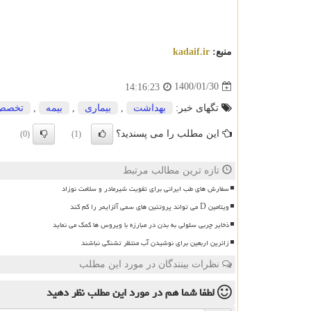
منبع:
kadaif.ir
1400/01/30
14:16:23
تگهای خبر:
بهداشت
,
بیماری
,
بیمه
,
تخصص
این مطلب را می پسندید؟
(0)
(1)
تازه ترین مطالب مرتبط
سفارش های طب ایرانی برای تقویت شیرمادر و سلامت نوزاد
ویتامین D می تواند پروتئین های سمی آلزایمر را کم کند
ذخایر چربی سلولی به بدن در مبارزه با ویروس ها کمک می نماید
زائرین اربعین برای نوشیدن آب منتظر تشنگی نباشند
نظرات بینندگان در مورد این مطلب
لطفا شما هم
در مورد این مطلب
نظر دهید