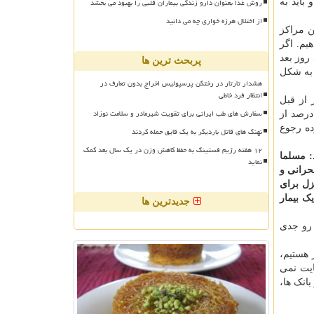
روش غذا بعنوان دارو زندگی بیماران قلبی را بهبود می بخشد
باید به
از اختلال هرزه خواری چه می دانید
ن مراکز
یم. اگر
روز بعد
پربحث ترین ها
ه بستری دارند را به شکل
هشدار تارتار در رختکن پرسپولیس اخراج بدون تعارف در
انتظار فرد خاطی
 از قبل
سفارش های طب ایرانی برای تقویت شیرمادر و سلامت نوزاد
اکنون عموما بیمارانی را می بینم که در خانه درمان کردند و به بیمارستان نیامدند؛ به شکلی که در بعضی حتی بیشتر از ۵۰ درصد از
ری نبوده رجوع
نهنگ های قاتل باردیگر به یک قایق حمله کردند
۱۲ هفته رژیم فستینگ به حفظ کاهش وزن در یک سال بعد کمک
: مسلما
نماید
حرانی و
زل برای
ک بیمار
جدیدترین ها
 رو جدی
 هستیم،
ایی کفایت نمی
بانک ها،