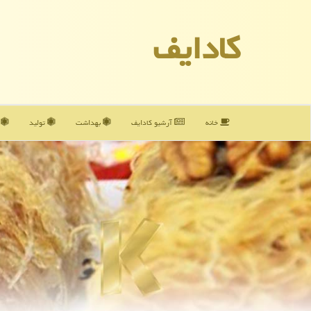
كادایف
خانه
آرشیو كادایف
بهداشت
تولید
آ