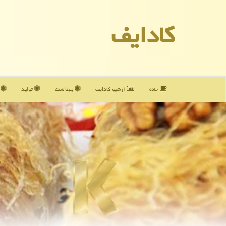
كادایف
خانه
آرشیو كادایف
بهداشت
تولید
آ