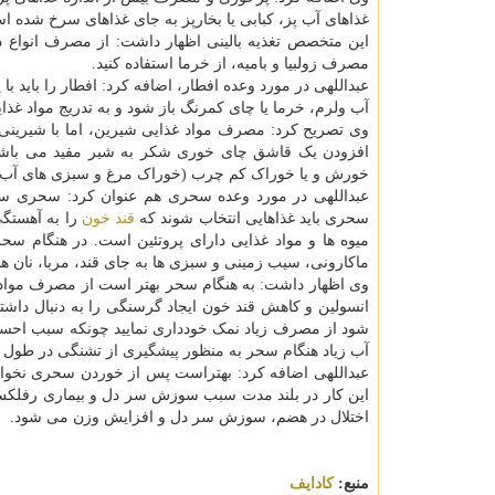
غذاهای آب پز، کبابی یا بخارپز به جای غذاهای سرخ شده است
این متخصص تغذیه بالینی اظهار داشت: از مصرف انواع د
مصرف زولبیا و بامیه، از خرما استفاده کنید.
عبداللهی در مورد وعده افطار، اضافه کرد: افطار را باید ب
آب ولرم، خرما یا چای کمرنگ باز شود و به تدریج مواد غذ
وی تصریح کرد: مصرف مواد غذایی شیرین، اما با شیرینی
افزودن یک قاشق چای خوری شکر به شیر مفید می باشد ت
خورش و یا خوراک کم چرب (خوراک مرغ و سبزی های آب 
عبداللهی در مورد وعده سحری هم عنوان کرد: سحری س
سحری باید غذاهایی انتخاب شوند که
قند خون
را به آهستگی
میوه ها و مواد غذایی دارای پروتئین است. در هنگام سحر
ماکارونی، سیب زمینی و سبزی ها به جای قند، مربا، نا
وی اظهار داشت: به هنگام سحر بهتر است از مصرف مواد ق
انسولین و کاهش قند خون ایجاد گرسنگی را به دنبال داشت
شود از مصرف زیاد نمک خودداری نمایید چونکه سبب احسا
آب زیاد هنگام سحر به منظور پیشگیری از تشنگی در طول رو
عبداللهی اضافه کرد: بهتراست پس از خوردن سحری نخو
این کار در بلند مدت سبب سوزش سر دل و بیماری رفلک
اختلال در هضم، سوزش سر دل و افزایش وزن می شود.
منبع:
كادایف