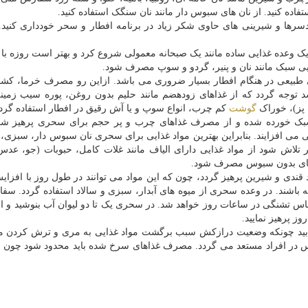
فاده کنید. از نان های سبوس دار مانند نان سنگک استفاده کنید.
سرها و شیرینی های حاوی شکر زیاد در برنامه افطار و سحر خودداری کنید.
ا یک وعده غذایی ساده مانند یک صبحانه معمولی شروع کرد و بهتر است روزه با ش
ایی سبک مانند نان و پنیر، گردو و سوپ مصرف شود.
 طبیعی در هنگام افطار بسیار ضروری می باشد. ازاین رو مصرف خرما، کش
وجه گردد که از غذاهای زودهضم مانند حلیم بدون روغن، پوره سیب زمینی
پز)، خوراک
گوشت
کم چرب، انواع سوپ و یا آش رقیق در افطار استفاده گردد
بک خورده شده و از مصرف غذاهای چرب و پر حجم برای سحری پرهیز شود
 می افزایند. بنابراین بهترین مواد غذایی برای سحری نان سبوس دار، سبزی، 
 تلاش شود از مواد غذایی دارای الیاف مانند غلات کامل، حبوبات (جو، عدس، 
ن های بدون سبوس مصرف شود.
ندی و شیرین پرهیز گردد، چون که این مواد می توانند در طول روز با افزا
ه باشند. در وعده سحری از میوه های آبدار، سبزی و سالاد استفاده گردد. س
س تشنگی در ساعات روز خواهد شد. در سحری یک تا دو لیوان آب بنوشید و ا
ز پرهیز نمایید.
ابید چونکه وضعیت درازکش سبب برگشت مواد غذایی به مری و ترش کردن م
س در افراد مستعد می گردد. مصرف غذاهای سرخ شده باید محدود شود چون