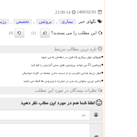
1400/02/01
23:09:14
تگهای خبر:
بیماری
,
پروتئین
,
تخصص
,
رژیم
این مطلب را می پسندید؟
(0)
(1)
تازه ترین مطالب مرتبط
هیولای غول پیکری که فیل در دهانش جا می شود
ویتامین D می تواند پروتئین های سمی آلزایمر را کم کند
خطر رژیم غذایی نامرتب و از دست دادن عضله در افراد میانسال
ذخایر چربی سلولی به بدن در مبارزه با ویروس ها کمک می نماید
نظرات بینندگان در مورد این مطلب
لطفا شما هم
در مورد این مطلب
نظر دهید