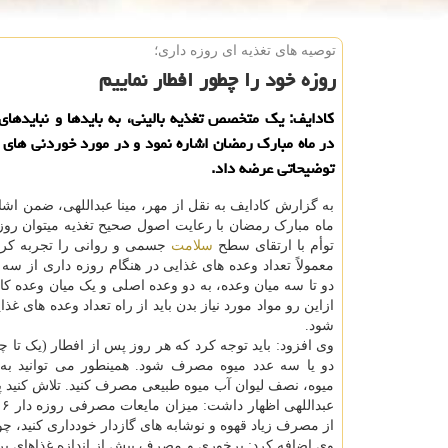
توصیه های تغذیه ای روزه داری؛
روزه خود را چطور افطار نماییم
کادایف: یک متخصص تغذیه بالینی، به بایدها و نبایدهای
در ماه مبارک رمضان اشاره نمود و در مورد خوردنی های ا
توضیحاتی عرضه داد.
به گزارش کادایف به نقل از مهر، مینا عبداللهی، ضمن اشار
ماه مبارک رمضان با رعایت اصول صحیح تغذیه میتوان رو
توأم با ارتقای سطح
سلامت
جسمی و روانی را تجربه کرد،
معمولاً تعداد وعده های غذایی در هنگام روزه داری از سه
دو تا سه میان وعده، به دو وعده اصلی و یک میان وعده ک
ازاین رو مواد مورد نیاز بدن باید از راه تعداد وعده های غذ
شود.
وی افزود: باید توجه کرد که هر روز پس از افطار (یک تا چ
دو یا سه عدد میوه مصرف شود. همینطور می توانید به
میوه، نصف لیوان آب میوه طبیعی مصرف کنید. تلاش کنید پس
عبداللهی اظهار داشت: میزان مایعات مصرفی روزه دار ۶ تا هشت لیوان در روز
از مصرف زیاد قهوه و نوشابه های گازدار خودداری کنید، 
وی اضافه کرد: پرخوری و مصرف بیش از اندازه غذاهای پرچر