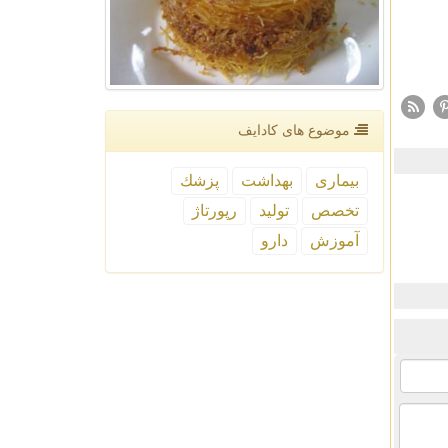
موضوع های كادایف
بیماری
بهداشت
پزشك
تخصص
تولید
رپورتاژ
آموزش
دارو