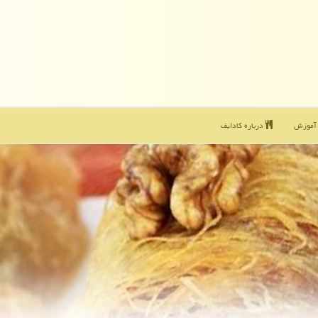
موزش
درباره كادایف