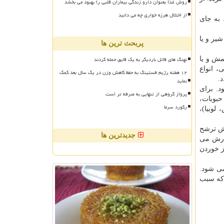
روش غذا بعنوان دارو زندگی بیماران قلبی را بهبود می بخشد
از اختلال هرزه خواری چه می دانید
 به جای
یر و یا
پربحث ترین ها
نهنگ های قاتل باردیگر به یک قایق حمله کردند
مش و یا
، انواع
۱۲ هفته رژیم فستینگ به حفظ کاهش وزن در یک سال بعد کمک
.
نماید
. برای
پرواز گروهی از تنهایی به صرفه تر است
حبوبات،
رکورد سرما
لوبیا)،
یش ترشح
جدیدترین ها
فارش می
ز خوردن
ی شود.
 که سبب