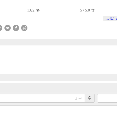
1322
5
/
5.0
 غذایی