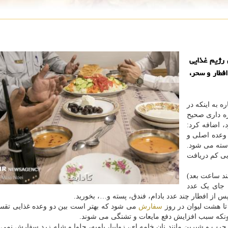
 رژیم غذایی
فطار و سحر،
ه به اینکه در
زه داری صحیح
 اضافه کرد:
 وعده اصلی و
استه می شود.
ایی کم دریافت
ند ساعت بعد)
 جای یک عدد
 از افطار چند عدد بادام، فندق، پسته و…، بخورید.
سفارش
می شود که بهتر است بین دو وعده غذایی تقس
چونکه سبب افزایش دفع مایعات و تشنگی می شوند.
ب و شیرین مانند نان خامه ای، زولبیا، بامیه، حلوا و شله زرد سفارش نمی گ