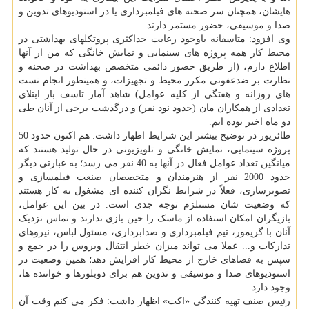
هایشان، همچنان سر صحنه های فیلمبرداری یا در استودیوهای تدوین و
صدا و موسیقی، حضور مستمر دارند.
وی افزود: متاسفانه باوجود رعایت حداکثری پروتکلهای بهداشتی در
محیط کار همه پروژه های سینمایی و نمایش خانگی که من از آنها
اطلاع دارم، (از طریق حضور دائمی متخصص بهداشت در صحنه و
نظارت بر ضدعفونی مکرر محیط و تجهیزات، و همینطور انجام تست
های روزانه و هفتگی از کلیه عوامل) شاهد آمار تاسف بار ابتلای
تعدادی از همکاران مان (حدود نود نفر) و درگذشت برخی از آنان طی
دو ماه اخیر بوده ایم.
طائرپور در توضیح بیشتر این شرایط اظهار داشت: هم اکنون حدود 50
پروژه سینمایی، نمایش خانگی و تلویزیونی در حال تولید هستند که
میانگین تعداد عوامل فعال در آنها به 40 نفر می رسد؛ به عبارتی دیگر
حدود 2000 نفر از هنرمندان و متخصصان صنعت فیلمسازی و
تصویرسازی، فعلاً در شرایط نگران کننده ای مشغول به کار هستند
که وضعیت شان مستلزم توجه جدی است. در بین این عوامل،
بازیگران امکان استفاده از ماسک را حین بازی ندارند و تماس نزدیک
آنان با گریمور، تیم فیلمبرداری و صدابرداری، مسئول لباس، نیروهای
تدارکات و... عملا می تواند میزان خطر انتقال ویروس را در جمع و
سپس به فضاهای خارج از محیط کار افزایش دهد؛ همین وضعیت در
استودیوهای صدا و موسیقی و تدوین هم برای دوبلورها و خواننده ها،
وجود دارد.
رئیس صنف تهیه کنندگی «اکت» اظهار داشت: فکر می کنم وقت آن