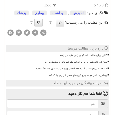
1563
5
/
5.0
تگهای خبر:
آموزش
,
بهداشت
,
بیماری
,
پزشك
این مطلب را می پسندید؟
(0)
(1)
تازه ترین مطالب مرتبط
کلاژن برای سلامت استخوان زنان مفید می باشد
سفارش های طب ایرانی برای تقویت شیرمادر و سلامت نوزاد
۱۲ هفته رژیم فستینگ به حفظ کاهش وزن در یک سال بعد کمک نماید
ویتامین D می تواند پروتئین های سمی آلزایمر را کم کند
نظرات بینندگان در مورد این مطلب
لطفا شما هم
نظر دهید