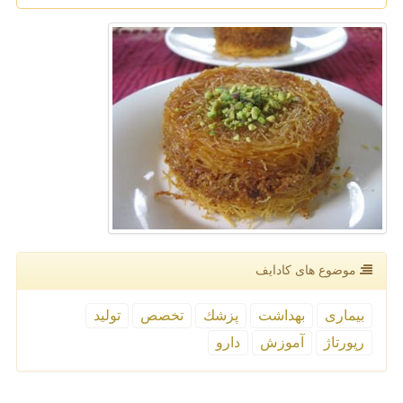
موضوع های كادایف
بیماری
بهداشت
پزشك
تخصص
تولید
رپورتاژ
آموزش
دارو