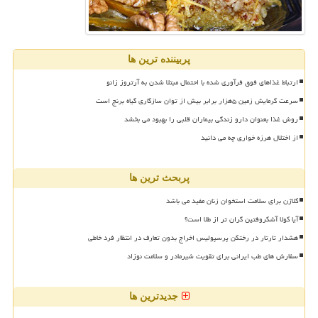
پربیننده ترین ها
ارتباط غذاهای فوق فرآوری شده با احتمال مبتلا شدن به آرتروز زانو
سرعت گرمایش زمین ۵هزار برابر بیش از توان سازگاری گیاه برنج است
روش غذا بعنوان دارو زندگی بیماران قلبی را بهبود می بخشد
از اختلال هرزه خواری چه می دانید
پربحث ترین ها
کلاژن برای سلامت استخوان زنان مفید می باشد
آیا کولا آشکروفتین گران تر از طلا است؟
هشدار تارتار در رختکن پرسپولیس اخراج بدون تعارف در انتظار فرد خاطی
سفارش های طب ایرانی برای تقویت شیرمادر و سلامت نوزاد
جدیدترین ها