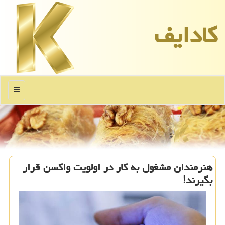
كادایف
منو
هنرمندان مشغول به كار در اولویت واكسن قرار
بگیرند!