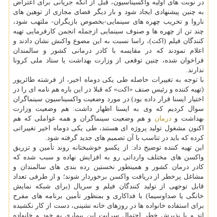
در نوبت های اولیه واکسیناسیون، قبل از آنکه جریانی برای اعتراض
به چنین پیشنهادی ایجاد شود و بار دیگر فضای مجازی از توهین های
ناروا و تخریب چهره های سینمایی-بخصوص بازیگران- ملتهب شود،
چند تن از چهره ها و صنوف سینمایی ازجمله انجمن کارفرمایی تهیه
کنندگان فیلم (اکت)، راسا نسبت به این مضوع واکنش نشان دادند و
اعلام نمودند که در مقایسه با کادر درمانی کشور و سالمندان
فراخوان شده، چنین توقعی از وزارت بهداشت یا ستاد ملی کرونا
ندارند.
با توجه به تغییرات حاصله طی یکی دوماه اخیر، از فرشته طائرپور
(تهیه کننده و رئیس صنف «اکت» که قبلا در این باره هم نامه ای را در
اختیار ایسنا قرار داده بود) در مورد وضعیت واکسیناسیون سینماگران
سوال کردیم که وی به ایسنا اظهار داشت: هم وضعیت وزارت
بهداشت و
درمان
و هم وضعیت سینماگران و همه عواملی که هم
اکنون مشغول تولید پروژه ای هستند، طی یکی دوماه اخیر تغییراتی
کرده که باید در تناسب با آن تصمیم های جدید گرفته شود.
این تهیه کننده توضیح داد: از یکسو خوشبختانه روند تأمین و تزریق
واکسن های مختلف وارداتی رو به افزایش نهاده و سبب شده که
کادر درمان کشور و همینطور نخستین رده بندی های سالمندان و
مشاغل پرخطر از دریافت واکسن برخوردار شوند؛ و از طرفی تعداد
قابل توجهی از تولید کنندگان فیلم و سریال (برای شبکه نمایش
خانگی یا صداوسیما) با فداکاری و بمنظور تأمین برنامه های مفرح
برای استفاده خانواده ها در روزهای خانه نشینی، دست از کار نکشیده
اند و با پذیرش خطر احتمال سرایت این بیماری به خود و خانواده