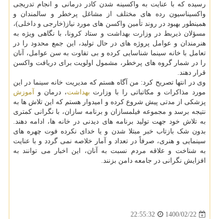
رسیده که با عنایت به واکسینه شدن کادر درمانی و انجام تدریجی
واکسیناسیون رده های مختلف از مشاغل پرخطر و سالمندان و
همینطور بهبود در روند تأمین واکسن های مورد نیاز(خارجی و داخلی)،
مسؤلان ذیربط در وزارت بهداشت و ستاد کرونا، با نگاهی ویژه به
هنرمندان و عوامل پروژه های در حال تولید، این جمع محدود را در
تعامل با خانه سینما شناسایی کرده و بی تفاوت به سن عوامل، آنان
را در شمار گروه های پرخطر، مشمول اولویت برای دریافت واکسن
قرار دهند.
وی در انتها تصریح کرد: من آگاه هستم که مدیریت خانه سینما در این
مورد مذاکرات و مکاتباتی را با وزارت
بهداشت
، درمان و
آموزش
پزشکی از مدتی پیش شروع کرده و امیدوار هستم که این تلاش ها به
نتیجه برسد و مجموعه فیلمسازان و برنامه سازان، با نگرانی کمتری
به تلاش خود جهت تولید برنامه های دیدنی در خانه ها، ادامه دهند.
بدون شک بازتاب خبر مبتلا شدن و یا خدای نکرده فوت چهره های
سینمایی و هنری، صرفاً در تعداد و آمار خلاصه نمی گردد و با عنایت
به شناخت و علاقه مردم نسبت به آنان، این اخبار می توانند به
افزایش نگرانی در جامعه دامن بزنند.
1400/02/22
22:55:32