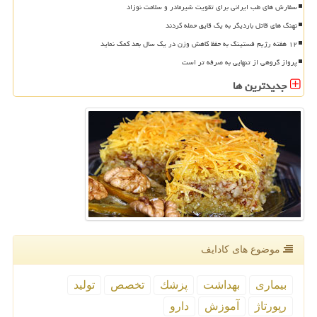
سفارش های طب ایرانی برای تقویت شیرمادر و سلامت نوزاد
نهنگ های قاتل باردیگر به یک قایق حمله کردند
۱۲ هفته رژیم فستینگ به حفظ کاهش وزن در یک سال بعد کمک نماید
پرواز گروهی از تنهایی به صرفه تر است
جدیدترین ها
موضوع های كادایف
بیماری
بهداشت
پزشك
تخصص
تولید
رپورتاژ
آموزش
دارو