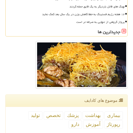
نهنگ های قاتل باردیگر به یک قایق حمله کردند
۱۲ هفته رژیم فستینگ به حفظ کاهش وزن در یک سال بعد کمک نماید
پرواز گروهی از تنهایی به صرفه تر است
جدیدترین ها
موضوع های كادایف
بیماری
بهداشت
پزشك
تخصص
تولید
رپورتاژ
آموزش
دارو