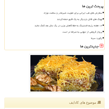
پربحث ترین ها
سفارش های طب ایرانی برای تقویت شیرمادر و سلامت نوزاد
نهنگ های قاتل باردیگر به یک قایق حمله کردند
۱۲ هفته رژیم فستینگ به حفظ کاهش وزن در یک سال بعد کمک نماید
پرواز گروهی از تنهایی به صرفه تر است
رکورد سرما
جدیدترین ها
موضوع های كادایف