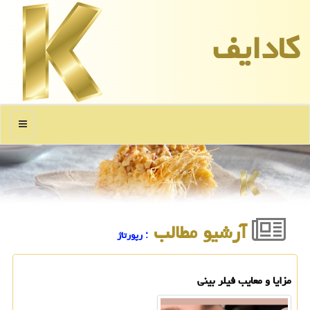
كادایف
منو
آرشیو مطالب
: رپورتاژ
مزایا و معایب فیلر بینی