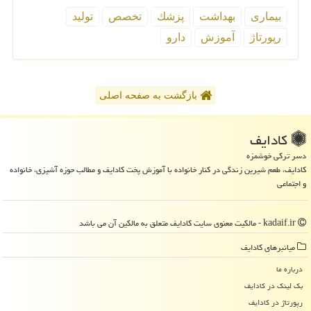
بیماری
بهداشت
پزشك
تخصص
تولید
رپورتاژ
آموزش
دارو
بازگشت به صفحه اصلی
كادایف
دسر ترکی خوشمزه
کادایف، طعم شیرین زندگی در کنار خانواده با آموزش پخت کادایف و مطالب حوزه آشپزی، خانواده
و اجتماعی
kadaif.ir - مالکیت معنوی سایت كادایف متعلق به مالکین آن می باشد
میانبرهای كادایف
درباره ما
بک لینک در كادایف
رپورتاژ در كادایف