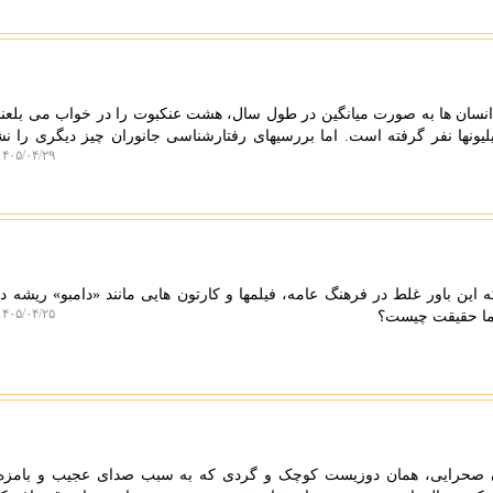
ه انسان ها به صورت میانگین در طول سال، هشت عنکبوت را در خواب می بلعند
یونها نفر گرفته است. اما بررسیهای رفتارشناسی جانوران چیز دیگری را نش
۴۰۵/۰۴/۲۹ ۱۲:۰۹:۱۳
ین باور غلط در فرهنگ عامه، فیلمها و کارتون هایی مانند «دامبو» ریشه دو
۴۰۵/۰۴/۲۵ ۱۳:۵۱:۳۷
اما حقیقت چیست؟
ان صحرایی، همان دوزیست کوچک و گردی که به سبب صدای عجیب و بامزه