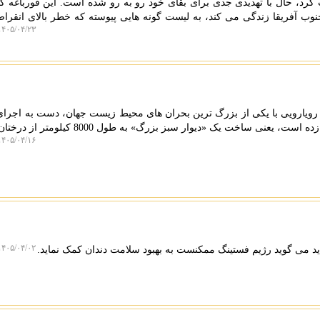
 کرد، حال با تهدیدی جدی برای بقای خود رو به رو شده است. این قورباغه ک
ب آفریقا زندگی می کند، به لیست گونه هایی پیوسته که خطر بالای انقراض 
۴۰۵/۰۴/۲۳ ۱۲:۳۵:۳۱
ر رویارویی با یکی از بزرگ ترین بحران های محیط زیست جهان، دست به اجرای
ت، یعنی ساخت یک «دیوار سبز بزرگ» به طول 8000 کیلومتر از درختان!
۴۰۵/۰۴/۱۶ ۱۲:۴۸:۱۶
۴۰۵/۰۴/۰۲ ۰۱:۳۱:۱۳
د می گوید رژیم فستینگ ممکنست به بهبود سلامت دندان کمک نماید.