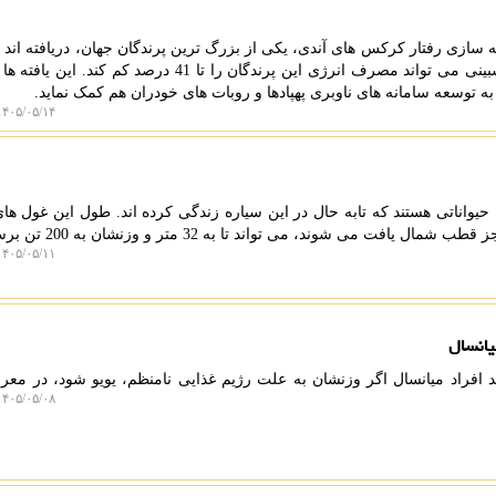
 سازی رفتار کرکس های آندی، یکی از بزرگ ترین پرندگان جهان، دریافته اند ک
گروهی در محیط های غیرقابل پیشبینی می تواند مصرف انرژی این پرندگان را تا 41 درصد کم ک
 به توسعه سامانه های ناوبری پهپادها و روبات های خودران هم کمک نماید.
۴۰۵/۰۵/۱۴ ۰۰:۰۸:۲۹
حیواناتی هستند که تابه حال در این سیاره زندگی کرده اند. طول این غول های
افت می شوند، می تواند تا به 32 متر و وزنشان به 200 تن برسد.
۴۰۵/۰۵/۱۱ ۲۰:۴۸:۰۳
یانسال
د افراد میانسال اگر وزنشان به علت رژیم غذایی نامنظم، یویو شود، در م
۴۰۵/۰۵/۰۸ ۱۹:۴۷:۵۱