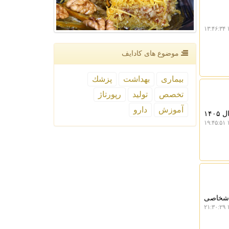
۱
موضوع های كادایف
بیماری
بهداشت
پزشك
تخصص
تولید
رپورتاژ
آموزش
دارو
کادایف: مدیرکل فرآورده های غذایی و آشامیدنی سازمان غذا و دارو، از شروع اجرای برنامه های اولویت دار سال ۱۴۰۵
۱
 اشخاصی
۱