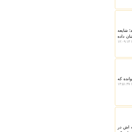
؛ شایعه
ان داده
۱
انده که
۱
 اش در