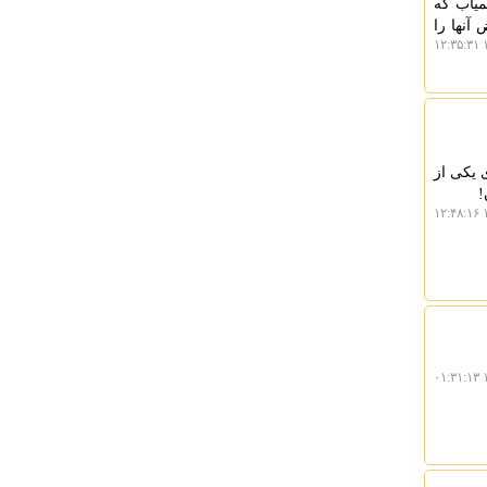
میاب که
آنها را
۱
 یکی از
۱
۱