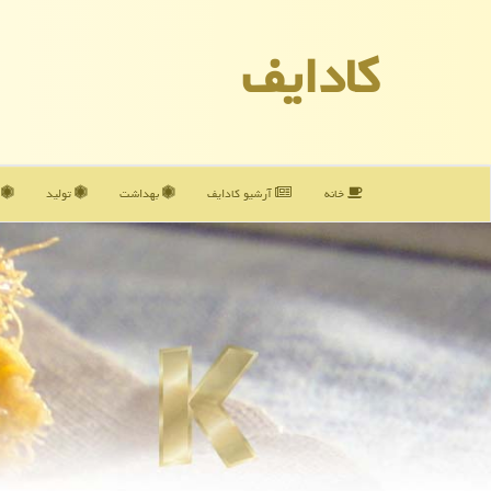
كادایف
خانه
آرشیو كادایف
بهداشت
تولید
آ