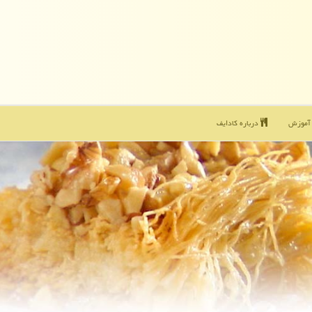
موزش
درباره كادایف