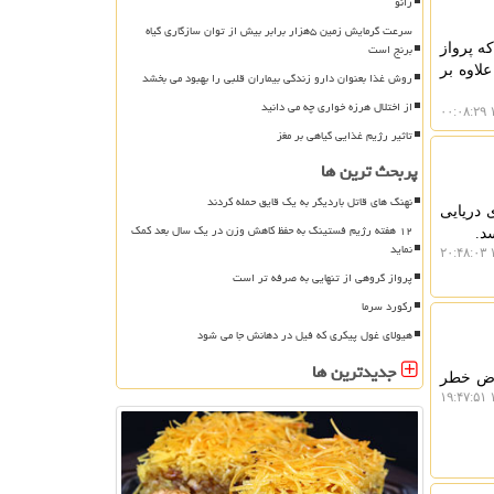
زانو
سرعت گرمایش زمین ۵هزار برابر بیش از توان سازگاری گیاه
برنج است
ه پرواز
ند. این یافته ها علاوه بر
روش غذا بعنوان دارو زندگی بیماران قلبی را بهبود می بخشد
از اختلال هرزه خواری چه می دانید
۱
تاثیر رژیم غذایی گیاهی بر مغز
پربحث ترین ها
نهنگ های قاتل باردیگر به یک قایق حمله کردند
 دریایی
۱۲ هفته رژیم فستینگ به حفظ کاهش وزن در یک سال بعد کمک
نماید
۱
پرواز گروهی از تنهایی به صرفه تر است
رکورد سرما
هیولای غول پیکری که فیل در دهانش جا می شود
جدیدترین ها
عرض خطر
۱