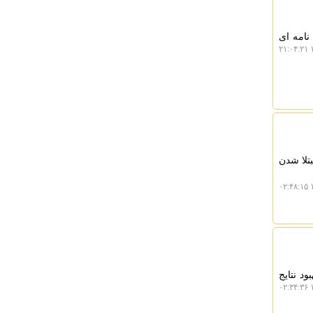
نامه ای
۱
تلا شدن
۱
د نتایج
۱