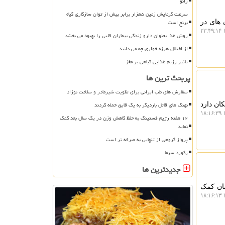
زانو
سرعت گرمایش زمین ۵هزار برابر بیش از توان سازگاری گیاه
برنج است
رخی سرطان های در
۱
روش غذا بعنوان دارو زندگی بیماران قلبی را بهبود می بخشد
از اختلال هرزه خواری چه می دانید
تاثیر رژیم غذایی گیاهی بر مغز
پربحث ترین ها
سفارش های طب ایرانی برای تقویت شیرمادر و سلامت نوزاد
نهنگ های قاتل باردیگر به یک قایق حمله کردند
ان دارد
۱
۱۲ هفته رژیم فستینگ به حفظ کاهش وزن در یک سال بعد کمک
نماید
پرواز گروهی از تنهایی به صرفه تر است
رکورد سرما
جدیدترین ها
شان کمک
۱