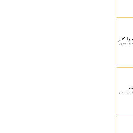
را کنار
۱
ت.
۱