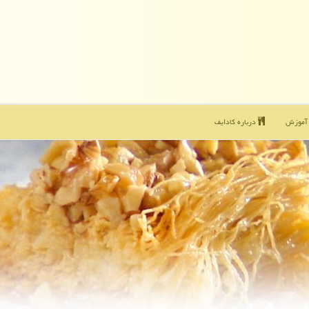
موزش
درباره كادایف