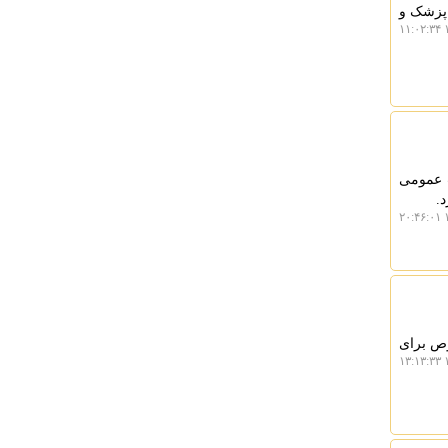
 پزشک و
۱
 عمومی
.
۱
وص برای
۱