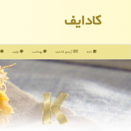
كادایف
خانه
آرشیو كادایف
بهداشت
تولید
آ