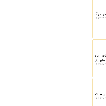
خطر مرگ
۱
لت ریزه
تابولیک
۱
شود که
۱