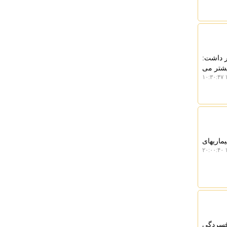
ر داشت:
یشتر می
۱
ماریهای
۱
افسردگی