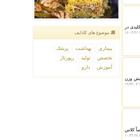
لیدی در
موضوع های كادایف
۱
بیماری
بهداشت
پزشك
تخصص
تولید
رپورتاژ
آموزش
دارو
یتامین D نه فقط سبب افزایش وزن
۱
اً کلاس
۱