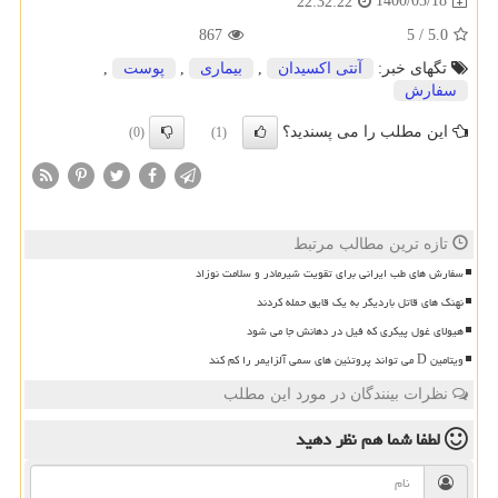
1400/03/18
22:32:22
867
5
/
5.0
تگهای خبر:
آنتی اكسیدان
,
بیماری
,
پوست
,
سفارش
این مطلب را می پسندید؟
(0)
(1)
تازه ترین مطالب مرتبط
سفارش های طب ایرانی برای تقویت شیرمادر و سلامت نوزاد
نهنگ های قاتل باردیگر به یک قایق حمله کردند
هیولای غول پیکری که فیل در دهانش جا می شود
ویتامین D می تواند پروتئین های سمی آلزایمر را کم کند
نظرات بینندگان در مورد این مطلب
لطفا شما هم
نظر دهید