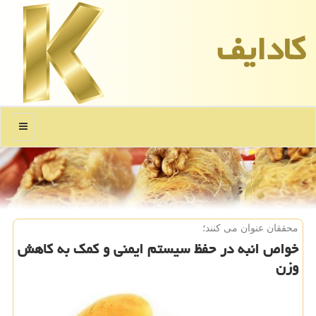
كادایف
منو
محققان عنوان می كنند؛
خواص انبه در حفظ سیستم ایمنی و كمك به كاهش
وزن