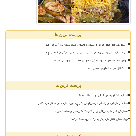
پربیننده ترین ها
ارتباط غذاهای فوق فرآوری شده با احتمال مبتلا شدن به آرتروز زانو
سرعت گرمایش زمین ۵هزار برابر بیش از توان سازگاری گیاه برنج است
روش غذا بعنوان دارو زندگی بیماران قلبی را بهبود می بخشد
از اختلال هرزه خواری چه می دانید
پربحث ترین ها
آیا کولا آشکروفتین گران تر از طلا است؟
هشدار تارتار در رختکن پرسپولیس اخراج بدون تعارف در انتظار فرد خاطی
سفارش های طب ایرانی برای تقویت شیرمادر و سلامت نوزاد
نهنگ های قاتل باردیگر به یک قایق حمله کردند