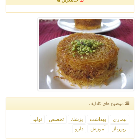
جدیدترین ها
موضوع های كادایف
بیماری
بهداشت
پزشك
تخصص
تولید
رپورتاژ
آموزش
دارو