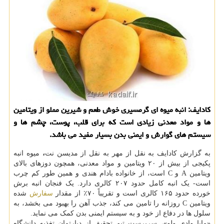
کادایف: انبه میوه ای گرمسیری خوش طعم و شیرین مملو از ویتامین
ها و مواد معدنی زیادی است که برای قلب، پوست، چشم ها و
سیستم های گوارش و ایمنی بدن بسیار مفید می باشد.
به گزارش کادایف به نقل از مهر به نقل از مدیسن نت
،
میوه انبه
پکیجی از بیش از ۲۰ ویتامین و مواد معدنی، همچون دوزهای بالای
ویتامین A و C است، از خانواده بادام هندی و همین طور کم چرب
است- یک انبه کامل حدود ۲۰۷ کالری دارد. یک فنجان انبه برش
خورده حدود ۱۶۵ کالری است و تقریباً ۷۰٪ از مقدار
سفارش
شده
ویتامین C روزانه را تامین می کند، جذب آهن را بهبود می بخشد، به
سلول ها در دفاع از خود و به سیستم ایمنی بدن کمک می نماید.
«مایا وادی ولو»، سرپرست تیم تحقیق از دپارتمان تغذیه دانشگاه