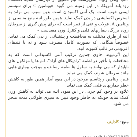
رودایلند آمریکا، در این زمینه می گوید: «ویتامین C برای سیستم
ایمنی خوب است. یک آنتی اکسیدان است بدین سبب می تواند به
استرس اکسایشی در بدن کمک نماید. همین طور انبه منبع مناسبی از
ویتامین A، فولات و غنی از فیبر است که برای پیش گیری از سرطان
روده بزرگ، بیماریهای قلبی و کنترل وزن مفیدست.»
انبه از طرق مختلف به محافظت و پشتیبانی از بدن کمک می نماید،
خصوصاً هنگامی که بصورت کامل مصرف شود و نه با قندهای
افزودنی در قالب کمپوت انبه.
این اَبَرمیوه، حاوی چندین ترکیب آنتی اکسیدانی است که به
محافظت یا تأخیر در لطمه "رادیکال های آزاد"، اتم ها یا مولکول های
ناپایدار که می توانند به سلول ها لطمه رسانده و موجب بیماری هایی
مانند سرطان شوند، کمک می نماید.
فیبر، ویتامین و پتاسیم موجود در این میوه آبدار همین طور به کاهش
خطر بیماریهای قلبی کمک می نماید.
علاوه بر وجود کم چربی در این میوه، انبه می تواند به کاهش وزن
کمک نماید چونکه به خاطر وجود فیبر به سیری طولانی مدت منجر
می شود.
منبع:
كادایف