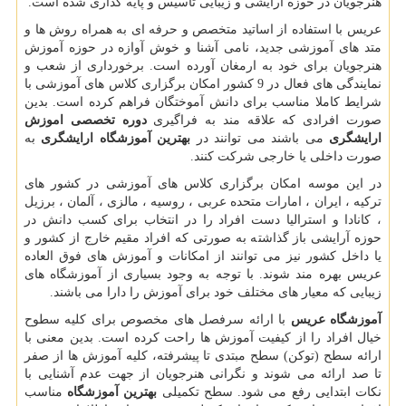
هنرجویان در حوزه آرایشی و زیبایی تاسیس و پایه گذاری شده است.
عریس با استفاده از اساتید متخصص و حرفه ای به همراه روش ها و
متد های آموزشی جدید، نامی آشنا و خوش آوازه در حوزه آموزش
هنرجویان برای خود به ارمغان آورده است. برخورداری از شعب و
نمایندگی های فعال در 9 کشور امکان برگزاری کلاس های آموزشی با
شرایط کاملا مناسب برای دانش آموختگان فراهم کرده است. بدین
صورت افرادی که علاقه مند به فراگیری
دوره تخصصی اموزش
ارایشگری
می باشند می توانند در
بهترین آموزشگاه ارایشگری
به
صورت داخلی یا خارجی شرکت کنند.
در این موسه امکان برگزاری کلاس های آموزشی در کشور های
ترکیه ، ایران ، امارات متحده عربی ، روسیه ، مالزی ، آلمان ، برزیل
، کانادا و استرالیا دست افراد را در انتخاب برای کسب دانش در
حوزه آرایشی باز گذاشته به صورتی که افراد مقیم خارج از کشور و
یا داخل کشور نیز می توانند از امکانات و آموزش های فوق العاده
عریس بهره مند شوند. با توجه به وجود بسیاری از آموزشگاه های
زیبایی که معیار های مختلف خود برای آموزش را دارا می باشند.
آموزشگاه عریس
با ارائه سرفصل های مخصوص برای کلیه سطوح
خیال افراد را از کیفیت آموزش ها راحت کرده است. بدین معنی با
ارائه سطح (توکن) سطح مبتدی تا پیشرفته، کلیه آموزش ها از صفر
تا صد ارائه می شوند و نگرانی هنرجویان از جهت عدم آشنایی با
نکات ابتدایی رفع می شود. سطح تکمیلی
بهترین آموزشگاه
مناسب