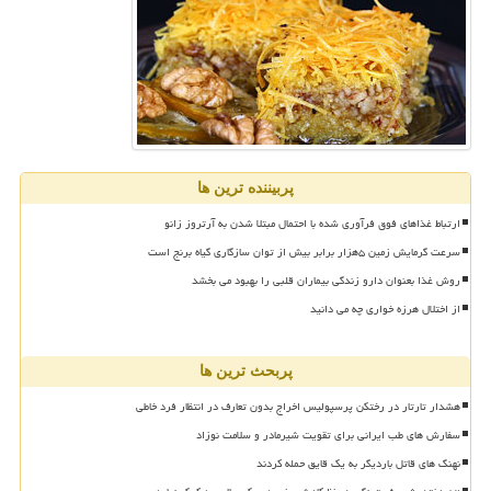
پربیننده ترین ها
ارتباط غذاهای فوق فرآوری شده با احتمال مبتلا شدن به آرتروز زانو
سرعت گرمایش زمین ۵هزار برابر بیش از توان سازگاری گیاه برنج است
روش غذا بعنوان دارو زندگی بیماران قلبی را بهبود می بخشد
از اختلال هرزه خواری چه می دانید
پربحث ترین ها
هشدار تارتار در رختکن پرسپولیس اخراج بدون تعارف در انتظار فرد خاطی
سفارش های طب ایرانی برای تقویت شیرمادر و سلامت نوزاد
نهنگ های قاتل باردیگر به یک قایق حمله کردند