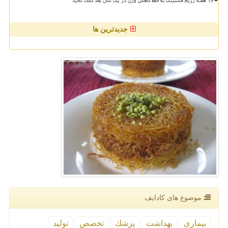
۱۲ هفته رژیم فستینگ به حفظ کاهش وزن در یک سال بعد کمک نماید
جدیدترین ها
موضوع های كادایف
بیماری
بهداشت
پزشك
تخصص
تولید