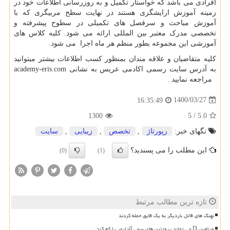
افرادی می باشد که خواستار تکمیل و به روزرسانی اطلاعات خود در
زمینه آموزش ارایشگری هستند در نهایت سطح مربیگری که با
آموزش مباحث و سرفصل های تکمیلی در سطوح پیشرفته و
تخصصی مدرک معتبر بین المللی ارائه می شود. کلیه کلاس های
آموزشی این مجموعه بطور منظم هر ماه اجرا می شود.
کلیه متقاضیان و علاقه مندان بمنظور کسب اطلاعات بیشتر میتوانید
به آدرس سایت رسمی اکادمی عریس به نشانی
academy-eris.com
مراجعه نمایید .
1400/03/27
16:35:49
1300
5
/
5.0
تگهای خبر:
رپورتاژ
,
تخصص
,
زیبایی
,
سایت
این مطلب را می پسندید؟
(0)
(1)
تازه ترین مطالب مرتبط
نهنگ های قاتل باردیگر به یک قایق حمله کردند
ویتامین D می تواند پروتئین های سمی آلزایمر را کم کند