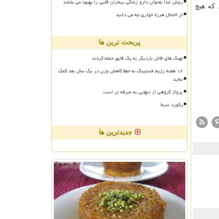
روش غذا بعنوان دارو زندگی بیماران قلبی را بهبود می بخشد
اه دسامبر اعلام نمود که هیچ
از اختلال هرزه خواری چه می دانید
پربحث ترین ها
نهنگ های قاتل باردیگر به یک قایق حمله کردند
۱۲ هفته رژیم فستینگ به حفظ کاهش وزن در یک سال بعد کمک
نماید
پرواز گروهی از تنهایی به صرفه تر است
رکورد سرما
جدیدترین ها