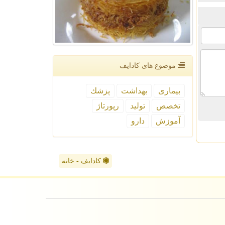
موضوع های كادایف
بیماری
بهداشت
پزشك
تخصص
تولید
رپورتاژ
آموزش
دارو
کادایف - خانه