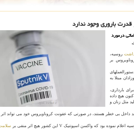
ر قدرت باروری وجود ندارد
عاتی درمورد
داشت
روسیه،
وناویروس بر
تورالعملهای
دان مبتلا به
رای بارداری،
نون هیچ داده
ووید-۱۹ بر عملکرد تولید مثل زنان و
د داخل بی خطر هستند، در صورتی که عفونت کروناویروس خود می تواند اثر 
ود که واکسن اسپوتنیک V این کشور هیچ اثر منفی بر
سلامت