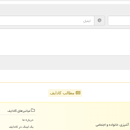
مطالب کادایف
میانبرهای كادایف
درباره ما
آشپزی، خانواده و اجتماعی
بک لینک در كادایف