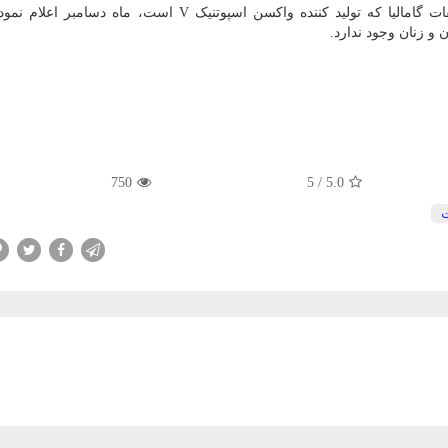
به گزارش کادایف به نقل از اسپوتنیک نیوز، مرکز تحقیقات گامالیا که تولید کننده واکسن اسپوتنیک V است، م
و زنان وجود ندارد.
750
5
/
5.0