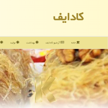
كادایف
خانه
آرشیو كادایف
بهداشت
تولید
آ