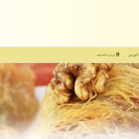
موزش
درباره كادایف