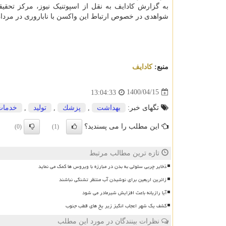
شواهدی در خصوص ارتباط این واکسن با ناباروری در مردان 
منبع:
كادایف
1400/04/15
13:04:33
تگهای خبر:
بهداشت
,
پزشك
,
تولید
,
خدمات
این مطلب را می پسندید؟
(0)
(1)
تازه ترین مطالب مرتبط
ذخایر چربی سلولی به بدن در مبارزه با ویروس ها کمک می نماید
زائرین اربعین برای نوشیدن آب منتظر تشنگی نباشند
آیا رازیانه باعث افزایش شیرمادر می شود
کشف یک شهر اعجاب انگیز زیر یخ های قطب جنوب
نظرات بینندگان در مورد این مطلب