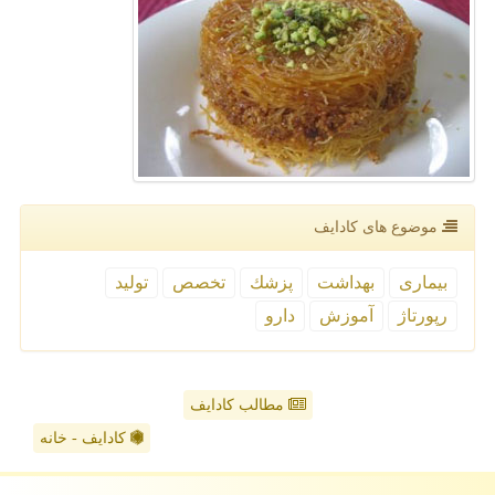
موضوع های كادایف
بیماری
بهداشت
پزشك
تخصص
تولید
رپورتاژ
آموزش
دارو
مطالب کادایف
کادایف - خانه