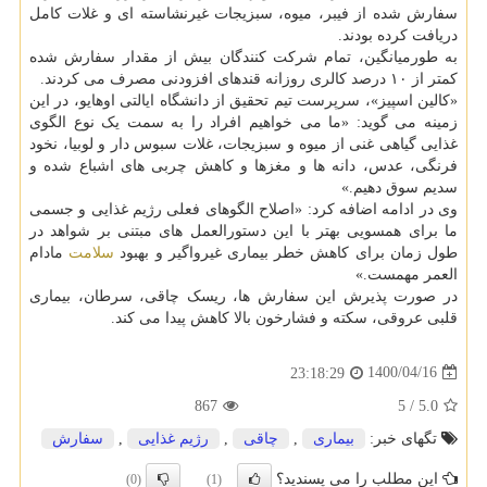
سفارش شده از فیبر، میوه، سبزیجات غیرنشاسته ای و غلات کامل
دریافت کرده بودند.
به طورمیانگین، تمام شرکت کنندگان بیش از مقدار سفارش شده
کمتر از ۱۰ درصد کالری روزانه قندهای افزودنی مصرف می کردند.
«کالین اسپیز»، سرپرست تیم تحقیق از دانشگاه ایالتی اوهایو، در این
زمینه می گوید: «ما می خواهیم افراد را به سمت یک نوع الگوی
غذایی گیاهی غنی از میوه و سبزیجات، غلات سبوس دار و لوبیا، نخود
فرنگی، عدس، دانه ها و مغزها و کاهش چربی های اشباع شده و
سدیم سوق دهیم.»
وی در ادامه اضافه کرد: «اصلاح الگوهای فعلی رژیم غذایی و جسمی
ما برای همسویی بهتر با این دستورالعمل های مبتنی بر شواهد در
طول زمان برای کاهش خطر بیماری غیرواگیر و بهبود
سلامت
مادام
العمر مهمست.»
در صورت پذیرش این سفارش ها، ریسک چاقی، سرطان، بیماری
قلبی عروقی، سکته و فشارخون بالا کاهش پیدا می کند.
1400/04/16
23:18:29
867
5
/
5.0
تگهای خبر:
بیماری
,
چاقی
,
رژیم غذایی
,
سفارش
این مطلب را می پسندید؟
(0)
(1)