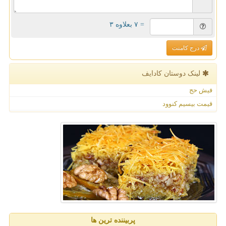
= ۷ بعلاوه ۳
درج کامنت
لینک دوستان كادایف
فیش حج
قیمت بیسیم کنوود
پربیننده ترین ها