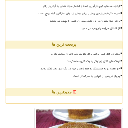
ارتباط غذاهای فوق فرآوری شده با احتمال مبتلا شدن به آرتروز زانو
سرعت گرمایش زمین ۵هزار برابر بیش از توان سازگاری گیاه برنج است
روش غذا بعنوان دارو زندگی بیماران قلبی را بهبود می بخشد
از اختلال هرزه خواری چه می دانید
پربحث ترین ها
سفارش های طب ایرانی برای تقویت شیرمادر و سلامت نوزاد
نهنگ های قاتل باردیگر به یک قایق حمله کردند
۱۲ هفته رژیم فستینگ به حفظ کاهش وزن در یک سال بعد کمک نماید
پرواز گروهی از تنهایی به صرفه تر است
جدیدترین ها