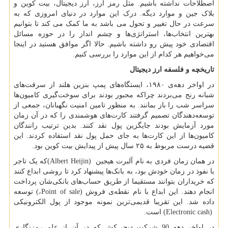
اصطلاحات نداشته باشیم. مثل رمز ارز، ارز دیجیتال، بیت کوین و
بلاک جین و موارد دیگه. درک این موارد در دنیای امروزی که به
سرعت در حال تغییر و تحول می باشد به ما کمک می کند تا بتوانیم
بهترین انتخاب‌ها، استراتژی‌ها و چشم انداز را در حوزه مسائل
اقتصادی خود پیش رو داشته باشیم. حالا اگر موافق هستید در اینجا
می‌خواهیم هر کدام از این موارد را بررسی کنیم.
تاریخچه و فلسفه ارز دیجیتال
در اواخر دهه‌ی ۱۹۸۰، ایستگاه‌های پمپ بنزین هلند از سرقت‌های
شبانه رنج می‌بردند چراکه مجبور بودند برای سوخت‌گیری کامیون‌ها
سراسر شب را باز بمانند. به منظور تامین امنیت نگهبانان، جمعی از
توسعه‌دهندگان تصمیم گرفتند کارت‌های هوشمندی را که در آن زمان
مورد آزمایش بودند جایگزین پول نقد کنند. بدین ترتیب رانندگان
کامیون‌ها از این کارت‌ها به جای حمل پول نقد استفاده کردند. این
قضیه درست مربوط به ۲۵ سال پیش از پیدایش بیت کوین بود.
در همان زمان فردی به نام آلبرت هیجین
(Albert Heijin)
که یک تاجر
با نفوذ در زمان خودش بود، به بانک‌ها پیشنهاد کرد تا روشی ابداع کنند
که خریداران بتوانند مستقیما از طریق حساب‌های بانکی‌شان پرداخت
انجام دهند. این ابداع با نام نقطه‌ی فروش
Point of sale)
،
(
توسعه
داده شد. این تقریبا قدیمی‌ترین نمونه موجود از پول الکترونیکی
(Electronic cash)
است.
در اواخر دهه 90 شرکت دیجی‌کش که در آن از علم رمزنگاری