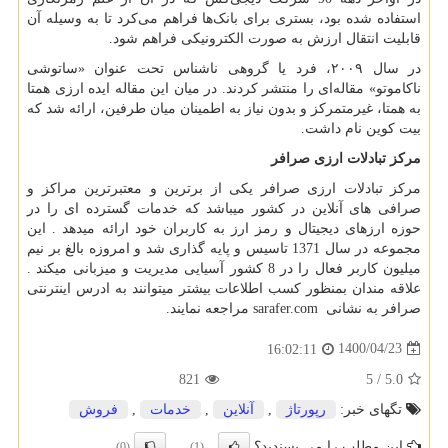
استفاده شده بود، بستری برای بانک‌ها فراهم می‌کرد تا به وسیله آن
قابلیت انتقال ارزش به صورت الکترونیکی فراهم شود.
در سال ۲۰۰۹، فرد یا گروهی ناشناس تحت عنوان «ساتوشی
ناکاموتو» مقاله‌ای را منتشر کردند. در میان این مقاله ایده ارزی همتا
به همتا، غیرمتمرکز و بدون نیاز به اطمینان میان طرفین، ارائه شد که
بیت کوین نام داشت.
مرکز تبادلات ارزی صرافر
مرکز تبادلات ارزی صرافر یکی از برترین و معتبرترین مراکز و
صرافی های آنلاین در کشور میباشد که خدمات گسترده ای را در
حوزه ارزهای دیجیتال و رمز ارز به کاربران خود ارائه میدهد . این
مجموعه در سال 1371 تاسیس و پایه گذاری شد و امروزه بالغ بر نیم
میلیون کاربر فعال را در 8 کشور آسیایی مدیریت و میزبانی میکند .
علاقه مندان بمنظور کسب اطلاعات بیشتر میتوانند به ادرس اینترنتی
صرافر به نشانی
sarafer.com
مراجعه نمایند.
1400/04/23
16:02:11
821
5
/
5.0
تگهای خبر:
رپورتاژ
,
آنلاین
,
خدمات
,
فروش
این مطلب را می پسندید؟
(0)
(1)