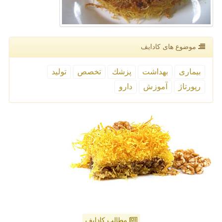
موضوع های كادایف
بیماری
بهداشت
پزشك
تخصص
تولید
رپورتاژ
آموزش
دارو
مطالب کادایف