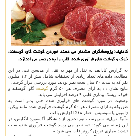
کادایف: پژوهشگران هشدار می دهند خوردن گوشت گاو، گوسفند،
خوک و گوشت های فرآوری شده، قلب را به دردسر می اندازد.
به گزارش کادایف به نقل از مهر به نقل از مدیسن نت، در این
مطالعه، داده های تعداد زیادی از تحقیقات شامل بیش از ۱.۴ میلیون
نفر که به مدت ۳۰ سال تحت نظر بودند، مورد بررسی قرار گرفت.
نتایج نشان داد به ازای مصرف هر ۵۰ گرم
گوشت
گاو، گوسفند و
خوک، ریسک بیماری قلبی ۹ درصد افزایش می یابد.
وضعیت در مورد گوشت های فرآوری شده حتی بدتر است به
طوریکه به ازای مصرف هر ۵۰ گرم گوشت فرآوری شده مانند بیکن،
ژامبون یا سوسیس، خطر ۱۸٪ افزایش یافت.
«آنیکا نوپل»، سرپرست تیم تحقیق از دانشگاه آکسفورد انگلیس، در
این زمینه می گوید: «به نظر می رسد گوشت فرآوری شده سبب
تشدید بیماری عروق کرونر قلب می شود.»