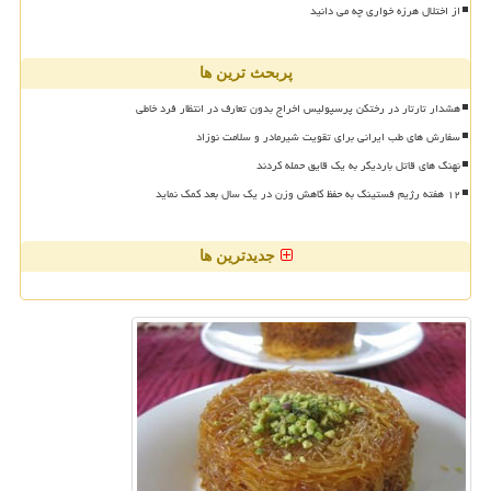
از اختلال هرزه خواری چه می دانید
پربحث ترین ها
هشدار تارتار در رختکن پرسپولیس اخراج بدون تعارف در انتظار فرد خاطی
سفارش های طب ایرانی برای تقویت شیرمادر و سلامت نوزاد
نهنگ های قاتل باردیگر به یک قایق حمله کردند
۱۲ هفته رژیم فستینگ به حفظ کاهش وزن در یک سال بعد کمک نماید
جدیدترین ها