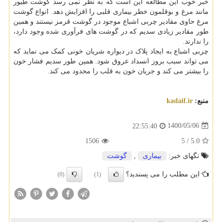
خبر خوب این مطالعه این است که به نظر نمی رسد گوشت طیور
مانند مرغ و بوقلمون خطر بیماری قلبی را افزایش دهد. انواع گوشت
مرغ حاوی مقادیر چربی اشباع موجود در گوشت قرمز نیستند و همین
طور مقادیر زیادی سدیم که در گوشت های فرآوری شده وجود دارد،
را ندارند.
چربی اشباع به ایجاد پلاک در دیواره شریان خونی کمک می نماید که
می تواند سبب بروز انسداد عروق شود. همین طور سدیم فشار خون
را بیشتر می کند و جریان خون به قلب را محدود می کند.
منبع:
kadaif.ir
1400/05/06
22:55:40
1506
5
/
5.0
تگهای خبر:
بیماری
,
گوشت
این مطلب را می پسندید؟
(0)
(1)