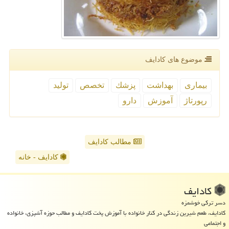
موضوع های كادایف
بیماری
بهداشت
پزشك
تخصص
تولید
رپورتاژ
آموزش
دارو
مطالب کادایف
کادایف - خانه
كادایف
دسر ترکی خوشمزه
کادایف، طعم شیرین زندگی در کنار خانواده با آموزش پخت کادایف و مطالب حوزه آشپزی، خانواده
و اجتماعی