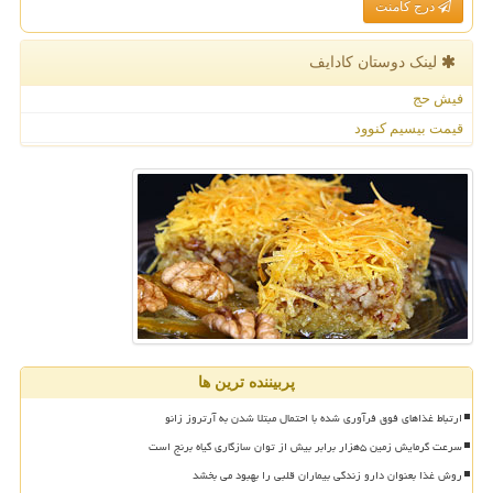
درج کامنت
لینک دوستان كادایف
فیش حج
قیمت بیسیم کنوود
پربیننده ترین ها
ارتباط غذاهای فوق فرآوری شده با احتمال مبتلا شدن به آرتروز زانو
سرعت گرمایش زمین ۵هزار برابر بیش از توان سازگاری گیاه برنج است
روش غذا بعنوان دارو زندگی بیماران قلبی را بهبود می بخشد