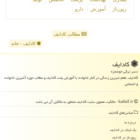
رپورتاژ
آموزش
دارو
مطالب کادایف
کادایف - خانه
كادایف
دسر ترکی خوشمزه
کادایف، طعم شیرین زندگی در کنار خانواده با آموزش پخت کادایف و مطالب حوزه آشپزی، خانواده
و اجتماعی
kadaif.ir - مالکیت معنوی سایت كادایف متعلق به مالکین آن می باشد
میانبرهای كادایف
درباره ما
بک لینک در كادایف
رپورتاژ در كادایف