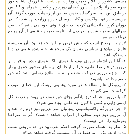
رسمی کشور و اعلام صریح وزارت
بهداشت
، با تزریق اشتباه دوز
سوم سوبرانا پلاس ( یادآور ) بجای دوز دوم واکسن، همراه بود!!! پس
بر طبق این نامه سرگشاده ضمن سپاس از زحمات صورت گرفته آن
موسسه در تهیه واکسن و کلیه پرسنل خدوم وزارت بهداشت که در
دوران کرونا جانفشانی کرده اند، حق قانونی خود می دانیم که پاسخ
سوالهای مطرح شده را در ذیل این نامه، صریح و علمی از آن مرجع
دریافت نماییم.
لازم به توضیح است که پیش فرض بر این خواهد بود، آن موسسه
فارغ از نهادهای سیاسی بعنوان یک مرجع شناخته شده علمی در دنیا
پاسخگو باشد.
۱- آیا این اشتباه سهوی بوده یا عمدی، اگر عمدی بوده! و قرار بر
تزریق در فاز مطالعاتی، چرا از اینجانبان بر مبنای منشور حقوق بیمار
کتبا اجازه تزریق دریافت نشده و به ما اطلاع رسانی نشد که حق
تصمیم داشته باشیم؟
۲- پروتکل ها و مقاله ها در مورد پیشبینی ریسک این خطای صورت
گرفته چه می گویند؟
۳- با تزریق اشتباه دوز یادآور بجای دوز دوم، در روند و درصد کل
ایمنی زایی واکسن تا کنون چه خللی ایجاد می شود؟
۴- چرا در برگه واکسیناسیون اینجانبان مهر تزریق دوز دوم زده شد و
آیا تزریق دوز دوم محلی از اعراب خواهد داشت؟ اگر نه صراحتا
بفرمایید راه حل چیست؟
۵- نظر به اشتباه صورت گرفته اعلام بفرمایید در چه تاریخی تست
پادتن از هر یک از ما فقط در آن موسسه گرفته خواهد شد؟»