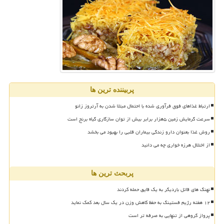
پربیننده ترین ها
ارتباط غذاهای فوق فرآوری شده با احتمال مبتلا شدن به آرتروز زانو
سرعت گرمایش زمین ۵هزار برابر بیش از توان سازگاری گیاه برنج است
روش غذا بعنوان دارو زندگی بیماران قلبی را بهبود می بخشد
از اختلال هرزه خواری چه می دانید
پربحث ترین ها
نهنگ های قاتل باردیگر به یک قایق حمله کردند
۱۲ هفته رژیم فستینگ به حفظ کاهش وزن در یک سال بعد کمک نماید
پرواز گروهی از تنهایی به صرفه تر است