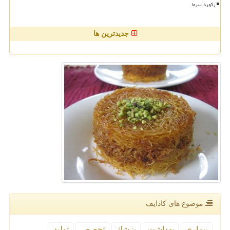
رکورد سرما
جدیدترین ها
موضوع های كادایف
بیماری
بهداشت
پزشك
تخصص
تولید