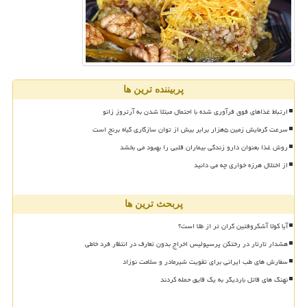
پربیننده ترین ها
ارتباط غذاهای فوق فرآوری شده با احتمال مبتلا شدن به آرتروز زانو
سرعت گرمایش زمین ۵هزار برابر بیش از توان سازگاری گیاه برنج است
روش غذا بعنوان دارو زندگی بیماران قلبی را بهبود می بخشد
از اختلال هرزه خواری چه می دانید
پربحث ترین ها
آیا کولا آشکروفتین گران تر از طلا است؟
هشدار تارتار در رختکن پرسپولیس اخراج بدون تعارف در انتظار فرد خاطی
سفارش های طب ایرانی برای تقویت شیرمادر و سلامت نوزاد
نهنگ های قاتل باردیگر به یک قایق حمله کردند