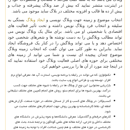
در اینترنت منتشر نمایید که بیش از صد وبلاگ پیشرفته و جذاب و
بیش از ده ها قالب و افزونه مختلف در بلاگ ساید موجود می باشد.
انتخاب موضوع و زمینه جهت وبلاگ نویسی و
ایجاد وبلاگ
بستگی به
سلیقه و انتخاب فرد وبلاگ نویس داشته و تحت تأثیر فعالیت های
اقتصادی یا شخصیتی او می باشد. برای مثال یک وبلاگ نویس می
تواند مطالب وبلاگش را به دست نوشته ها و شعرهای شخصی خود
اختصاص دهد و یا می تواند وبلاگش را در کنار یک فروشگاه ایجاد
نماید. بنابراین به طور کلی می توان گفت که انتخاب زمینه وبلاگ
موضوع چندان پیچیده ای نیست و شما می توانید از زمینه های
مختلفی برای حوزه های اصلی فعالیت وبلاگ خود استفاده نمایید که
در اینجا چند مورد از آن ها را بررسی خواهیم کرد.
تکنولوژی:
که می تواند در رابطه با برنامه نویسی، استارت آپ ها، معرفی انواع نرم
افزار، توسعه وب و طراحی انواع وب سایت باشد.
بازاریابی محتوایی:
این نوع از وبلاگ ها در رابطه با شیوه های مختلف جهت کسب
درآمد، بهترین شیوه ها برای انجام سئو، روش های انجام کمپین های مختلف تبلیغاتی
می باشند.
کسب‌وکار:
در وبلاگ های کسب و کار از مسائل مختلف در حوزه صنعت، گزارش‌های
لحظه ای، نقاط کارشناسانه و بهترین روش جهت انجام کارهای مختلف صحبت می
شود.
کارهای حرفه‌ای و آکادمیک:
معرفی دانشگاه‌ها و نحوه پذیرش در دانشگاه های
مختلف داخلی و خارجی، ارائه مقاله های علمی گوناگون و ترجمه شده، بحث های
کارشناسی در حوزه های مختلف، و هم چنین شناخت افراد با توجه به زمینه های