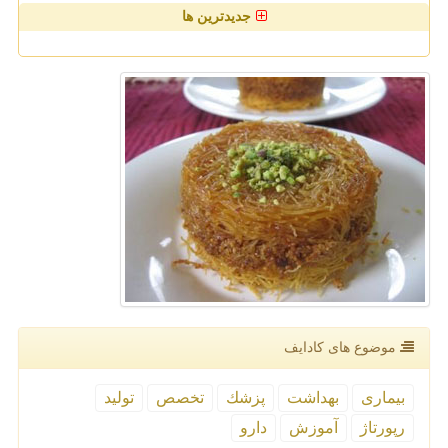
جدیدترین ها
موضوع های كادایف
بیماری
بهداشت
پزشك
تخصص
تولید
رپورتاژ
آموزش
دارو