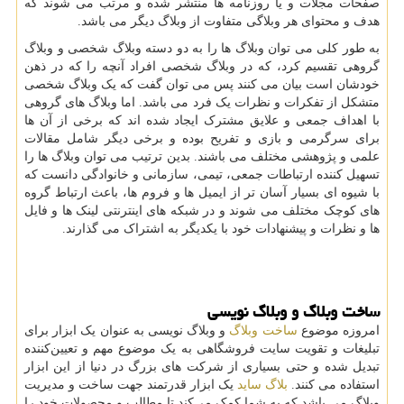
صفحات مجلات و یا روزنامه ها منتشر شده و مرتب می شوند که
هدف و محتوای هر وبلاگی متفاوت از وبلاگ دیگر می باشد.
به طور کلی می توان وبلاگ ها را به دو دسته وبلاگ شخصی و وبلاگ
گروهی تقسیم کرد، که در وبلاگ شخصی افراد آنچه را که در ذهن
خودشان است بیان می کنند پس می توان گفت که یک وبلاگ شخصی
متشکل از تفکرات و نظرات یک فرد می باشد. اما وبلاگ های گروهی
با اهداف جمعی و علایق مشترک ایجاد شده اند که برخی از آن ها
برای سرگرمی و بازی و تفریح بوده و برخی دیگر شامل مقالات
علمی و پژوهشی مختلف می باشند. بدین ترتیب می توان وبلاگ ها را
تسهیل کننده ارتباطات جمعی، تیمی، سازمانی و خانوادگی دانست که
با شیوه ای بسیار آسان تر از ایمیل ها و فروم ها، باعث ارتباط گروه
های کوچک مختلف می شوند و در شبکه های اینترنتی لینک ها و فایل
ها و نظرات و پیشنهادات خود با یکدیگر به اشتراک می گذارند.
ساخت وبلاگ و وبلاگ نویسی
امروزه موضوع
ساخت وبلاگ
و وبلاگ نویسی به عنوان یک ابزار برای
تبلیغات و تقویت سایت فروشگاهی به یک موضوع مهم و تعیین‌کننده
تبدیل شده و حتی بسیاری از شرکت های بزرگ در دنیا از این ابزار
استفاده می کنند.
بلاگ ساید
یک ابزار قدرتمند جهت ساخت و مدیریت
وبلاگ می باشد که به شما کمک می‌کند تا مطالب و محصولات خود را