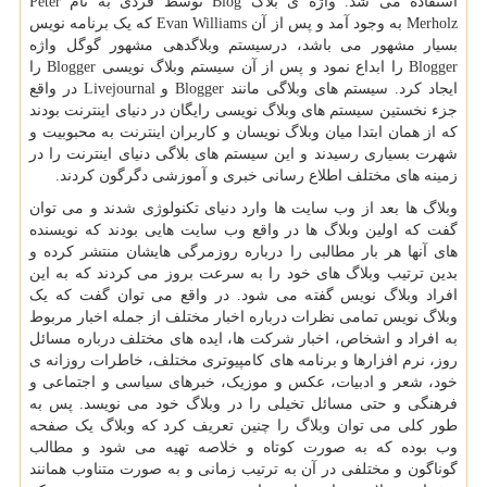
استفاده می شد. واژه ی بلاگ
Blog
توسط فردی به نام
Peter
Merholz
به وجود آمد و پس از آن
Evan Williams
که یک برنامه نویس
بسیار مشهور می باشد، درسیستم وبلاگدهی مشهور گوگل واژه
Blogger
را ابداع نمود و پس از آن سیستم وبلاگ نویسی
Blogger
را
ایجاد کرد. سیستم های وبلاگی مانند
Blogger
و
Livejournal
در واقع
جزء نخستین سیستم های وبلاگ نویسی رایگان در دنیای اینترنت بودند
که از همان ابتدا میان وبلاگ نویسان و کاربران اینترنت به محبوبیت و
شهرت بسیاری رسیدند و این سیستم های بلاگی دنیای اینترنت را در
زمینه های مختلف اطلاع رسانی خبری و آموزشی دگرگون کردند.
وبلاگ ها بعد از وب سایت ها وارد دنیای تکنولوژی شدند و می توان
گفت که اولین وبلاگ ها در واقع وب سایت هایی بودند که نویسنده
های آنها هر بار مطالبی را درباره روزمرگی هایشان منتشر کرده و
بدین ترتیب وبلاگ های خود را به سرعت بروز می کردند که به این
افراد وبلاگ نویس گفته می شود. در واقع می توان گفت که یک
وبلاگ نویس تمامی نظرات درباره اخبار مختلف از جمله اخبار مربوط
به افراد و اشخاص، اخبار شرکت ها، ایده های مختلف درباره مسائل
روز، نرم افزارها و برنامه های کامپیوتری مختلف، خاطرات روزانه ی
خود، شعر و ادبیات، عکس و موزیک، خبرهای سیاسی و اجتماعی و
فرهنگی و حتی مسائل تخیلی را در وبلاگ خود می نویسد. پس به
طور کلی می توان وبلاگ را چنین تعریف کرد که وبلاگ یک صفحه
وب بوده که به صورت کوتاه و خلاصه تهیه می شود و مطالب
گوناگون و مختلفی در آن به ترتیب زمانی و به صورت متناوب همانند