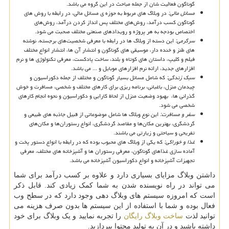
گوناگون فعالیت شان از جمله مباحث در این گروه می باشد.
مسائل مالی:
در وبلاگ های مربوط به حوزه ی مسائل مالی، در رابطه با روش های
گوناگون کسب درآمد، روش‌های مختلف پس انداز کردن درآمد، روش‌های
اختصاص بودجه به هر پروژه و رویدادهای صنعتی مختلف صحبت می شود.
سرگرمی:
این دسته از وبلاگ ها در رابطه با معرفی شخصیت‌های برجسته، نوشته
های طنز و خنده دار، موسیقی های گوناگون و انتشار آن ها، انتشار انواع مختلف
فیلم و کلیپ، داستان ‌های کوتاه و بلند، ساخت پادکست، معرفی تکنولوژی ها و نرم
افزارهای جدید، ارائه نرم افزارهای موبایل و ... می باشد.
سبک زندگی:
که شامل مسائل بسیار گوناگون و مختلف از جمله دکوراسیون و
چیدمان منزل، باغبانی، برنامه ریزی برای کارهای مختلف و شخصی، مسافرت و خوش
گذرانی ها، بهبود وضعیت منزل از لحاظ کارایی و دکوراسیون و نحوه انجام کارهای
شخصی می شود.
سفر و مسافرت:
این نوع وبلاگ ها شامل موضوعاتی از قبیل جاذبه های طبیعی و
گردشگری، بهترین مکان‌ها و مقاصد گردشگری، انواع رستوران‌ها و مکان‌های
تفریحی و سیاحتی و زیارتی می باشند.
غذا و خوراکی:
که یکی از وبلاگ های محبوب بوده که در رابطه با انواع دستور پخت و
آماده سازی غذاهای گوناگون، معرفی رستوران ها و آشپزخانه های مختلف، معرفی
تجهیزات آشپزخانه و انواع دکوراسیون آشپزخانه می باشد.
داشتن وبلاگ مزایای بسیاری دارد و علاوه بر کسب درآمد برای شما
می تواند در راه نویسنده شدن به شما کمک زیادی کند. قابل ذکر
است که امروزه سیستم های وبلاگ دهی وجود دارد که در سطح وب
فعال بوده و شما با استفاده از این سیستم ها بدون صرف هزینه می
توانید لذت
ساخت وبلاگ رایگان
را تجربه نمایید و یک وبلاگ برای خود
داشته باشید و در آن به تولید محتوا بپردازید.