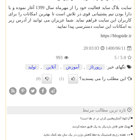
سایت بلاگ ساید فعالیت خود را از مهرماه سال 1399 آغاز نموده و با
دارا بودن تیم پشتیبانی قوی در تلاش است تا بهترین امکانات را برای
کاربران این سایت فراهم نماید. شما عزیزان می توانید از آدرس زیر
به امکانات این سایت دسترسی پیدا نمایید:
https://blogside.ir
1400/06/11
20:03:03
993
5
/
5.0
تگهای خبر:
رپورتاژ
,
آموزش
,
آنلاین
,
تولید
این مطلب را می پسندید؟
(0)
(1)
تازه ترین مطالب مرتبط
آیا کولا آشکروفتین گران تر از طلا است؟
نهنگ های قاتل باردیگر به یک قایق حمله کردند
۱۲ هفته رژیم فستینگ به حفظ کاهش وزن در یک سال بعد کمک نماید