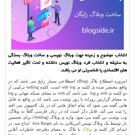
انتخاب موضوع و زمینه جهت وبلاگ نویسی و ساخت وبلاگ بستگی
به سلیقه و انتخاب فرد وبلاگ نویس داشته و تحت تأثیر فعالیت
های اقتصادی یا شخصیتی او می باشد.
امروزه اصطلاح بلاگ (
Blog
) اصطلاحی بسیار رایج می باشد که در
واقع مختصر شده‌ ی کلمه ی
web log
است. کلمه
weblog
ترکیبی از
دو کلمه ی
web
و
log
می باشد که
web
به معنای شبکه جهانی و
log
به معنای گزارش روزانه یا روز نوشت می باشد که در واقع به فایل
هایی گفته می شود که تمام اتفاق هایی که در یک کامپیوتر می افتد
را ثبت می کند، قابل ذکر است که در زبان فارسی گاهاً به وبلاگ،
وب نوشت نیز گفته می شود. واژه ی وبلاگ (
Weblog
) برای نخستین
بار توسط یک وبلاگ نویس آمریکایی به نام
Jorn Barger
ابداع شد. در
ابتدای کار کلمه ی
وبلاگ
یا بلاگ به معنای دفترچه خاطرات آنلاین