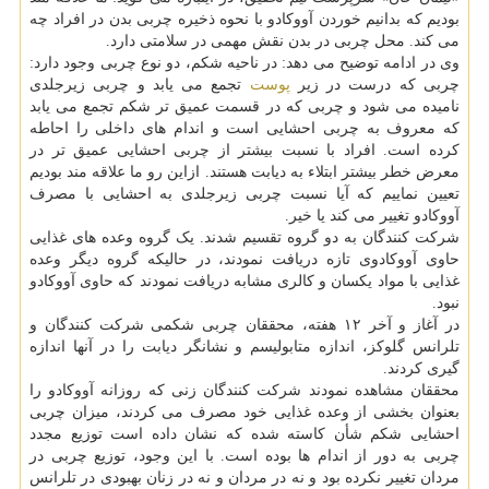
بودیم که بدانیم خوردن آووکادو با نحوه ذخیره چربی بدن در افراد چه
می کند. محل چربی در بدن نقش مهمی در سلامتی دارد.
وی در ادامه توضیح می دهد: در ناحیه شکم، دو نوع چربی وجود دارد:
چربی که درست در زیر
پوست
تجمع می یابد و چربی زیرجلدی
نامیده می شود و چربی که در قسمت عمیق تر شکم تجمع می یابد
که معروف به چربی احشایی است و اندام های داخلی را احاطه
کرده است. افراد با نسبت بیشتر از چربی احشایی عمیق تر در
معرض خطر بیشتر ابتلاء به دیابت هستند. ازاین رو ما علاقه مند بودیم
تعیین نماییم که آیا نسبت چربی زیرجلدی به احشایی با مصرف
آووکادو تغییر می کند یا خیر.
شرکت کنندگان به دو گروه تقسیم شدند. یک گروه وعده های غذایی
حاوی آووکادوی تازه دریافت نمودند، در حالیکه گروه دیگر وعده
غذایی با مواد یکسان و کالری مشابه دریافت نمودند که حاوی آووکادو
نبود.
در آغاز و آخر ۱۲ هفته، محققان چربی شکمی شرکت کنندگان و
تلرانس گلوکز، اندازه متابولیسم و نشانگر دیابت را در آنها اندازه
گیری کردند.
محققان مشاهده نمودند شرکت کنندگان زنی که روزانه آووکادو را
بعنوان بخشی از وعده غذایی خود مصرف می کردند، میزان چربی
احشایی شکم شأن کاسته شده که نشان داده است توزیع مجدد
چربی به دور از اندام ها بوده است. با این وجود، توزیع چربی در
مردان تغییر نکرده بود و نه در مردان و نه در زنان بهبودی در تلرانس