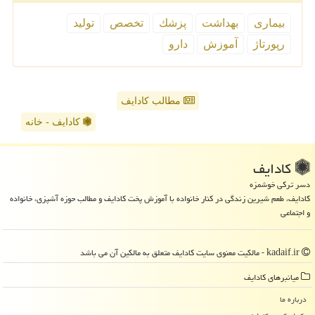
بیماری
بهداشت
پزشك
تخصص
تولید
رپورتاژ
آموزش
دارو
مطالب کادایف
کادایف - خانه
كادایف
دسر ترکی خوشمزه
کادایف، طعم شیرین زندگی در کنار خانواده با آموزش پخت کادایف و مطالب حوزه آشپزی، خانواده
و اجتماعی
kadaif.ir - مالکیت معنوی سایت كادایف متعلق به مالکین آن می باشد
میانبرهای كادایف
درباره ما