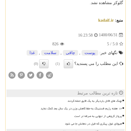
گلوکز مشاهده نشد.
منبع:
kadaif.ir
1400/06/31
16:23:58
826
5
/
5.0
تگهای خبر:
پوست
,
چاقی
,
سلامت
,
غذا
این مطلب را می پسندید؟
(0)
(1)
تازه ترین مطالب مرتبط
نهنگ های قاتل باردیگر به یک قایق حمله کردند
۱۲ هفته رژیم فستینگ به حفظ کاهش وزن در یک سال بعد کمک نماید
پرواز گروهی از تنهایی به صرفه تر است
هیولای غول پیکری که فیل در دهانش جا می شود