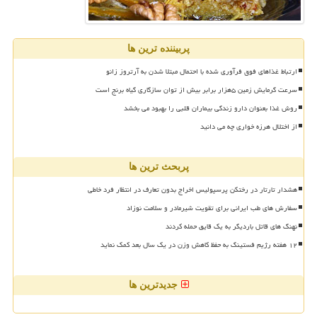
پربیننده ترین ها
ارتباط غذاهای فوق فرآوری شده با احتمال مبتلا شدن به آرتروز زانو
سرعت گرمایش زمین ۵هزار برابر بیش از توان سازگاری گیاه برنج است
روش غذا بعنوان دارو زندگی بیماران قلبی را بهبود می بخشد
از اختلال هرزه خواری چه می دانید
پربحث ترین ها
هشدار تارتار در رختکن پرسپولیس اخراج بدون تعارف در انتظار فرد خاطی
سفارش های طب ایرانی برای تقویت شیرمادر و سلامت نوزاد
نهنگ های قاتل باردیگر به یک قایق حمله کردند
۱۲ هفته رژیم فستینگ به حفظ کاهش وزن در یک سال بعد کمک نماید
جدیدترین ها