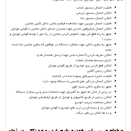
قابلیت اتصال سنسور شتاب
امکان اتصال سنسور لرزشی
امکان اتصال سنسور دما
قابلیت اتصال دوربین جهت مشاهده فیلم و عکس داخل کابین ماشین
امکان اتصال میکروفون خارجی جهت شنیدن صدای داخل ماشین با گوشی موبایل
مجهز به رله قطع کن جهت خاموش کردن ماشین از راه دور ( توسط گوشی موبایل و
سایت )
مجهز به باطری داخلی جهت عملکرد دستگاه در مواقعی که باطری ماشین جدا شده
باشه
امکان تعریف کردن 5 شماره مدیر جهت ارسال هشدار ها و...
دارای سیستم هشدار متعدد
امکان قطع کردن برق خودرو از طریق گوشی موبایل
امکان ردیابی آنلاین
قابلیت ذخیره مسیرهای پیموده شده در گذشته
امکان اتصال دزدگیر های قدیمی به دستگاه وجود داره
مجهز به باطری داخلی بسیار قوی
در برخی از مدل ها مجهز به آهنربای جهت استفاده سیار و بی سیم از دستگاه
امکان ردیابی از طریق کامپیوتر و موبایل از طریق اپلیکیشن موبایل
امکان مشاهده سرعت خودرو
امکان باز و بسته کردن درب های خودرو با گوشی موبایل
و ده ها امکان بی نظیر دیگه...
میخوام جی پی اس خودرو بخرم باید به چه نکاتی در زمان