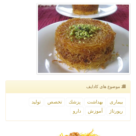
موضوع های كادایف
بیماری
بهداشت
پزشك
تخصص
تولید
رپورتاژ
آموزش
دارو