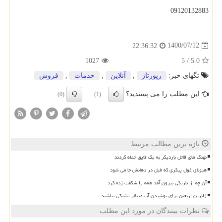
09120132883
1400/07/12
22:36:32
1027
5
/
5.0
تگهای خبر:
رپورتاژ
,
آنلاین
,
خدمات
,
فروش
این مطلب را می پسندید؟
(0)
(1)
تازه ترین مطالب مرتبط
نهنگ های قاتل باردیگر به یک قایق حمله کردند
هیولای غول پیکری که فیل در دهانش جا می شود
آن چه از تاریکی بیرون آمد همه را شگفت زده کرد
زائرین اربعین برای نوشیدن آب منتظر تشنگی نباشند
نظرات بینندگان در مورد این مطلب