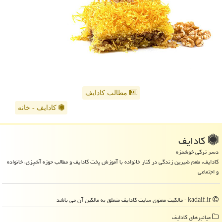
مطالب کادایف
کادایف - خانه
كادایف
دسر ترکی خوشمزه
کادایف، طعم شیرین زندگی در کنار خانواده با آموزش پخت کادایف و مطالب حوزه آشپزی، خانواده
و اجتماعی
kadaif.ir - مالکیت معنوی سایت كادایف متعلق به مالکین آن می باشد
میانبرهای كادایف