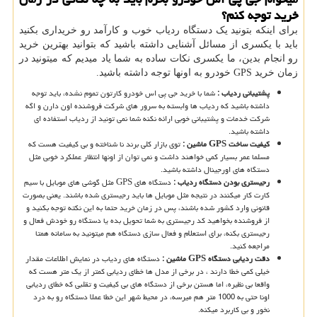
خرید توجه کنم؟
برای اینکه بتونید یک دستگاه ردیاب خوب و کارآمد رو خریداری بکنید
باید با یکسری از مسائل آشنایی داشته باشید که بتوانید بهترین خرید
رو انجام بدین، ما یکسری نکات ساده به شما یاد میدیم که میتونید در
زمان خرید
GPS
خودرو به اونها توجه داشته باشید.
پشتیبانی ردیاب :
شما با خرید جی پی اس خودرو کارتون تموم نشده، باید توجه
داشته باشید که ردیاب ها وابسته به سرور های شرکت فروشنده اون دارن و اگه
شرکت خدمات و پشتیبانی خوبی ارائه نکنه شما نمی تونید از ردیاب استفاده ای
داشته باشید.
کیفیت ساخت
GPS
ماشین :
توی بازار کلی برند نا شناخته و بی کیفیت هست که
مسلما عمر بسیار کمی خواهند داشت و نمی توان از اونها انتظار عملکرد خوبی مثل
دستگاه های اورجینال داشته باشید.
رجیستری بودن دستگاه ردیاب :
دستگاه های
GPS
مثل گوشی های موبایل با سیم
کارت کار میکنند در نتیجه مثل موبایل ها باید رجیستری شده باشند. یعنی بصورت
قانونی وارد کشور شده باشند، پس در زمان خرید حتما به این نکته توجه بکنید و
از فروشنده بخواهید کد رجیستری به شما تحویل بده یا دستگاه رو خودش فعال و
رجیستری بکنه، برای استعلام و فعال سازی دستگاه هم میتونید به سامانه همتا
مراجعه کنید.
دقت ردیابی دستگاه
GPS
ماشین :
دستگاه های ردیاب در نمایش اطلاعات مقدار
خیلی کمی خطا دارند ، در برخی از مدل ها خطای ردیابی کمتر از یک متر هست که
واقعا بی نظیره، اما هستن برخی از دستگاه های بی کیفیت و تقلبی که خطای ردیابی
اونا حتی به 1000 متر هم میرسه، در محیط شهر این خطا عملا دستگاه رو به درد
نخور و بی کاربرد میکنه.