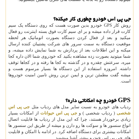
جی پی اس خودرو چطوری کار میکنه؟
روش کار
GPS
خودرو بدین صورت هست که روی دستگاه یک سیم
کارت قرار داده میشه و بر ای سیم کارت فوق بسته اینترنت رو فعال
میکنید و بعد از فعال کردن دستگاه بصورت اتوماتیک هر لحظه
موقعیت دستگاه به سمت سرور های شرکت پشتیبان کننده ارسال
میکنه و این اطلاعات بعد از پردازش به شما نمایش داده میشه، و
شما میتونید بصورت زده مشاهده بکنید که خودروی شما الان داره کجا
میره، سرعتش چقدره و در گذشته به کجا ها رفته و در کجاها توقف
داشته. امروزه استفاده از این دستگاه ها بسیار مرسوم هست و
میشه گفت مطمئن ترین و ایمن ترین روش تامین امنیت خودروها
است.
GPS
خودرو چه امکاناتی داره؟
ردیاب های خودرو به نسبت سایر مدل های ردیاب مثل
جی پی اس
شخصی
( ردیاب شخصی ) و
جی پی اس حیوانات
از امکانات بسیار
زیادی برخوردار هستند، چرا که این مدل از ردیاب ها قابلیت اتصال
انواع سنسور ها و سوکت ها رو دارن و میشه از طریق این سنسور ها
امکانات بیشتری برای دستگاه اضافه کرد. در ادامه با اامکان و قابلیت
های جی پی اس خودرو بیشتر آشنا میشوید.