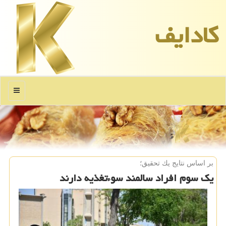
كادایف
منو
بر اساس نتایج یك تحقیق؛
یک سوم افراد سالمند سوءتغذیه دارند