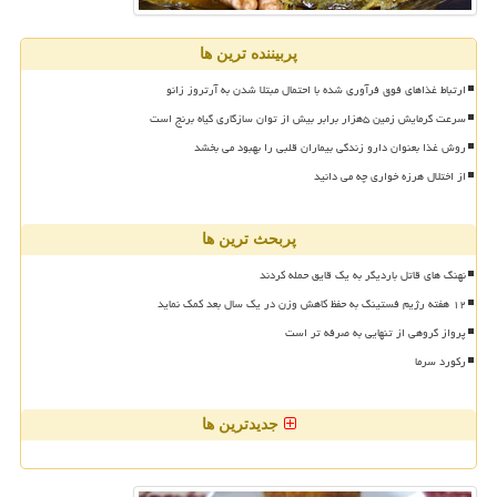
پربیننده ترین ها
ارتباط غذاهای فوق فرآوری شده با احتمال مبتلا شدن به آرتروز زانو
سرعت گرمایش زمین ۵هزار برابر بیش از توان سازگاری گیاه برنج است
روش غذا بعنوان دارو زندگی بیماران قلبی را بهبود می بخشد
از اختلال هرزه خواری چه می دانید
پربحث ترین ها
نهنگ های قاتل باردیگر به یک قایق حمله کردند
۱۲ هفته رژیم فستینگ به حفظ کاهش وزن در یک سال بعد کمک نماید
پرواز گروهی از تنهایی به صرفه تر است
رکورد سرما
جدیدترین ها