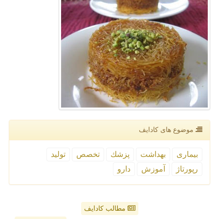
موضوع های كادایف
بیماری
بهداشت
پزشك
تخصص
تولید
رپورتاژ
آموزش
دارو
مطالب کادایف