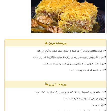
پربیننده ترین ها
ارتباط غذاهای فوق فرآوری شده با احتمال مبتلا شدن به آرتروز زانو
سرعت گرمایش زمین ۵هزار برابر بیش از توان سازگاری گیاه برنج است
روش غذا بعنوان دارو زندگی بیماران قلبی را بهبود می بخشد
از اختلال هرزه خواری چه می دانید
پربحث ترین ها
۱۲ هفته رژیم فستینگ به حفظ کاهش وزن در یک سال بعد کمک نماید
پرواز گروهی از تنهایی به صرفه تر است
رکورد سرما