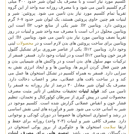
کلسیم مورد نیاز است و با مصرف یک لیوان شیر حدود ۳۰۰ میلی
گرم کلسیم تامین می شود و با مصرف روزانه سه واحد از این گروه
تقریباً تمام کلسیم مورد نیاز بدن تامین می شود. پروتئین: شیر و
لبنیات هم چنین حاوی پروتئین هستند، یک لیوان شیر حدود ۷-۶ گرم
پروتئین دارد. ویتامین B۲: شیر یکی از منابع خوب B۲ است این
ویتامین محلول در آب است با مصرف سه واحد شیر و لبنیات در روز
تقریباً نصف ویتامین مورد نیاز بدن تامین می شود. ویتامین B۶: این
ویتامین برای ساخت پروتئین های بدن لازم است و در
محصولات
لبنی
وجود دارد. ویتامین B۱۲: یکی از عناصر ضروری برای تشکیل گلبول
قرمز خون ویتامین B۱۲ است و در لبنیات وجود دارد. فسفر: فسفر از
ترکیبات مهم سلول های بدن است و در واکنش های شیمیایی بدن و
هم چنین فعال کردن آنزیم ها، ویتامین ها و و ایجاد انرژی نقش به
سزایی دارد. فسفر به همراه کلسیم در تشکل استخوان ها عمل می
کند و در ساخت بافت های عضلانی، مغز و اعصاب دخالت دارد.
مصرف یک لیوان شیر معادل ۳۰ درصد از نیاز روزانه به فسفر را
تامین می کند.
فواید لبنیات
تحقیقات مختلفی از تأثیر مثبت مصرف
محصولات لبنی در پیش گیری از سرطان کولورکتال و تخمدان، تنظیم
فشار خون و انقباض عضلانی گزارش شده است. کلسیم موجود در
شیر به آسانی جذب می شود. شیر و فرآورده های لبنی نقش اساسی
در رشد و استواری استخوان ها خصوصاً در دوران کودکی و نوجوانی
دارد. مصرف کافی شیر و لبنیات (۳-۲ واحد) روزانه برای حفظ و
ارتقا
سلامت
استخوان ها و جلوگیری از بروز پوکی استخوان در
بزرگسالان ضروری می باشد.
توصیه هایی برای مصرف لبنیات