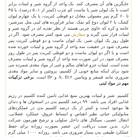
جایگزین های آن مصرف کنند. یک واحد از گروه شیر و لبنیات برابر
است با یک لیوان شیر یا ماست کم چرب (کمتر از ۱، ۵ درصد)، یا ۴۵
تا ۶۰ گرم پنیر معمولی معادل دو قوطی کبریت، یا یک چهارم لیوان
کشک، یا ۲ لیوان دوغ کم نمک. سایر فرآورده های لبنی مثل سرشیر،
خامه و کره که حاوی چربی هستند از نظر تغذیه ای در گروه شیر و
لبنیات قرار نمی گیرند و
سفارش
می شود کمتر مصرف شود. اگر در
طول روز یک لیوان شیر، یک لیوان ماست و دو قوطی کبریت پنیر
مصرف شود در حقیقت سه واحد از گروه شیر و لبنیات خورده شده
است و یا اگر دو لیوان ماست و دو قوطی کبریت پنیر در طول روز
مصرف شود، در این صورت سه واحد از گروه شیر و لبنیات مصرف
شده است. لبنیات جزو غذاهای سالم و غنی از مواد مغذی شمرده می
شود برای اینکه منابع خوبی از کلسیم، پروتئین و سایر مواد مغذی
ضروری مانند فسفر و ویتامین A، B۱۲ و B۲ است.
برخی ترکیبات
مهم در مواد لبنی
کلسیم: شیر و لبنیات بهترین منبع غذایی تامین کننده کلسیم در رژیم
غذایی افراد می باشد. ۹۹ درصد کلسیم بدن در استخوان ها و دندان
ها موجود است و کمتر از یک درصد کلسیم بدن در عملکردهای
متابولیکی حیاتی نظیر انقباض و انبساط عروق، عملکرد عضلانی،
انتقال عصبی، سیگنال های داخل سلولی و ترشح هورمون شرکت
دارد. بدین سبب دریافت این عنصر بصورت روزانه برای حفظ
عملکرد طبیعی بدن بسیار ضروری می باشد. روزانه ۱۰۰۰ میلی گرم