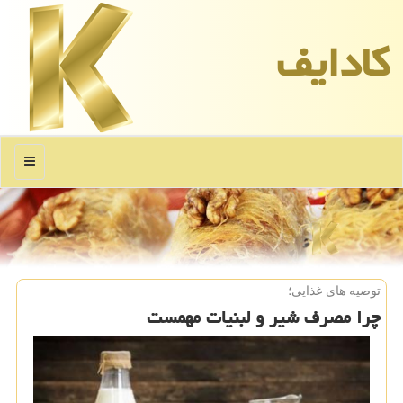
كادایف
منو
توصیه های غذایی؛
چرا مصرف شیر و لبنیات مهمست