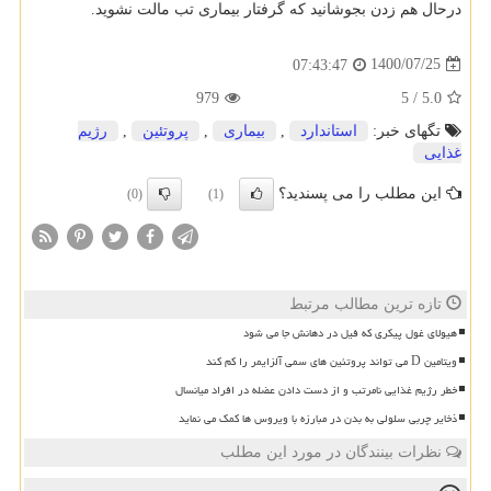
درحال هم زدن بجوشانید که گرفتار بیماری تب مالت نشوید.
1400/07/25
07:43:47
979
5
/
5.0
تگهای خبر:
استاندارد
,
بیماری
,
پروتئین
,
رژیم
غذایی
این مطلب را می پسندید؟
(0)
(1)
تازه ترین مطالب مرتبط
هیولای غول پیکری که فیل در دهانش جا می شود
ویتامین D می تواند پروتئین های سمی آلزایمر را کم کند
خطر رژیم غذایی نامرتب و از دست دادن عضله در افراد میانسال
ذخایر چربی سلولی به بدن در مبارزه با ویروس ها کمک می نماید
نظرات بینندگان در مورد این مطلب