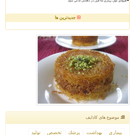
هیولای غول پیکری که فیل در دهانش جا می شود
جدیدترین ها
موضوع های كادایف
بیماری
بهداشت
پزشك
تخصص
تولید