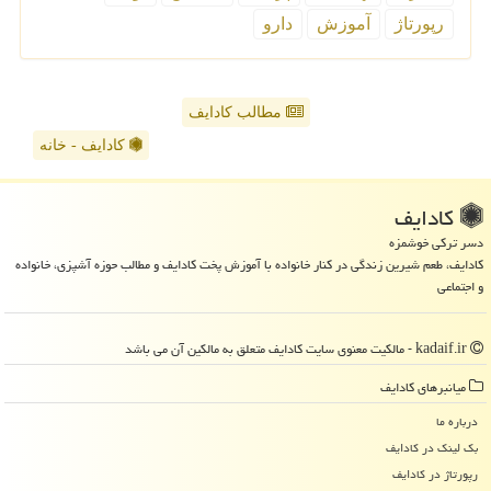
رپورتاژ
آموزش
دارو
مطالب کادایف
کادایف - خانه
كادایف
دسر ترکی خوشمزه
کادایف، طعم شیرین زندگی در کنار خانواده با آموزش پخت کادایف و مطالب حوزه آشپزی، خانواده
و اجتماعی
kadaif.ir - مالکیت معنوی سایت كادایف متعلق به مالکین آن می باشد
میانبرهای كادایف
درباره ما
بک لینک در كادایف
رپورتاژ در كادایف