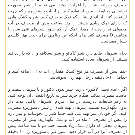
مصرف روزانه لبنیات را افزایش دهید. می توانید از شیر بصورت
نوشیدنی مخلوط با میوه استفاده کنید. از لبنیات پاستوریزه و کم چرب
استفاده کنید. از انواع لبنیات کم نمک مصرف کنید. پنیر و کشک هایی
که دارای نمک زیادی هستند را چند ساعت پیش از مصرف در آب
معمولی قرار دهید تا مقدار نمک آن کم شود. شیرهای غنی شده با
ویتامین D مصرف کنید برای اینکه این ویتامین برای جذب بهتر کلسیم
بسیار مفیدست.
بجای شیرهای طعم دار، شیر کاکائو و شیر نسکافه و …که دارای قند
هستند، از شیرهای ساده استفاده کنید.
حتما پیش از مصرف هر نوع کشک مقداری آب به آن اضافه کنید و
حداقل ۱۰-۵ دقیقه درحال بهم زدن بجوشانید.
اگر «عدم تحمل لاکتوز» دارید، شیر بدون لاکتوز و یا پنیرهای سفت و
ماست مصرف نمائید. هنگام خرید شیر به تاریخ انقضای آن توجه کنید.
به رغم شایعات نادرست در میان مردم، شیرهای پاکتی مدت دار
بدون نگهدارنده هستند. پنیرهای تهیه شده از شیر پاستوریزه مصرف
کنید. اگر خودتان پنیر تهیه می کنید حتما شیر را بجوشانید و پنیر تازه
را پیش از مصرف ۲ ماه در آب و نمک نگهدارید. پیش از مصرف
پنیرهای محلی که دارای نمک زیاد هستند حتما دو تا سه ساعت پیش
از مصرف آنرا در آب قرار دهید. شیر غیر پاستوریزه را ۱۰ دقیقه